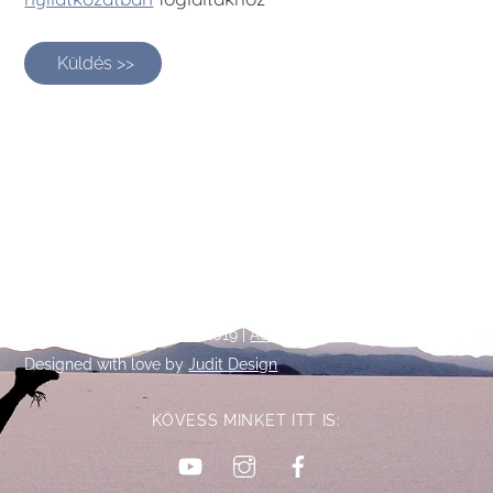
Küldés >>
Back
©
Talpalatnyi történetek
2019 |
Adatkezelési tájékoztató
To
Designed with love by
Judit Design
Top
KÖVESS MINKET ITT IS:
YouTube
Instagram
Facebook