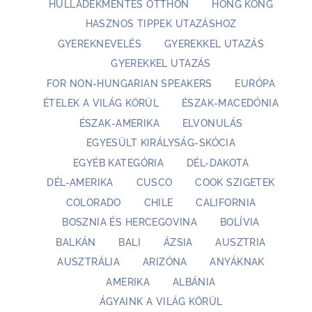
HULLADÉKMENTES OTTHON
HONG KONG
HASZNOS TIPPEK UTAZÁSHOZ
GYEREKNEVELÉS
GYEREKKEL UTAZÁS
GYEREKKEL UTAZÁS
FOR NON-HUNGARIAN SPEAKERS
EURÓPA
ÉTELEK A VILÁG KÖRÜL
ÉSZAK-MACEDÓNIA
ÉSZAK-AMERIKA
ELVONULÁS
EGYESÜLT KIRÁLYSÁG-SKÓCIA
EGYÉB KATEGÓRIA
DÉL-DAKOTA
DÉL-AMERIKA
CUSCO
COOK SZIGETEK
COLORADO
CHILE
CALIFORNIA
BOSZNIA ÉS HERCEGOVINA
BOLÍVIA
BALKÁN
BALI
ÁZSIA
AUSZTRIA
AUSZTRÁLIA
ARIZÓNA
ANYÁKNAK
AMERIKA
ALBÁNIA
ÁGYAINK A VILÁG KÖRÜL