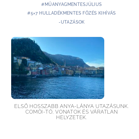
#MŰANYAGMENTESJÚLIUS
#5×7 HULLADÉKMENTES FŐZÉS KIHÍVÁS
-UTAZÁSOK
ELSŐ HOSSZABB ANYA-LÁNYA UTAZÁSUNK.
COMÓI-TÓ, VONATOK ÉS VÁRATLAN
HELYZETEK.