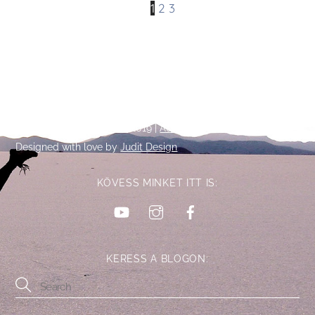
1
2
3
Back
©
Talpalatnyi történetek
2019 |
Adatkezelési tájékoztató
To
Designed with love by
Judit Design
Top
KÖVESS MINKET ITT IS:
YouTube
Instagram
Facebook
KERESS A BLOGON: