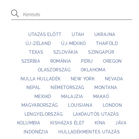
UTAZÁS ELŐTT
UTAH
UKRAJNA
ÚJ-ZÉLAND
ÚJ-MEXIKÓ
THAIFÖLD
TEXAS
SZLOVÁKIA
SZINGAPÚR
SZERBIA
ROMÁNIA
PERU
OREGON
OLASZORSZÁG
OKLAHOMA
NULLA HULLADÉK
NEW YORK
NEVADA
NEPÁL
NÉMETORSZÁG
MONTANA
MEXIKÓ
MALAJZIA
MAKAÓ
MAGYARORSZÁG
LOUISIANA
LONDON
LENGYELORSZÁG
LAKÓAUTÓS UTAZÁS
KOLUMBIA
KISHÁZAS ÉLET
KÍNA
JÁVA
INDONÉZIA
HULLADÉKMENTES UTAZÁS