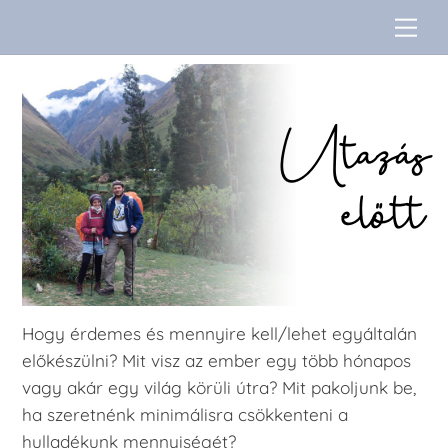
Skip
Me
to
content
Utazás
előtt
Hogy érdemes és mennyire kell/lehet egyáltalán
előkészülni? Mit visz az ember egy több hónapos
vagy akár egy világ körüli útra? Mit pakoljunk be,
ha szeretnénk minimálisra csökkenteni a
hulladékunk mennyiségét?