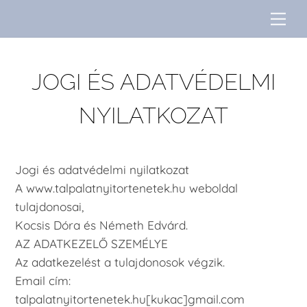
Skip
Me
to
content
JOGI ÉS ADATVÉDELMI
NYILATKOZAT
Jogi és adatvédelmi nyilatkozat
A www.talpalatnyitortenetek.hu weboldal
tulajdonosai,
Kocsis Dóra és Németh Edvárd.
AZ ADATKEZELŐ SZEMÉLYE
Az adatkezelést a tulajdonosok végzik.
Email cím:
talpalatnyitortenetek.hu[kukac]gmail.com