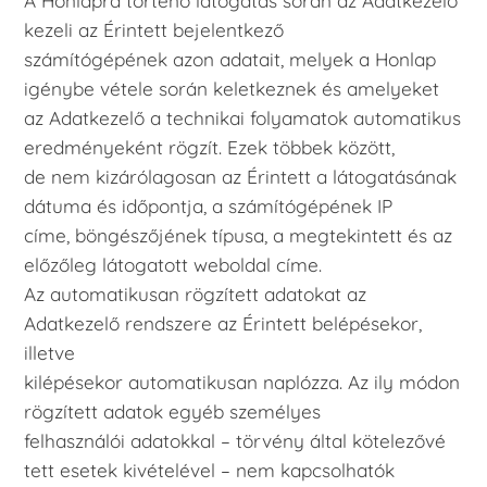
A Honlapra történő látogatás során az Adatkezelő
kezeli az Érintett bejelentkező
számítógépének azon adatait, melyek a Honlap
igénybe vétele során keletkeznek és amelyeket
az Adatkezelő a technikai folyamatok automatikus
eredményeként rögzít. Ezek többek között,
de nem kizárólagosan az Érintett a látogatásának
dátuma és időpontja, a számítógépének IP
címe, böngészőjének típusa, a megtekintett és az
előzőleg látogatott weboldal címe.
Az automatikusan rögzített adatokat az
Adatkezelő rendszere az Érintett belépésekor,
illetve
kilépésekor automatikusan naplózza. Az ily módon
rögzített adatok egyéb személyes
felhasználói adatokkal – törvény által kötelezővé
tett esetek kivételével – nem kapcsolhatók