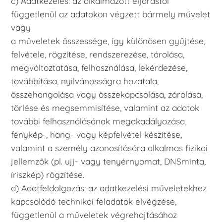
c) Adatkezelés: az alkalmazott eljárástól
függetlenül az adatokon végzett bármely művelet
vagy
a műveletek összessége, így különösen gyűjtése,
felvétele, rögzítése, rendszerezése, tárolása,
megváltoztatása, felhasználása, lekérdezése,
továbbítása, nyilvánosságra hozatala,
összehangolása vagy összekapcsolása, zárolása,
törlése és megsemmisítése, valamint az adatok
további felhasználásának megakadályozása,
fénykép-, hang- vagy képfelvétel készítése,
valamint a személy azonosítására alkalmas fizikai
jellemzők (pl. ujj- vagy tenyérnyomat, DNSminta,
íriszkép) rögzítése.
d) Adatfeldolgozás: az adatkezelési műveletekhez
kapcsolódó technikai feladatok elvégzése,
függetlenül a műveletek végrehajtásához