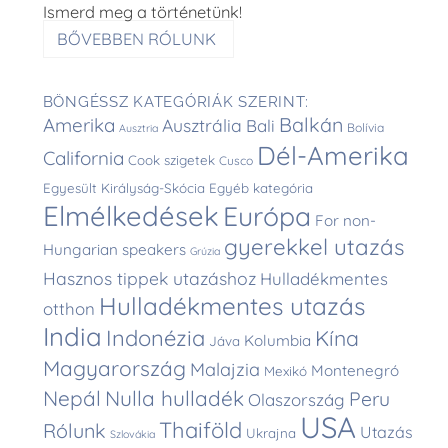
Ismerd meg a történetünk!
BŐVEBBEN RÓLUNK
BÖNGÉSSZ KATEGÓRIÁK SZERINT:
Balkán
Amerika
Ausztrália
Bali
Bolívia
Ausztria
Dél-Amerika
California
Cook szigetek
Cusco
Egyesült Királyság-Skócia
Egyéb kategória
Elmélkedések
Európa
For non-
gyerekkel utazás
Hungarian speakers
Grúzia
Hasznos tippek utazáshoz
Hulladékmentes
Hulladékmentes utazás
otthon
India
Indonézia
Kína
Kolumbia
Jáva
Magyarország
Malajzia
Montenegró
Mexikó
Nepál
Nulla hulladék
Peru
Olaszország
USA
Thaiföld
Rólunk
Utazás
Ukrajna
Szlovákia