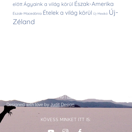
Észak-Amerika
Ágyaink a világ körül
előtt
Új-
Ételek a világ körül
Észak-Macedónia
Új-Mexikó
Zéland
Back
©
Talpalatnyi történetek
2019 |
Adatkezelési tájékoztató
To
Designed with love by
Judit Design
Top
KÖVESS MINKET ITT IS:
YouTube
Instagram
Facebook