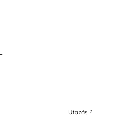
T
Utazás ?