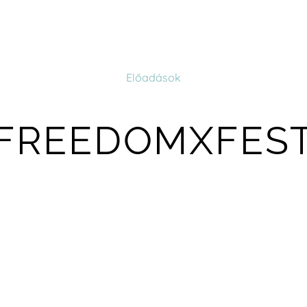
Előadások
FREEDOMXFES