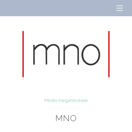
Skip
Me
to
content
Média megjelenések
MNO