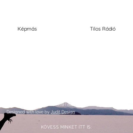
Képmás
Tilos Rádió
Back
©
Talpalatnyi történetek
2019 |
Adatkezelési tájékoztató
To
Designed with love by
Judit Design
Top
KÖVESS MINKET ITT IS: