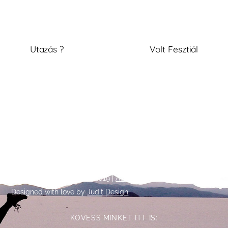
Utazás ?
Volt Fesztiál
Back
©
Talpalatnyi történetek
2019 |
Adatkezelési tájékoztató
To
Designed with love by
Judit Design
Top
KÖVESS MINKET ITT IS: