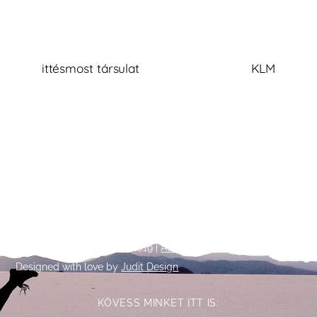
ittésmost társulat
KLM
Back
©
Talpalatnyi történetek
2019 |
Adatkezelési tájékoztató
To
Designed with love by
Judit Design
Top
KÖVESS MINKET ITT IS: