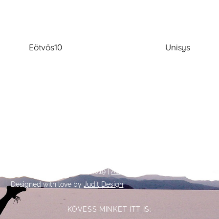
Eötvös10
Unisys
Back
©
Talpalatnyi történetek
2019 |
Adatkezelési tájékoztató
To
Designed with love by
Judit Design
Top
KÖVESS MINKET ITT IS: