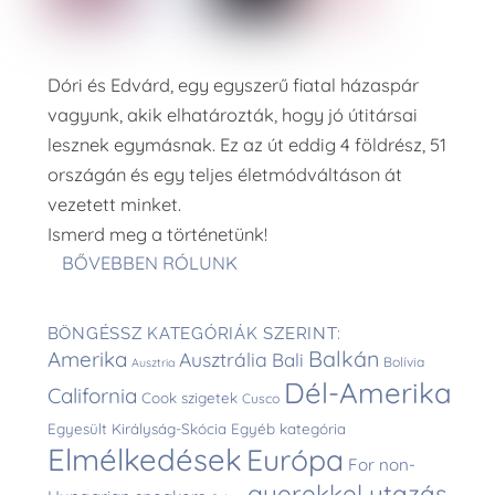
Dóri és Edvárd, egy egyszerű fiatal házaspár
vagyunk, akik elhatározták, hogy jó útitársai
lesznek egymásnak. Ez az út eddig 4 földrész, 51
országán és egy teljes életmódváltáson át
vezetett minket.
Ismerd meg a történetünk!
BŐVEBBEN RÓLUNK
BÖNGÉSSZ KATEGÓRIÁK SZERINT:
Balkán
Amerika
Ausztrália
Bali
Bolívia
Ausztria
Dél-Amerika
California
Cook szigetek
Cusco
Egyesült Királyság-Skócia
Egyéb kategória
Elmélkedések
Európa
For non-
gyerekkel utazás