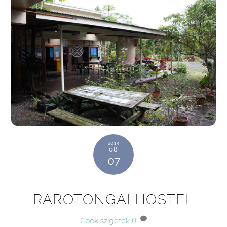
2014
08
07
RAROTONGAI HOSTEL
Cook szigetek
0