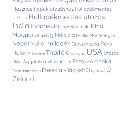
Hungarian speakers
Grúzia
Hasznos tippek utazáshoz
Hulladékmentes
Hulladékmentes utazás
otthon
India
Indonézia
Kína
Kolumbia
Jáva
Magyarország
Malajzia
Montenegró
Mexikó
Nepál
Nulla hulladék
Peru
Olaszország
USA
Thaiföld
Rólunk
Utazás
Ukrajna
Szlovákia
Észak-Amerika
Ágyaink a világ körül
előtt
Új-
Ételek a világ körül
Észak-Macedónia
Új-Mexikó
Zéland