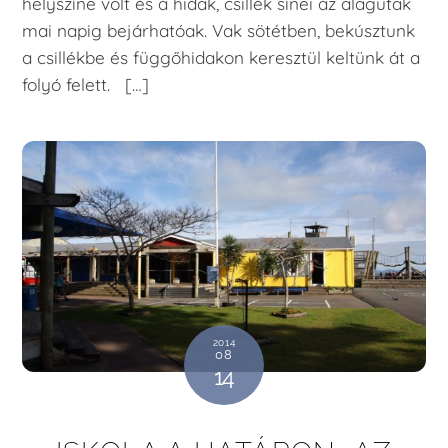
helyszíne volt és a hidak, csillék sínei az alagutak
mai napig bejárhatóak. Vak sötétben, bekúsztunk
a csillékbe és függőhidakon keresztül keltünk át a
folyó felett. […]
2014
08
14