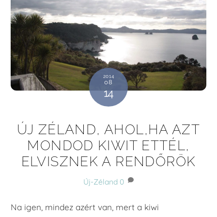
2014
08
14
ÚJ ZÉLAND, AHOL,HA AZT
MONDOD KIWIT ETTÉL,
ELVISZNEK A RENDŐRÖK
Új-Zéland
0
Na igen, mindez azért van, mert a kiwi