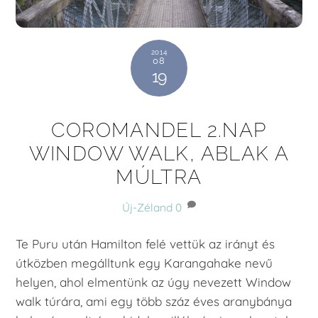
2014
08
19
COROMANDEL 2.NAP
WINDOW WALK, ABLAK A
MÚLTRA
Új-Zéland
0
Te Puru után Hamilton felé vettük az irányt és
útközben megálltunk egy Karangahake nevű
helyen, ahol elmentünk az úgy nevezett Window
walk túrára, ami egy több száz éves aranybánya