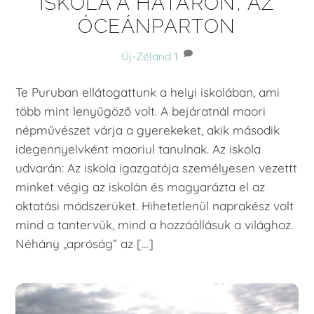
ISKOLA A HATÁRON, AZ
ÓCEÁNPARTON
Új-Zéland
1
Te Puruban ellátogattunk a helyi iskolában, ami
több mint lenyűgöző volt. A bejáratnál maori
népművészet várja a gyerekeket, akik második
idegennyelvként maoriul tanulnak. Az iskola
udvarán: Az iskola igazgatója személyesen vezettt
minket végig az iskolán és magyarázta el az
oktatási módszerüket. Hihetetlenül naprakész volt
mind a tantervük, mind a hozzáállásuk a világhoz.
Néhány „apróság” az […]