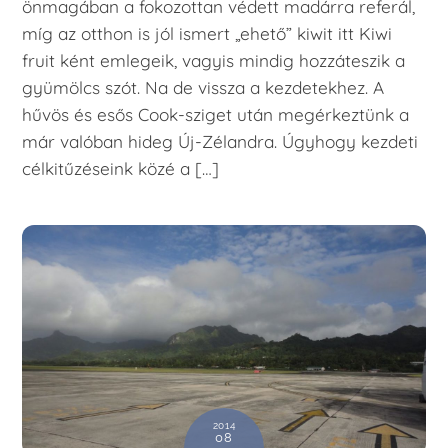
önmagában a fokozottan védett madárra referál,
míg az otthon is jól ismert „ehető” kiwit itt Kiwi
fruit ként emlegeik, vagyis mindig hozzáteszik a
gyümölcs szót. Na de vissza a kezdetekhez. A
hűvös és esős Cook-sziget után megérkeztünk a
már valóban hideg Új-Zélandra. Úgyhogy kezdeti
célkitűzéseink közé a […]
2014
08