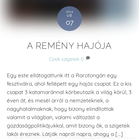
2014
08
07
A REMÉNY HAJÓJA
Cook szigetek
0
Egy este ellátogattunk itt a Rarotongán egy
fesztiválra, ahol fellépett egy hajós csapat. Ez a kis
csapat 3 katamaránnal körbeutazik a világ körül, 3
éven át, és mesél arról a nemzeteknek, a
nagyhatalmaknak, hogy bizony elindítottak
valamit a világban, valami változást a
gazdaságpolitikájukkal, amit bizony ők, a szigetek
lakói éreznek. Látják napról napra, ahogy a […]