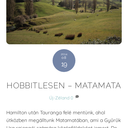
2014
08
19
HOBBITLESEN – MATAMATA
Új-Zéland
0
Hamilton után Tauranga felé mentünk, ahol
útközben megálltunk Matamatában, ami a Gyűrűk
Ura rajongói számára középföldeként ismert. De