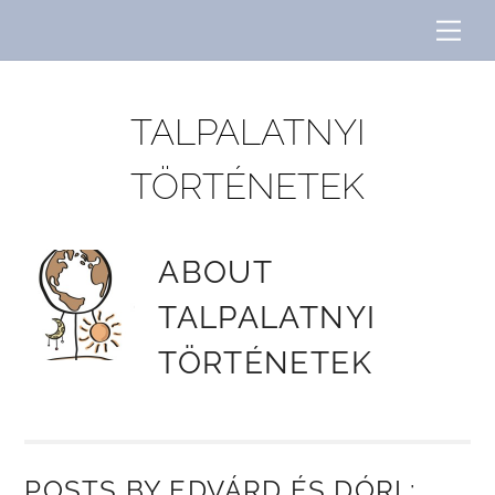
Skip
Me
to
content
TALPALATNYI
TÖRTÉNETEK
ABOUT
TALPALATNYI
TÖRTÉNETEK
POSTS BY EDVÁRD ÉS DÓRI :