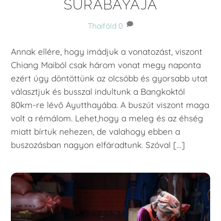
SURABAYÁJA
Thaiföld
0
Annak ellére, hogy imádjuk a vonatozást, viszont
Chiang Maiból csak három vonat megy naponta
ezért úgy döntöttünk az olcsóbb és gyorsabb utat
választjuk és busszal indultunk a Bangkoktól
80km-re lévő Ayutthayába. A buszút viszont maga
volt a rémálom. Lehet,hogy a meleg és az éhség
miatt bírtuk nehezen, de valahogy ebben a
buszozásban nagyon elfáradtunk. Szóval […]