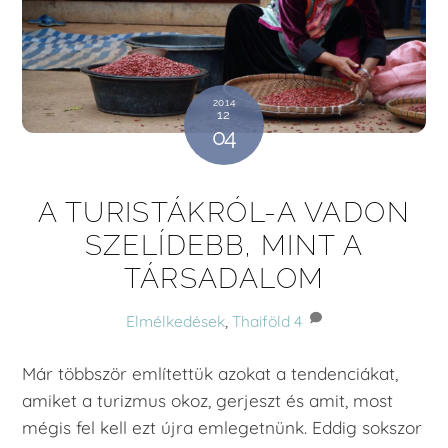
2014
12
04
A TURISTÁKRÓL-A VADON
SZELÍDEBB, MINT A
TÁRSADALOM
Elmélkedések
,
Thaiföld
4
Már többször említettük azokat a tendenciákat,
amiket a turizmus okoz, gerjeszt és amit, most
mégis fel kell ezt újra emlegetnünk. Eddig sokszor