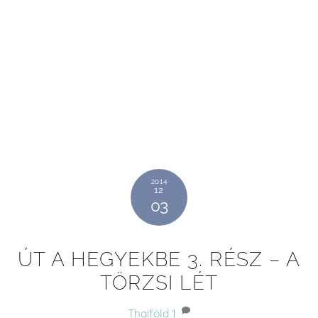
2014
12
03
ÚT A HEGYEKBE 3. RÉSZ – A
TÖRZSI LÉT
Thaiföld
1