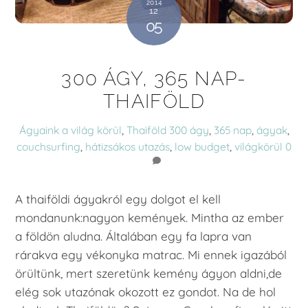
2014
12
05
300 ÁGY, 365 NAP-
THAIFÖLD
Ágyaink a világ körül
,
Thaiföld
300 ágy
,
365 nap
,
ágyak
,
couchsurfing
,
hátizsákos utazás
,
low budget
,
világkörül
0
A thaiföldi ágyakról egy dolgot el kell
mondanunk:nagyon kemények. Mintha az ember
a földön aludna. Általában egy fa lapra van
rárakva egy vékonyka matrac. Mi ennek igazából
örültünk, mert szeretünk kemény ágyon aldni,de
elég sok utazónak okozott ez gondot. Na de hol