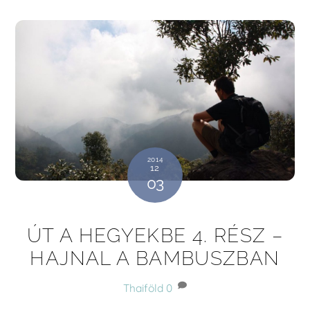
2014
12
03
ÚT A HEGYEKBE 4. RÉSZ –
HAJNAL A BAMBUSZBAN
Thaiföld
0