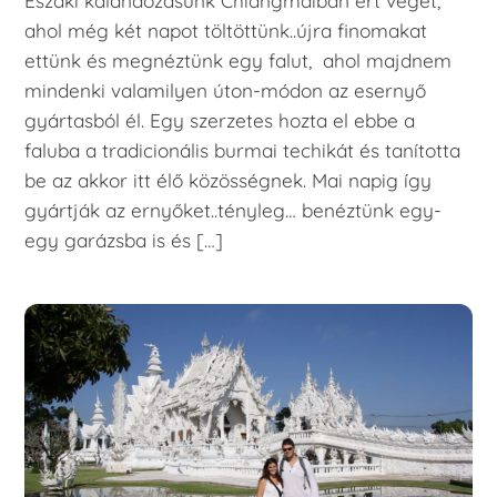
Északi kalandozásunk Chiangmaiban ért véget,
ahol még két napot töltöttünk..újra finomakat
ettünk és megnéztünk egy falut, ahol majdnem
mindenki valamilyen úton-módon az esernyő
gyártasból él. Egy szerzetes hozta el ebbe a
faluba a tradicionális burmai techikát és tanította
be az akkor itt élő közösségnek. Mai napig így
gyártják az ernyőket..tényleg… benéztünk egy-
egy garázsba is és […]