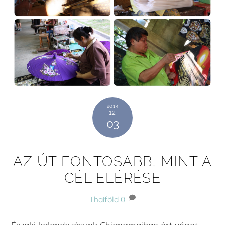
2014
12
03
AZ ÚT FONTOSABB, MINT A
CÉL ELÉRÉSE
Thaiföld
0