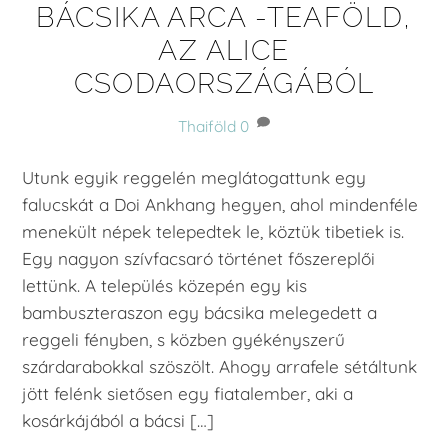
BÁCSIKA ARCA -TEAFÖLD,
AZ ALICE
CSODAORSZÁGÁBÓL
Thaiföld
0
Utunk egyik reggelén meglátogattunk egy
falucskát a Doi Ankhang hegyen, ahol mindenféle
menekült népek telepedtek le, köztük tibetiek is.
Egy nagyon szívfacsaró történet főszereplői
lettünk. A település közepén egy kis
bambuszteraszon egy bácsika melegedett a
reggeli fényben, s közben gyékényszerű
szárdarabokkal szöszölt. Ahogy arrafele sétáltunk
jött felénk sietősen egy fiatalember, aki a
kosárkájából a bácsi […]