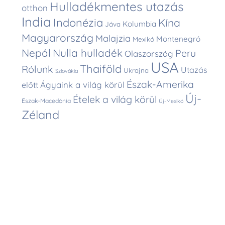
Hulladékmentes utazás
otthon
India
Indonézia
Kína
Kolumbia
Jáva
Magyarország
Malajzia
Montenegró
Mexikó
Nepál
Nulla hulladék
Peru
Olaszország
USA
Thaiföld
Rólunk
Utazás
Ukrajna
Szlovákia
Észak-Amerika
Ágyaink a világ körül
előtt
Új-
Ételek a világ körül
Észak-Macedónia
Új-Mexikó
Zéland