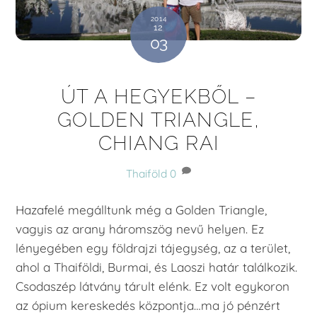
2014
12
03
ÚT A HEGYEKBŐL –
GOLDEN TRIANGLE,
CHIANG RAI
Thaiföld
0
Hazafelé megálltunk még a Golden Triangle,
vagyis az arany háromszög nevű helyen. Ez
lényegében egy földrajzi tájegység, az a terület,
ahol a Thaiföldi, Burmai, és Laoszi határ találkozik.
Csodaszép látvány tárult elénk. Ez volt egykoron
az ópium kereskedés központja…ma jó pénzért