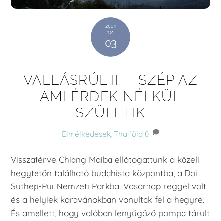
2014
12
03
VALLÁSRÚL II. – SZÉP AZ
AMI ÉRDEK NÉLKÜL
SZÜLETIK
Elmélkedések
,
Thaiföld
0
Visszatérve Chiang Maiba ellátogattunk a közeli
hegytetőn található buddhista központba, a Doi
Suthep-Pui Nemzeti Parkba. Vasárnap reggel volt
és a helyiek karavánokban vonultak fel a hegyre.
És amellett, hogy valóban lenyűgöző pompa tárult