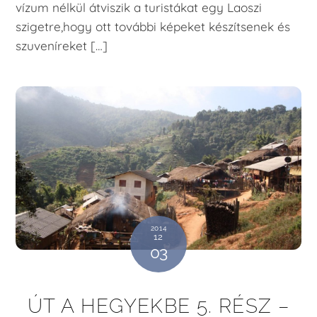
vízum nélkül átviszik a turistákat egy Laoszi
szigetre,hogy ott további képeket készítsenek és
szuveníreket […]
2014
12
03
ÚT A HEGYEKBE 5. RÉSZ –