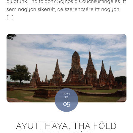
aludtunk Thaiföldön? Sajnos a Couchsurfingelés itt
sem nagyon sikerült, de szerencsére itt nagyon
[…]
2014
12
05
AYUTTHAYA, THAIFÖLD