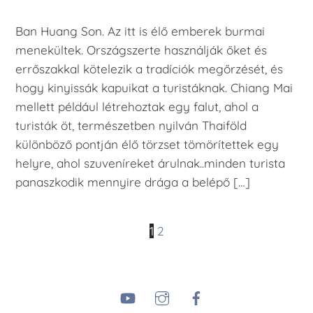
Ban Huang Son. Az itt is élő emberek burmai
menekültek. Országszerte használják őket és
errőszakkal kötelezik a tradíciók megőrzését, és
hogy kinyissák kapuikat a turistáknak. Chiang Mai
mellett például létrehoztak egy falut, ahol a
turisták öt, természetben nyilván Thaiföld
különböző pontján élő törzset tömörítettek egy
helyre, ahol szuveníreket árulnak..minden turista
panaszkodik mennyire drága a belépő […]
1
2
YouTube
Instagram
Facebook