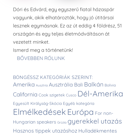
Dóri és Edvárd, egy egyszerű fiatal házaspár
vagyunk, akik elhatározták, hogy jó útitársai
lesznek egymásnak. Ez az út eddig 4 földrész, 51
országán és egy teljes életmódváltáson át
vezetett minket.
Ismerd meg a történetünk!
BŐVEBBEN RÓLUNK
BÖNGÉSSZ KATEGÓRIÁK SZERINT:
Balkán
Amerika
Ausztrália
Bali
Bolívia
Ausztria
Dél-Amerika
California
Cook szigetek
Cusco
Egyesült Királyság-Skócia
Egyéb kategória
Elmélkedések
Európa
For non-
gyerekkel utazás
Hungarian speakers
Grúzia
Hasznos tippek utazáshoz
Hulladékmentes