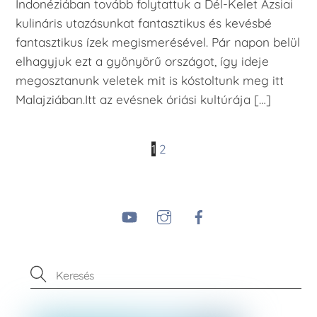
Indonéziában tovább folytattuk a Dél-Kelet Ázsiai
kulináris utazásunkat fantasztikus és kevésbé
fantasztikus ízek megismerésével. Pár napon belül
elhagyjuk ezt a gyönyörű országot, így ideje
megosztanunk veletek mit is kóstoltunk meg itt
Malajziában.Itt az evésnek óriási kultúrája […]
1
2
YouTube
Instagram
Facebook