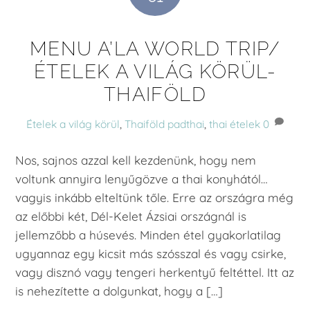
MENU A’LA WORLD TRIP/
ÉTELEK A VILÁG KÖRÜL-
THAIFÖLD
Ételek a világ körül
,
Thaiföld
padthai
,
thai ételek
0
Nos, sajnos azzal kell kezdenünk, hogy nem
voltunk annyira lenyűgözve a thai konyhától…
vagyis inkább elteltünk tőle. Erre az országra még
az előbbi két, Dél-Kelet Ázsiai országnál is
jellemzőbb a húsevés. Minden étel gyakorlatilag
ugyannaz egy kicsit más szósszal és vagy csirke,
vagy disznó vagy tengeri herkentyű feltéttel. Itt az
is nehezítette a dolgunkat, hogy a […]