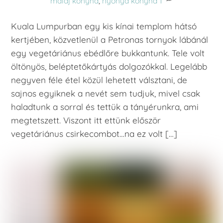
maláj konyha
,
nyonya konyha
1
Kuala Lumpurban egy kis kínai templom hátsó
kertjében, közvetlenül a Petronas tornyok lábánál
egy vegetáriánus ebédlőre bukkantunk. Tele volt
öltönyös, beléptetőkártyás dolgozókkal. Legelább
negyven féle étel közül lehetett válsztani, de
sajnos egyiknek a nevét sem tudjuk, mivel csak
haladtunk a sorral és tettük a tányérunkra, ami
megtetszett. Viszont itt ettünk először
vegetáriánus csirkecombot…na ez volt […]