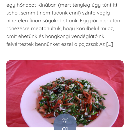
egy hónapot Kínában (mert tényleg úgy tűnt itt
sehol, semmit nem tudunk enni) szinte végig
hihetelen finomságokat ettünk. Egy pár nap után
ránézésre megtanultuk, hogy körülbelül mi az,
amit ehetünk és hongkongi vendéglátóink
felvérteztek bennünket ezzel a pajzzsal: Az […]
2014
12
01