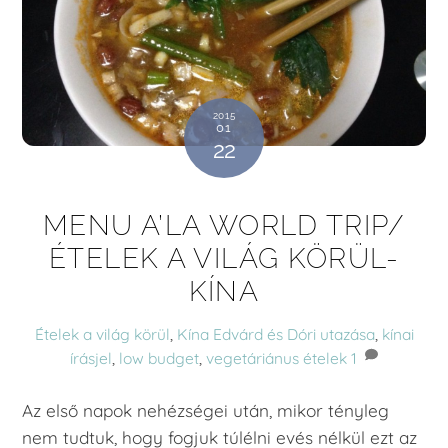
2015
01
22
MENU A’LA WORLD TRIP/
ÉTELEK A VILÁG KÖRÜL-
KÍNA
Ételek a világ körül
,
Kína
Edvárd és Dóri utazása
,
kínai
írásjel
,
low budget
,
vegetáriánus ételek
1
Az első napok nehézségei után, mikor tényleg
nem tudtuk, hogy fogjuk túlélni evés nélkül ezt az