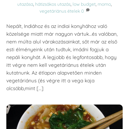
utazása
,
hátizsákos utazás
,
low budget
,
momo
,
vegetáriánus ételek
0
Nepált, Indiához és az indiai konyhához való
közelsége miatt már nagyon vártuk…és valóban,
nem múlta alul várakozásainkat, sőt már az első
esti élményeink után tudtuk, imádni fogjuk a
nepáli konyhát. A legjobb és legfontosabb, hogy
itt végre nem kell vegetáriánus ételek után
kutatnunk. Az étlapon alapvetően minden
vegetáriánus (és végre itt a vega kaja
olcsóbb,mint […]