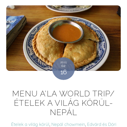
2015
02
16
MENU A’LA WORLD TRIP/
ÉTELEK A VILÁG KÖRÜL-
NEPÁL
Ételek a világ körül
,
Nepál
chowmein
,
Edvárd és Dóri