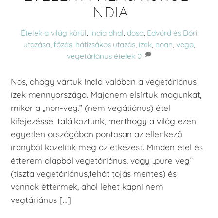
INDIA
Ételek a világ körül
,
India
dhal
,
dosa
,
Edvárd és Dóri
utazása
,
főzés
,
hátizsákos utazás
,
ízek
,
naan
,
vega
,
vegetáriánus ételek
0
Nos, ahogy vártuk India valóban a vegetáriánus
ízek mennyországa. Majdnem elsírtuk magunkat,
mikor a „non-veg.” (nem vegátiánus) étel
kifejezéssel találkoztunk, merthogy a világ ezen
egyetlen országában pontosan az ellenkező
irányból közelítik meg az étkezést. Minden étel és
étterem alapból vegetáriánus, vagy „pure veg”
(tiszta vegetáriánus,tehát tojás mentes) és
vannak éttermek, ahol lehet kapni nem
vegtáriánus […]