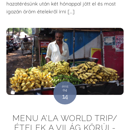
hazatérésünk után két hónappal jött el és most
igazán öröm ételekről írni […]
2015
04
14
MENU A’LA WORLD TRIP/
ÉTELEK A VILÁG KÖRÜL-