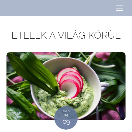
Skip
Me
to
content
ÉTELEK A VILÁG KÖRÜL
2020
04
09