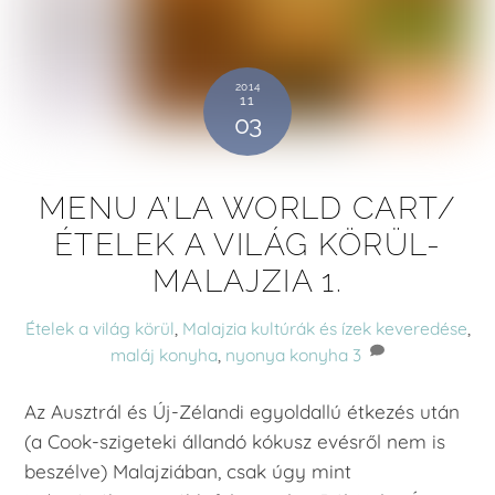
2014
11
03
MENU A’LA WORLD CART/
ÉTELEK A VILÁG KÖRÜL-
MALAJZIA 1.
Ételek a világ körül
,
Malajzia
kultúrák és ízek keveredése
,
maláj konyha
,
nyonya konyha
3
Az Ausztrál és Új-Zélandi egyoldallú étkezés után
(a Cook-szigeteki állandó kókusz evésről nem is
beszélve) Malajziában, csak úgy mint