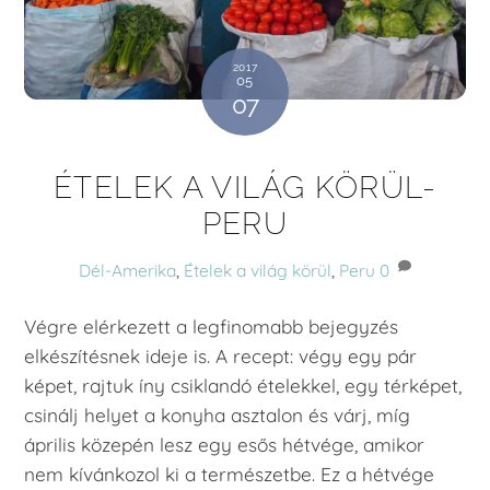
2017
05
07
ÉTELEK A VILÁG KÖRÜL-
PERU
Dél-Amerika
,
Ételek a világ körül
,
Peru
0
Végre elérkezett a legfinomabb bejegyzés
elkészítésnek ideje is. A recept: végy egy pár
képet, rajtuk íny csiklandó ételekkel, egy térképet,
csinálj helyet a konyha asztalon és várj, míg
április közepén lesz egy esős hétvége, amikor
nem kívánkozol ki a természetbe. Ez a hétvége