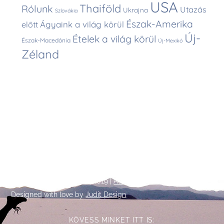
USA
Thaiföld
Rólunk
Utazás
Ukrajna
Szlovákia
Észak-Amerika
Ágyaink a világ körül
előtt
Új-
Ételek a világ körül
Észak-Macedónia
Új-Mexikó
Zéland
Back
©
Talpalatnyi történetek
2019 |
Adatkezelési tájékoztató
To
Designed with love by
Judit Design
Top
KÖVESS MINKET ITT IS: