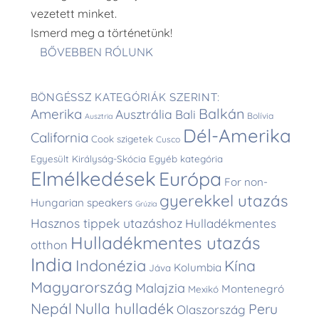
vezetett minket.
Ismerd meg a történetünk!
BŐVEBBEN RÓLUNK
BÖNGÉSSZ KATEGÓRIÁK SZERINT:
Balkán
Amerika
Ausztrália
Bali
Bolívia
Ausztria
Dél-Amerika
California
Cook szigetek
Cusco
Egyesült Királyság-Skócia
Egyéb kategória
Elmélkedések
Európa
For non-
gyerekkel utazás
Hungarian speakers
Grúzia
Hasznos tippek utazáshoz
Hulladékmentes
Hulladékmentes utazás
otthon
India
Indonézia
Kína
Kolumbia
Jáva
Magyarország
Malajzia
Montenegró
Mexikó
Nepál
Nulla hulladék
Peru
Olaszország