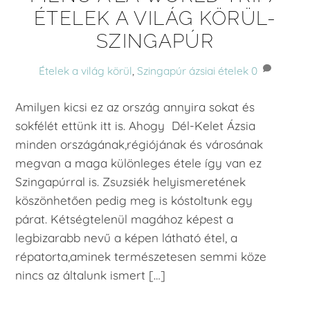
ÉTELEK A VILÁG KÖRÜL-
SZINGAPÚR
Ételek a világ körül
,
Szingapúr
ázsiai ételek
0
Amilyen kicsi ez az ország annyira sokat és
sokfélét ettünk itt is. Ahogy Dél-Kelet Ázsia
minden országának,régiójának és városának
megvan a maga különleges étele így van ez
Szingapúrral is. Zsuzsiék helyismeretének
köszönhetően pedig meg is kóstoltunk egy
párat. Kétségtelenül magához képest a
legbizarabb nevű a képen látható étel, a
répatorta,aminek természetesen semmi köze
nincs az általunk ismert […]