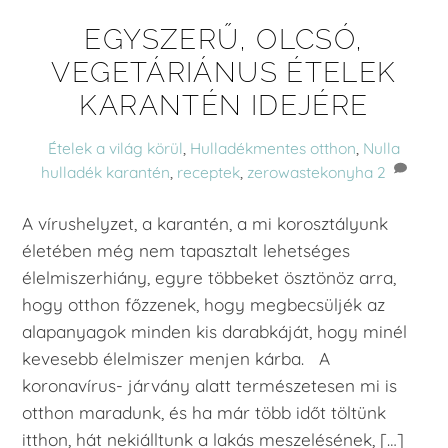
EGYSZERŰ, OLCSÓ,
VEGETÁRIÁNUS ÉTELEK
KARANTÉN IDEJÉRE
Ételek a világ körül
,
Hulladékmentes otthon
,
Nulla
hulladék
karantén
,
receptek
,
zerowastekonyha
2
A vírushelyzet, a karantén, a mi korosztályunk
életében még nem tapasztalt lehetséges
élelmiszerhiány, egyre többeket ösztönöz arra,
hogy otthon főzzenek, hogy megbecsüljék az
alapanyagok minden kis darabkáját, hogy minél
kevesebb élelmiszer menjen kárba. A
koronavírus- járvány alatt természetesen mi is
otthon maradunk, és ha már több időt töltünk
itthon, hát nekiálltunk a lakás meszelésének, […]