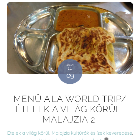
2014
11
09
MENÜ A’LA WORLD TRIP/
ÉTELEK A VILÁG KÖRÜL-
MALAJZIA 2.
Ételek a világ körül
,
Malajzia
kultúrák és ízek keveredése
,