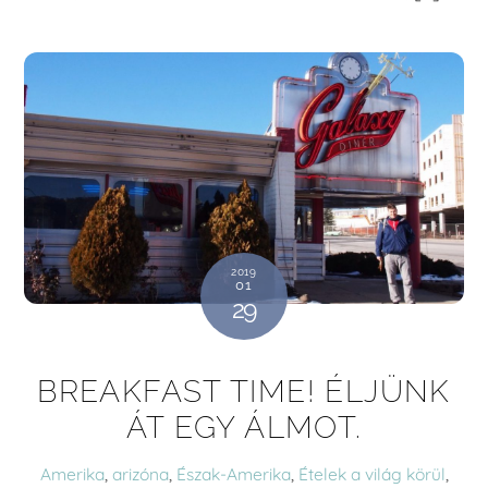
2019
01
29
BREAKFAST TIME! ÉLJÜNK
ÁT EGY ÁLMOT.
Amerika
,
arizóna
,
Észak-Amerika
,
Ételek a világ körül
,