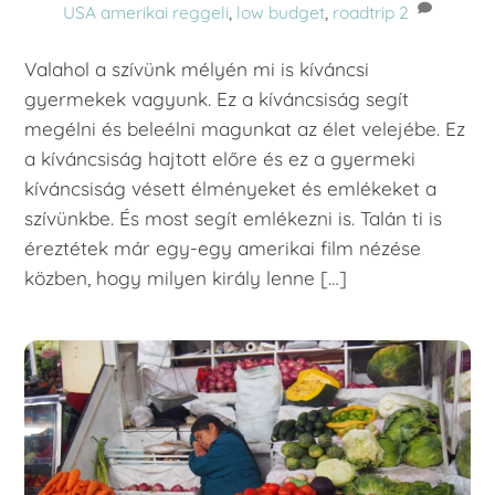
USA
amerikai reggeli
,
low budget
,
roadtrip
2
Valahol a szívünk mélyén mi is kíváncsi
gyermekek vagyunk. Ez a kíváncsiság segít
megélni és beleélni magunkat az élet velejébe. Ez
a kíváncsiság hajtott előre és ez a gyermeki
kíváncsiság vésett élményeket és emlékeket a
szívünkbe. És most segít emlékezni is. Talán ti is
éreztétek már egy-egy amerikai film nézése
közben, hogy milyen király lenne […]