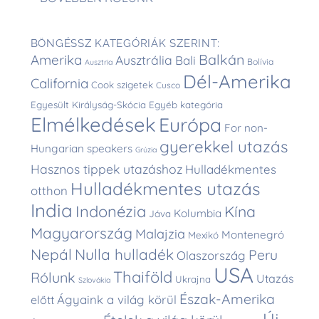
BÖNGÉSSZ KATEGÓRIÁK SZERINT:
Balkán
Amerika
Ausztrália
Bali
Bolívia
Ausztria
Dél-Amerika
California
Cook szigetek
Cusco
Egyesült Királyság-Skócia
Egyéb kategória
Elmélkedések
Európa
For non-
gyerekkel utazás
Hungarian speakers
Grúzia
Hasznos tippek utazáshoz
Hulladékmentes
Hulladékmentes utazás
otthon
India
Indonézia
Kína
Kolumbia
Jáva
Magyarország
Malajzia
Montenegró
Mexikó
Nepál
Nulla hulladék
Peru
Olaszország
USA
Thaiföld
Rólunk
Utazás
Ukrajna
Szlovákia
Észak-Amerika
Ágyaink a világ körül
előtt