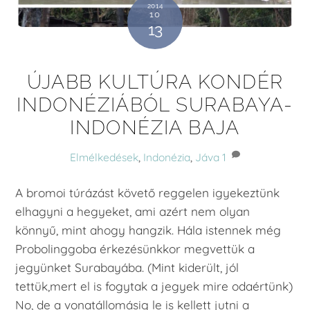
2014
10
13
ÚJABB KULTÚRA KONDÉR
INDONÉZIÁBÓL SURABAYA-
INDONÉZIA BAJA
Elmélkedések
,
Indonézia
,
Jáva
1
A bromoi túrázást követő reggelen igyekeztünk
elhagyni a hegyeket, ami azért nem olyan
könnyű, mint ahogy hangzik. Hála istennek még
Probolinggoba érkezésünkkor megvettük a
jegyünket Surabayába. (Mint kiderült, jól
tettük,mert el is fogytak a jegyek mire odaértünk)
No, de a vonatállomásig le is kellett jutni a