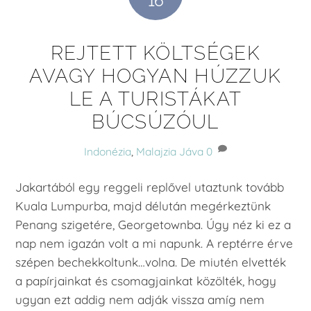
16
REJTETT KÖLTSÉGEK
AVAGY HOGYAN HÚZZUK
LE A TURISTÁKAT
BÚCSÚZÓUL
Indonézia
,
Malajzia
Jáva
0
Jakartából egy reggeli replővel utaztunk tovább
Kuala Lumpurba, majd délután megérkeztünk
Penang szigetére, Georgetownba. Úgy néz ki ez a
nap nem igazán volt a mi napunk. A reptérre érve
szépen bechekkoltunk…volna. De miutén elvették
a papírjainkat és csomagjainkat közölték, hogy
ugyan ezt addig nem adják vissza amíg nem