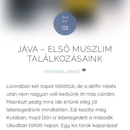
2014
10
01
JÁVA – ELSŐ MUSZLIM
TALÁLKOZÁSAINK
Indonézia
,
Jáva
0
Lovinában két napot töltöttük, de a delfin nézés
után nem nagyon volt kedvünk itt más csinálni.
Masrészt pedig mire ide értünk elég jól
lebetegedtünk mindketten. Edi kezdte még
Kutában, majd Dóri is lebetegedett a második
Ubudban töltött napon. Egy kis torok kaparással