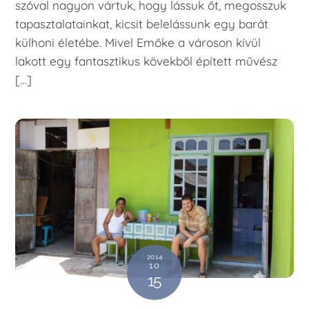
szóval nagyon vártuk, hogy lássuk őt, megosszuk
tapasztalatainkat, kicsit belelássunk egy barát
külhoni életébe. Mivel Emőke a városon kívül
lakott egy fantasztikus kövekből épített művész
[…]
2014
10
15