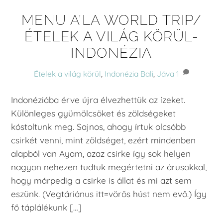
MENU A’LA WORLD TRIP/
ÉTELEK A VILÁG KÖRÜL-
INDONÉZIA
Ételek a világ körül
,
Indonézia
Bali
,
Jáva
1
Indonéziába érve újra élvezhettük az ízeket.
Különleges gyümölcsöket és zöldségeket
kóstoltunk meg. Sajnos, ahogy írtuk olcsóbb
csirkét venni, mint zöldséget, ezért mindenben
alapból van Ayam, azaz csirke így sok helyen
nagyon nehezen tudtuk megértetni az árusokkal,
hogy márpedig a csirke is állat és mi azt sem
eszünk. (Vegtáriánus itt=vörös húst nem evő.) Így
fő táplálékunk […]