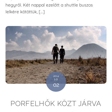
hegyről. Két nappal ezelőtt a shuttle buszos
lelkére kötöttük, […]
2014
10
02
PORFELHŐK KÖZT JÁRVA