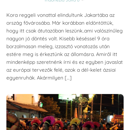
Kora reggeli vonattal elindultunk Jakartába az
ország fővárosába. Már korábban eldöntöttük,
hogy itt csak átutazóban leszünk..ami valószínűleg
nagyon jó döntés volt. Kisebb késéssel 9 óra
borzalmasan meleg, izzasztó vonatozás után
estére meg is érkeztünk az állomásra. Amiről itt
mindenképp szeretnénk írni és ez egyben javaslat
az európai tervezők felé, azok a dél-kelet ázsiai
egyenruhák. Akármilyen […]