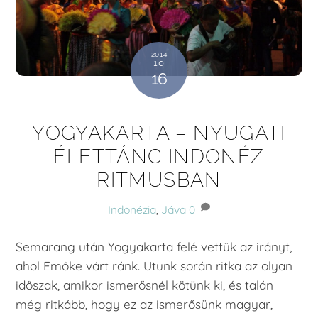
2014
10
16
YOGYAKARTA – NYUGATI
ÉLETTÁNC INDONÉZ
RITMUSBAN
Indonézia
,
Jáva
0
Semarang után Yogyakarta felé vettük az irányt,
ahol Emőke várt ránk. Utunk során ritka az olyan
időszak, amikor ismerősnél kötünk ki, és talán
még ritkább, hogy ez az ismerősünk magyar,