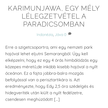
KARIMUNJAWA, EGY MÉLY
LÉLEGZETVÉTEL A
PARADICSOMBAN
Indonézia
,
Jáva
0
Erre a szigetcsoportra, ami egy nemzeti park
hajóval lehet eljutni Semarangból. Úgy kell
elképzelni, hogy ez egy 4 órás himbálódzás egy
közepes méretű,de inkább kisebb hajóval a nyílt
óceánon. Ez a fajta jobbra-balra mozgás
befolyással van a perisztartikára is. Azt
eredményezte, hogy Edy 2,5 óra szédelgés és
hidegveríték után kiült a nyilt fedélzetre,
csendesen meghúzódott […]