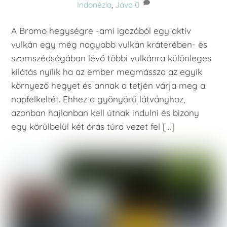
Indonézia
,
Jáva
0
A Bromo hegységre -ami igazából egy aktív
vulkán egy még nagyobb vulkán kráterében- és
szomszédságában lévő többi vulkánra különleges
kilátás nyílik ha az ember megmássza az egyik
környező hegyet és annak a tetjén várja meg a
napfelkeltét. Ehhez a gyönyörű látványhoz,
azonban hajlanban kell útnak indulni és bizony
egy körülbelül két órás túra vezet fel […]