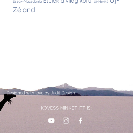
Új-
Ételek a világ körül
Észak-Macedónia
Új-Mexikó
Zéland
Back
©
Talpalatnyi történetek
2019 |
Adatkezelési tájékoztató
To
Designed with love by
Judit Design
Top
KÖVESS MINKET ITT IS:
YouTube
Instagram
Facebook