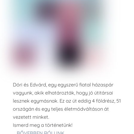
Dóri és Edvárd, egy egyszerű fiatal házaspár
vagyunk, akik elhatározták, hogy jó útitársai
lesznek egymásnak. Ez az út eddig 4 földrész, 51
országán és egy teljes életmódváltáson át
vezetett minket.
Ismerd meg a történetünk!
BŐVEBBEN RÓLUNK