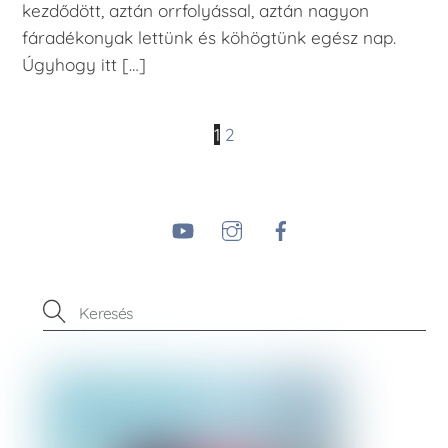
kezdődött, aztán orrfolyással, aztán nagyon
fáradékonyak lettünk és köhögtünk egész nap.
Úgyhogy itt […]
1
2
YouTube
Instagram
Facebook