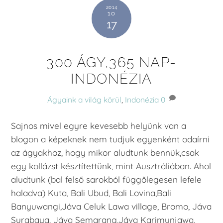
2014
10
17
300 ÁGY,365 NAP-
INDONÉZIA
Ágyaink a világ körül
,
Indonézia
0
Sajnos mivel egyre kevesebb helyünk van a
blogon a képeknek nem tudjuk egyenként odaírni
az ágyakhoz, hogy mikor aludtunk bennük,csak
egy kollázst késztítettünk, mint Ausztráliában. Ahol
aludtunk (bal felső sarokból függőlegesen lefele
haladva) Kuta, Bali Ubud, Bali Lovina,Bali
Banyuwangi,Jáva Celuk Lawa village, Bromo, Jáva
Surabaya, Jáva Semarang,Jáva Karimunjawa,