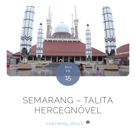
2014
10
15
SEMARANG – TALITA
HERCEGNŐVEL
Indonézia
,
Jáva
0