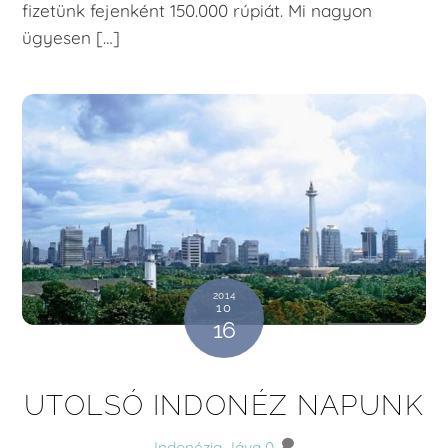
fizetünk fejenként 150.000 rúpiát. Mi nagyon
ügyesen […]
2014
10
16
UTOLSÓ INDONÉZ NAPUNK
Indonézia
Jáva
0