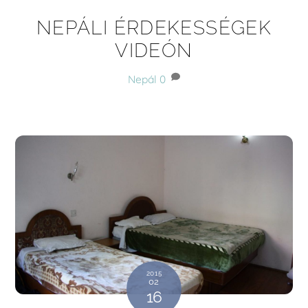
NEPÁLI ÉRDEKESSÉGEK
VIDEÓN
Nepál
0
2015
02
16