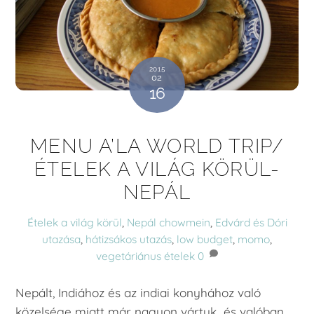
2015
02
16
MENU A’LA WORLD TRIP/
ÉTELEK A VILÁG KÖRÜL-
NEPÁL
Ételek a világ körül
,
Nepál
chowmein
,
Edvárd és Dóri
utazása
,
hátizsákos utazás
,
low budget
,
momo
,
vegetáriánus ételek
0
Nepált, Indiához és az indiai konyhához való
közelsége miatt már nagyon vártuk…és valóban,