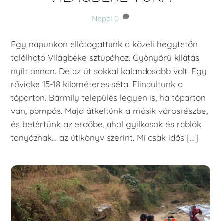
Nepál
0
Egy napunkon ellátogattunk a közeli hegytetőn
található Világbéke sztúpához. Gyönyörű kilátás
nyílt onnan. De az út sokkal kalandosabb volt. Egy
rövidke 15-18 kilométeres séta. Elindultunk a
tóparton. Bármily település legyen is, ha tóparton
van, pompás. Majd átkeltünk a másik városrészbe,
és betértünk az erdőbe, ahol gyilkosok és rablók
tanyáznak… az útikönyv szerint. Mi csak idős […]