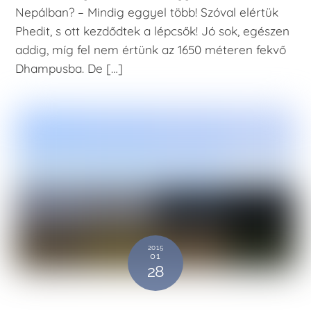
Nepálban? – Mindig eggyel több! Szóval elértük
Phedit, s ott kezdődtek a lépcsők! Jó sok, egészen
addig, míg fel nem értünk az 1650 méteren fekvő
Dhampusba. De […]
2015
01
28