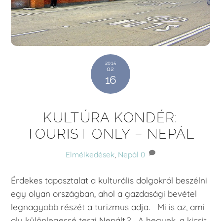
2015
02
16
KULTÚRA KONDÉR:
TOURIST ONLY – NEPÁL
Elmélkedések
,
Nepál
0
Érdekes tapasztalat a kulturális dolgokról beszélni
egy olyan országban, ahol a gazdasági bevétel
legnagyobb részét a turizmus adja. Mi is az, ami
oly különlegessé teszi Nepált.? A hegyek, a kicsit