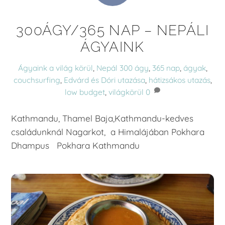
300ÁGY/365 NAP – NEPÁLI
ÁGYAINK
Ágyaink a világ körül
,
Nepál
300 ágy
,
365 nap
,
ágyak
,
couchsurfing
,
Edvárd és Dóri utazása
,
hátizsákos utazás
,
low budget
,
világkörül
0
Kathmandu, Thamel Baja,Kathmandu-kedves
családunknál Nagarkot, a Himalájában Pokhara
Dhampus Pokhara Kathmandu