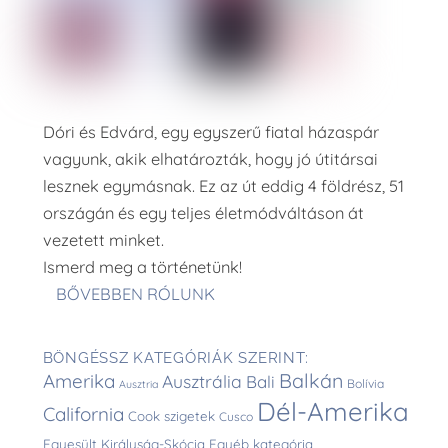
Dóri és Edvárd, egy egyszerű fiatal házaspár
vagyunk, akik elhatározták, hogy jó útitársai
lesznek egymásnak. Ez az út eddig 4 földrész, 51
országán és egy teljes életmódváltáson át
vezetett minket.
Ismerd meg a történetünk!
BŐVEBBEN RÓLUNK
BÖNGÉSSZ KATEGÓRIÁK SZERINT:
Balkán
Amerika
Ausztrália
Bali
Bolívia
Ausztria
Dél-Amerika
California
Cook szigetek
Cusco
Egyesült Királyság-Skócia
Egyéb kategória