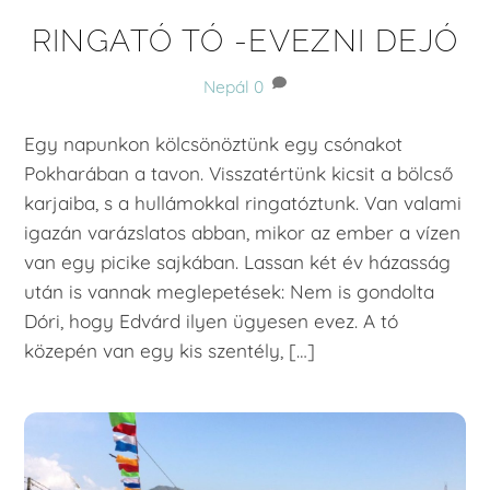
RINGATÓ TÓ -EVEZNI DEJÓ
Nepál
0
Egy napunkon kölcsönöztünk egy csónakot
Pokharában a tavon. Visszatértünk kicsit a bölcső
karjaiba, s a hullámokkal ringatóztunk. Van valami
igazán varázslatos abban, mikor az ember a vízen
van egy picike sajkában. Lassan két év házasság
után is vannak meglepetések: Nem is gondolta
Dóri, hogy Edvárd ilyen ügyesen evez. A tó
közepén van egy kis szentély, […]