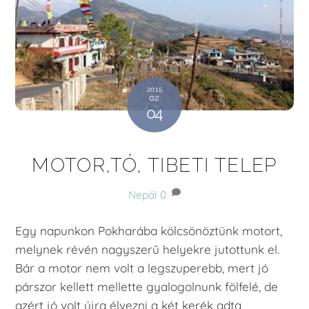
2015
02
04
MOTOR,TÓ, TIBETI TELEP
Nepál
0
Egy napunkon Pokharába kölcsönöztünk motort,
melynek révén nagyszerű helyekre jutottunk el.
Bár a motor nem volt a legszuperebb, mert jó
párszor kellett mellette gyalogolnunk fölfelé, de
azért jó volt újra élvezni a két kerék adta