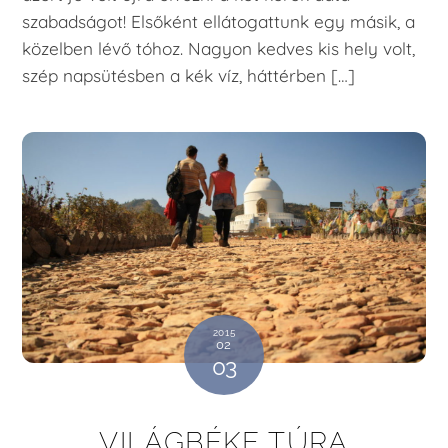
szabadságot! Elsőként ellátogattunk egy másik, a
közelben lévő tóhoz. Nagyon kedves kis hely volt,
szép napsütésben a kék víz, háttérben […]
2015
02
03
VILÁGBÉKE TÚRA