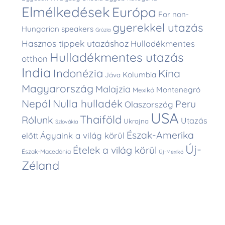
Elmélkedések
Európa
For non-
gyerekkel utazás
Hungarian speakers
Grúzia
Hasznos tippek utazáshoz
Hulladékmentes
Hulladékmentes utazás
otthon
India
Indonézia
Kína
Kolumbia
Jáva
Magyarország
Malajzia
Montenegró
Mexikó
Nepál
Nulla hulladék
Peru
Olaszország
USA
Thaiföld
Rólunk
Utazás
Ukrajna
Szlovákia
Észak-Amerika
Ágyaink a világ körül
előtt
Új-
Ételek a világ körül
Észak-Macedónia
Új-Mexikó
Zéland