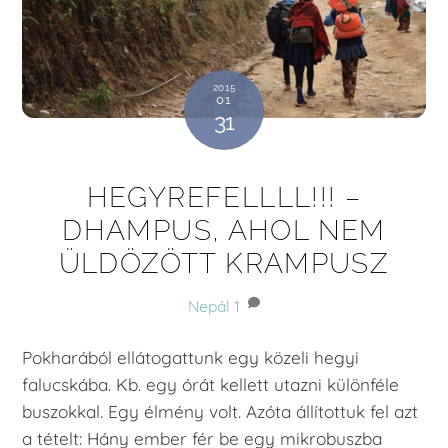
2015
01
31
HEGYREFELLLL!!! –
DHAMPUS, AHOL NEM
ÜLDÖZÖTT KRAMPUSZ
Nepál
1
Pokharából ellátogattunk egy közeli hegyi
falucskába. Kb. egy órát kellett utazni különféle
buszokkal. Egy élmény volt. Azóta állítottuk fel azt
a tételt: Hány ember fér be egy mikrobuszba