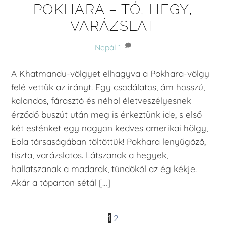
POKHARA – TÓ, HEGY,
VARÁZSLAT
Nepál
1
A Khatmandu-völgyet elhagyva a Pokhara-völgy
felé vettük az irányt. Egy csodálatos, ám hosszú,
kalandos, fárasztó és néhol életveszélyesnek
érződő buszút után meg is érkeztünk ide, s első
két esténket egy nagyon kedves amerikai hölgy,
Eola társaságában töltöttük! Pokhara lenyűgöző,
tiszta, varázslatos. Látszanak a hegyek,
hallatszanak a madarak, tündököl az ég kékje.
Akár a tóparton sétál […]
1
2