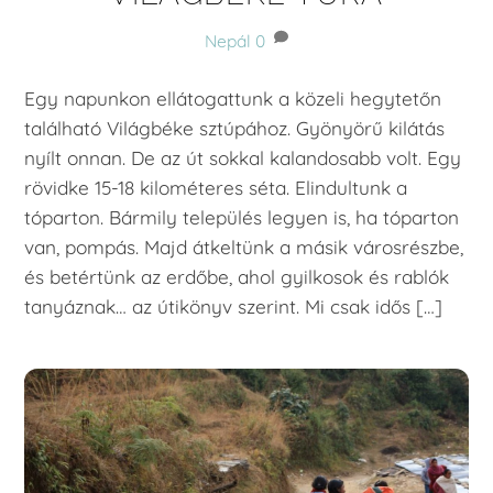
Nepál
0
Egy napunkon ellátogattunk a közeli hegytetőn
található Világbéke sztúpához. Gyönyörű kilátás
nyílt onnan. De az út sokkal kalandosabb volt. Egy
rövidke 15-18 kilométeres séta. Elindultunk a
tóparton. Bármily település legyen is, ha tóparton
van, pompás. Majd átkeltünk a másik városrészbe,
és betértünk az erdőbe, ahol gyilkosok és rablók
tanyáznak… az útikönyv szerint. Mi csak idős […]