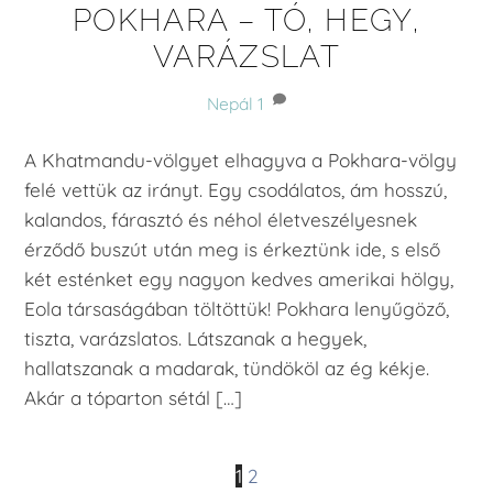
POKHARA – TÓ, HEGY,
VARÁZSLAT
Nepál
1
A Khatmandu-völgyet elhagyva a Pokhara-völgy
felé vettük az irányt. Egy csodálatos, ám hosszú,
kalandos, fárasztó és néhol életveszélyesnek
érződő buszút után meg is érkeztünk ide, s első
két esténket egy nagyon kedves amerikai hölgy,
Eola társaságában töltöttük! Pokhara lenyűgöző,
tiszta, varázslatos. Látszanak a hegyek,
hallatszanak a madarak, tündököl az ég kékje.
Akár a tóparton sétál […]
1
2