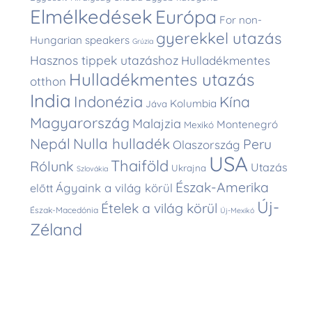
Elmélkedések
Európa
For non-
gyerekkel utazás
Hungarian speakers
Grúzia
Hasznos tippek utazáshoz
Hulladékmentes
Hulladékmentes utazás
otthon
India
Indonézia
Kína
Kolumbia
Jáva
Magyarország
Malajzia
Montenegró
Mexikó
Nepál
Nulla hulladék
Peru
Olaszország
USA
Thaiföld
Rólunk
Utazás
Ukrajna
Szlovákia
Észak-Amerika
Ágyaink a világ körül
előtt
Új-
Ételek a világ körül
Észak-Macedónia
Új-Mexikó
Zéland