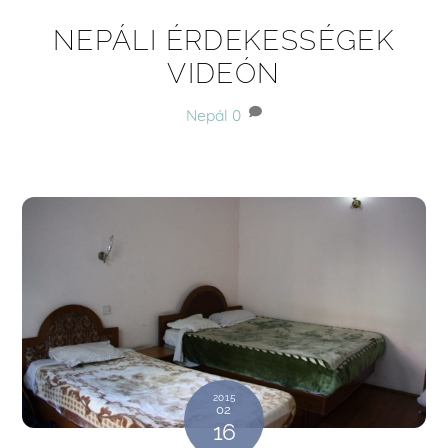
NEPÁLI ÉRDEKESSÉGEK
VIDEÓN
Nepál
0
2015
02
16