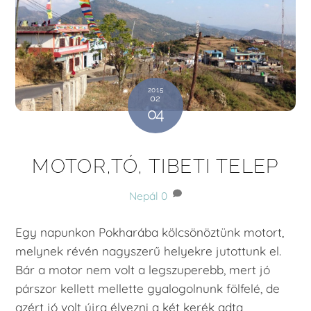
2015
02
04
MOTOR,TÓ, TIBETI TELEP
Nepál
0
Egy napunkon Pokharába kölcsönöztünk motort,
melynek révén nagyszerű helyekre jutottunk el.
Bár a motor nem volt a legszuperebb, mert jó
párszor kellett mellette gyalogolnunk fölfelé, de
azért jó volt újra élvezni a két kerék adta