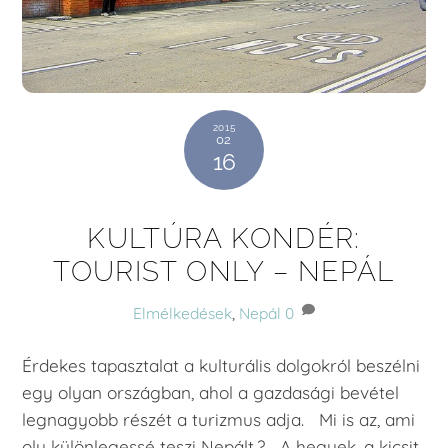
2015
02
16
KULTÚRA KONDÉR:
TOURIST ONLY – NEPÁL
Elmélkedések
,
Nepál
0
Érdekes tapasztalat a kulturális dolgokról beszélni
egy olyan országban, ahol a gazdasági bevétel
legnagyobb részét a turizmus adja. Mi is az, ami
oly különlegessé teszi Nepált.? A hegyek, a kicsit