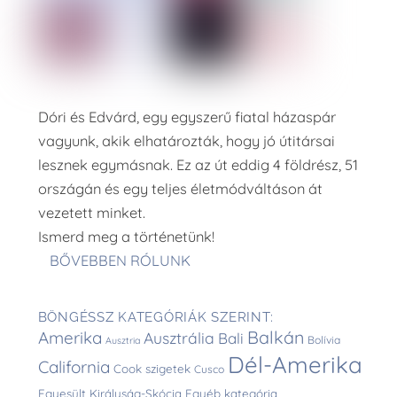
Dóri és Edvárd, egy egyszerű fiatal házaspár
vagyunk, akik elhatározták, hogy jó útitársai
lesznek egymásnak. Ez az út eddig 4 földrész, 51
országán és egy teljes életmódváltáson át
vezetett minket.
Ismerd meg a történetünk!
BŐVEBBEN RÓLUNK
BÖNGÉSSZ KATEGÓRIÁK SZERINT:
Balkán
Amerika
Ausztrália
Bali
Bolívia
Ausztria
Dél-Amerika
California
Cook szigetek
Cusco
Egyesült Királyság-Skócia
Egyéb kategória