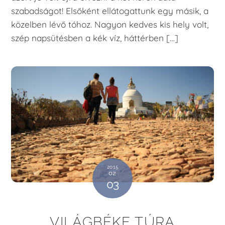
szabadságot! Elsőként ellátogattunk egy másik, a
közelben lévő tóhoz. Nagyon kedves kis hely volt,
szép napsütésben a kék víz, háttérben […]
2015
02
03
VILÁGBÉKE TÚRA