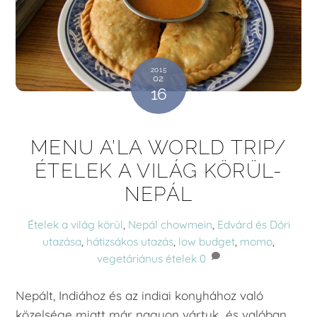
2015
02
16
MENU A’LA WORLD TRIP/
ÉTELEK A VILÁG KÖRÜL-
NEPÁL
Ételek a világ körül
,
Nepál
chowmein
,
Edvárd és Dóri
utazása
,
hátizsákos utazás
,
low budget
,
momo
,
vegetáriánus ételek
0
Nepált, Indiához és az indiai konyhához való
közelsége miatt már nagyon vártuk…és valóban,