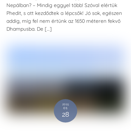
Nepálban? – Mindig eggyel több! Szóval elértük
Phedit, s ott kezdődtek a lépcsők! Jó sok, egészen
addig, míg fel nem értünk az 1650 méteren fekvő
Dhampusba. De […]
2015
01
28