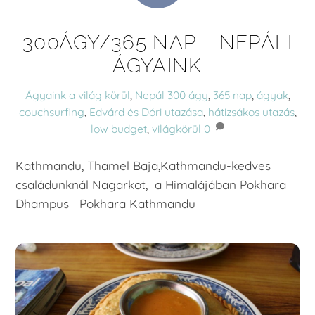
300ÁGY/365 NAP – NEPÁLI
ÁGYAINK
Ágyaink a világ körül
,
Nepál
300 ágy
,
365 nap
,
ágyak
,
couchsurfing
,
Edvárd és Dóri utazása
,
hátizsákos utazás
,
low budget
,
világkörül
0
Kathmandu, Thamel Baja,Kathmandu-kedves
családunknál Nagarkot, a Himalájában Pokhara
Dhampus Pokhara Kathmandu