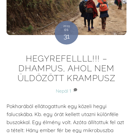
2015
01
31
HEGYREFELLLL!!! –
DHAMPUS, AHOL NEM
ÜLDÖZÖTT KRAMPUSZ
Nepál
1
Pokharából ellátogattunk egy közeli hegyi
falucskába. Kb. egy órát kellett utazni különféle
buszokkal. Egy élmény volt. Azóta állítottuk fel azt
a tételt: Hány ember fér be egy mikrobuszba