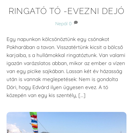
RINGATÓ TÓ -EVEZNI DEJÓ
Nepál
0
Egy napunkon kölcsönöztünk egy csónakot
Pokharában a tavon. Visszatértünk kicsit a bölcső
karjaiba, s a hullámokkal ringatóztunk. Van valami
igazán varázslatos abban, mikor az ember a vízen
van egy picike sajkában. Lassan két év házasság
után is vannak meglepetések: Nem is gondolta
Dóri, hogy Edvárd ilyen ügyesen evez. A tó
közepén van egy kis szentély, […]