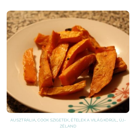
AUSZTRÁLIA
,
COOK SZIGETEK
,
ÉTELEK A VILÁG KÖRÜL
,
ÚJ-
ZÉLAND