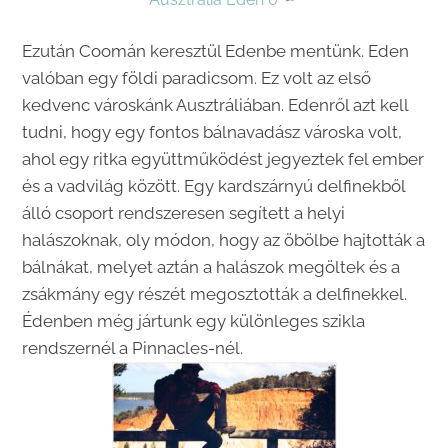
Ezután Coomán keresztül Edenbe mentünk. Eden
valóban egy földi paradicsom. Ez volt az első
kedvenc városkánk Ausztráliában. Edenről azt kell
tudni, hogy egy fontos bálnavadász városka volt,
ahol egy ritka együttműködést jegyeztek fel ember
és a vadvilág között. Egy kardszárnyú delfinekből
álló csoport rendszeresen segített a helyi
halászoknak, oly módon, hogy az öbölbe hajtották a
bálnákat, melyet aztán a halászok megöltek és a
zsákmány egy részét megosztották a delfinekkel.
Édenben még jártunk egy különleges szikla
rendszernél a Pinnacles-nél.