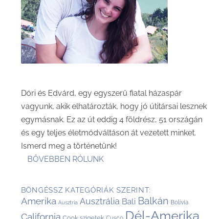
Dóri és Edvárd, egy egyszerű fiatal házaspár
vagyunk, akik elhatározták, hogy jó útitársai lesznek
egymásnak. Ez az út eddig 4 földrész, 51 országán
és egy teljes életmódváltáson át vezetett minket.
Ismerd meg a történetünk!
BŐVEBBEN RÓLUNK
BÖNGÉSSZ KATEGÓRIÁK SZERINT:
Balkán
Amerika
Ausztrália
Bali
Bolívia
Ausztria
Dél-Amerika
California
Cook szigetek
Cusco