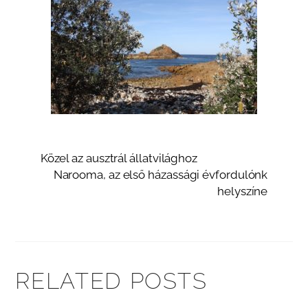
Közel az ausztrál állatvilághoz
Narooma, az első házassági évfordulónk
helyszíne
RELATED POSTS