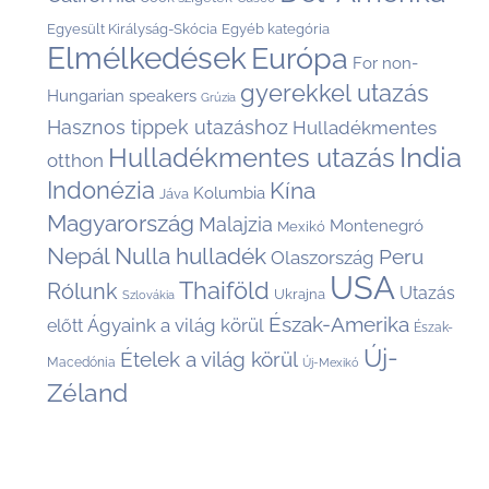
Egyesült Királyság-Skócia
Egyéb kategória
Elmélkedések
Európa
For non-
gyerekkel utazás
Hungarian speakers
Grúzia
Hasznos tippek utazáshoz
Hulladékmentes
India
Hulladékmentes utazás
otthon
Indonézia
Kína
Kolumbia
Jáva
Magyarország
Malajzia
Montenegró
Mexikó
Nepál
Nulla hulladék
Peru
Olaszország
USA
Thaiföld
Rólunk
Utazás
Ukrajna
Szlovákia
Észak-Amerika
Ágyaink a világ körül
előtt
Észak-
Új-
Ételek a világ körül
Macedónia
Új-Mexikó
Zéland