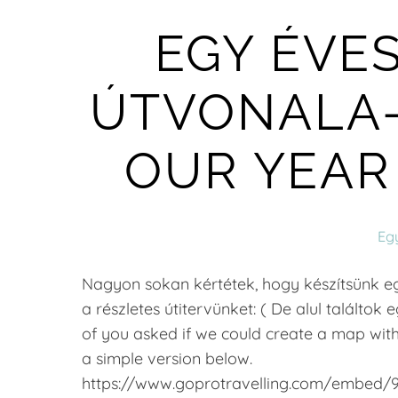
EGY ÉVE
ÚTVONALA-
OUR YEAR
Eg
Nagyon sokan kértétek, hogy készítsünk egy 
a részletes útitervünket: ( De alul tal
of you asked if we could create a map with o
a simple version below.
https://www.goprotravelling.com/embed/