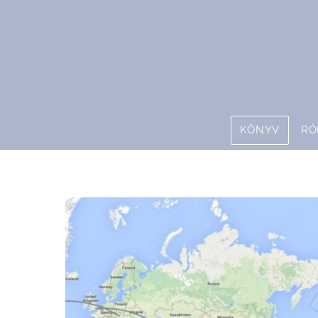
Skip
to
content
KÖNYV
RÓ