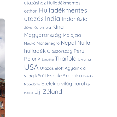
utazáshoz
Hulladékmentes
Hulladékmentes
otthon
India
utazás
Indonézia
Kína
Kolumbia
Jáva
Magyarország
Malajzia
Nepál
Nulla
Montenegró
Mexikó
hulladék
Peru
Olaszország
Thaiföld
Rólunk
Ukrajna
Szlovákia
USA
Ágyaink a
Utazás előtt
Észak-Amerika
világ körül
Észak-
Ételek a világ körül
Macedónia
Új-
Új-Zéland
Mexikó