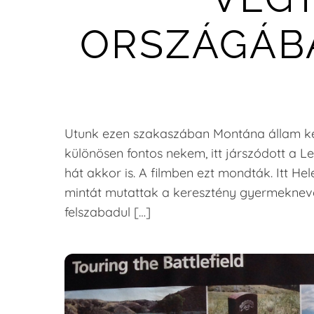
ORSZÁGÁB
Utunk ezen szakaszában Montána állam két 
különösen fontos nekem, itt járszódott a Le
hát akkor is. A filmben ezt mondták. Itt H
mintát mutattak a keresztény gyermekneve
felszabadul […]