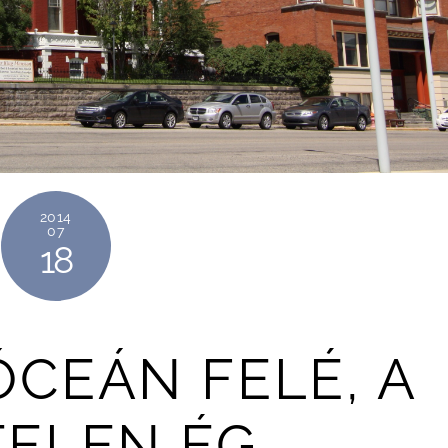
2014
07
18
ÓCEÁN FELÉ, A
TELEN ÉG