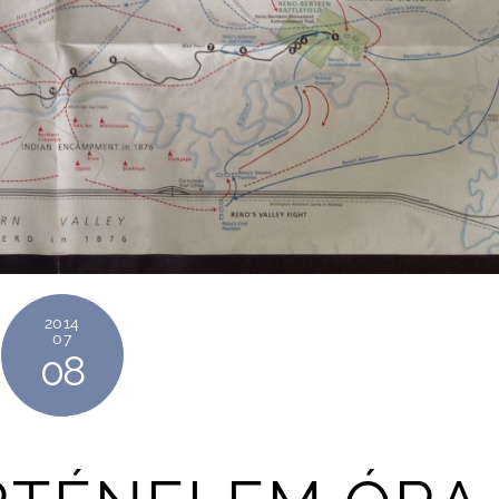
2014
07
08