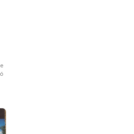
de
jó