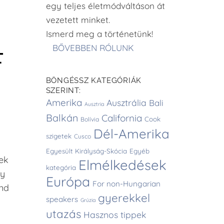
egy teljes életmódváltáson át
vezetett minket.
Ismerd meg a történetünk!
BŐVEBBEN RÓLUNK
F
BÖNGÉSSZ KATEGÓRIÁK
SZERINT:
Amerika
Ausztrália
Bali
Ausztria
Balkán
California
Cook
Bolívia
Dél-Amerika
szigetek
Cusco
Egyesült Királyság-Skócia
Egyéb
tek
Elmélkedések
kategória
ny
Európa
For non-Hungarian
ind
gyerekkel
speakers
Grúzia
utazás
Hasznos tippek