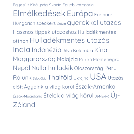
Egyesült Királyság-Skócia
Egyéb kategória
Elmélkedések
Európa
For non-
gyerekkel utazás
Hungarian speakers
Grúzia
Hasznos tippek utazáshoz
Hulladékmentes
Hulladékmentes utazás
otthon
India
Indonézia
Kína
Kolumbia
Jáva
Magyarország
Malajzia
Montenegró
Mexikó
Nepál
Nulla hulladék
Peru
Olaszország
USA
Thaiföld
Rólunk
Utazás
Ukrajna
Szlovákia
Észak-Amerika
Ágyaink a világ körül
előtt
Új-
Ételek a világ körül
Észak-Macedónia
Új-Mexikó
Zéland