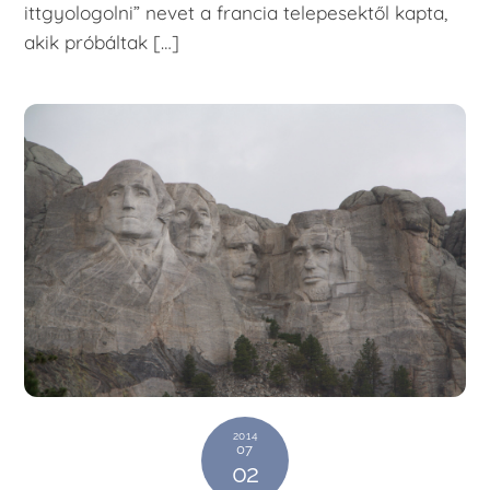
ittgyologolni” nevet a francia telepesektől kapta,
akik próbáltak […]
2014
07
02