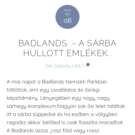
2014
07
08
BADLANDS. – A SÁRBA
HULLOTT EMLÉKEK..
Dél-Dakota
,
USA
1
A mai napot a Badlands Nemzeti Parkban
töltöttük, ami egy csodálatos és ősrégi
képződmény. Lényegében egy nagy, nagy
sárhegy komplexum.Nagyon sok ősi lelet találtak
itt a sárba süppedve és ha esőben a völgyben
ragadsz akkor belőled is csak fosszília maradhat.
A Badlands azzaz „rosz föld vagy rossz