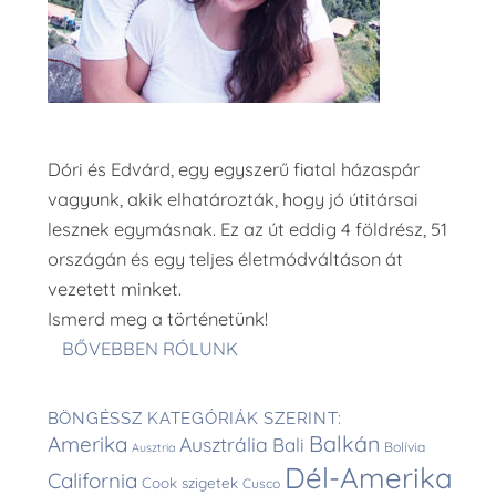
Dóri és Edvárd, egy egyszerű fiatal házaspár
vagyunk, akik elhatározták, hogy jó útitársai
lesznek egymásnak. Ez az út eddig 4 földrész, 51
országán és egy teljes életmódváltáson át
vezetett minket.
Ismerd meg a történetünk!
BŐVEBBEN RÓLUNK
BÖNGÉSSZ KATEGÓRIÁK SZERINT:
Balkán
Amerika
Ausztrália
Bali
Bolívia
Ausztria
Dél-Amerika
California
Cook szigetek
Cusco