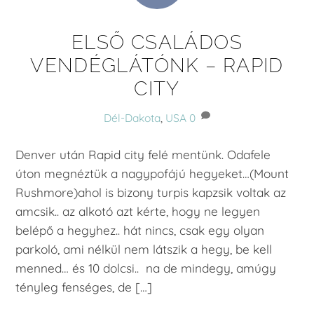
ELSŐ CSALÁDOS
VENDÉGLÁTÓNK – RAPID
CITY
Dél-Dakota
,
USA
0
Denver után Rapid city felé mentünk. Odafele
úton megnéztük a nagypofájú hegyeket…(Mount
Rushmore)ahol is bizony turpis kapzsik voltak az
amcsik.. az alkotó azt kérte, hogy ne legyen
belépő a hegyhez.. hát nincs, csak egy olyan
parkoló, ami nélkül nem látszik a hegy, be kell
menned… és 10 dolcsi.. na de mindegy, amúgy
tényleg fenséges, de […]