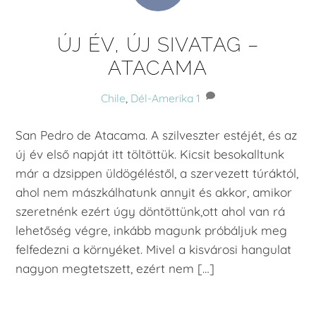
ÚJ ÉV, ÚJ SIVATAG –
ATACAMA
Chile
,
Dél-Amerika
1
San Pedro de Atacama. A szilveszter estéjét, és az
új év első napját itt töltöttük. Kicsit besokalltunk
már a dzsippen üldögéléstől, a szervezett túráktól,
ahol nem mászkálhatunk annyit és akkor, amikor
szeretnénk ezért úgy döntöttünk,ott ahol van rá
lehetőség végre, inkább magunk próbáljuk meg
felfedezni a környéket. Mivel a kisvárosi hangulat
nagyon megtetszett, ezért nem […]