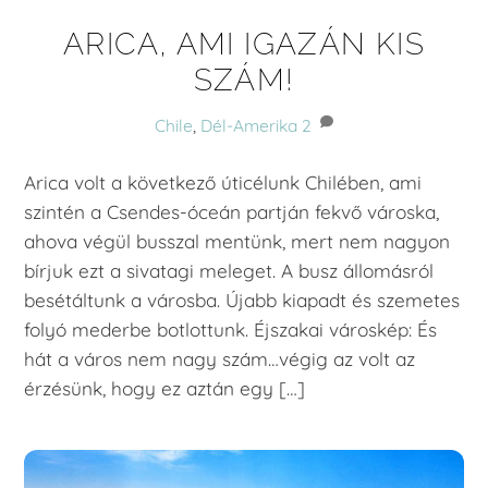
ARICA, AMI IGAZÁN KIS
SZÁM!
Chile
,
Dél-Amerika
2
Arica volt a következő úticélunk Chilében, ami
szintén a Csendes-óceán partján fekvő városka,
ahova végül busszal mentünk, mert nem nagyon
bírjuk ezt a sivatagi meleget. A busz állomásról
besétáltunk a városba. Újabb kiapadt és szemetes
folyó mederbe botlottunk. Éjszakai városkép: És
hát a város nem nagy szám…végig az volt az
érzésünk, hogy ez aztán egy […]