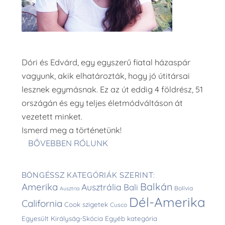
Dóri és Edvárd, egy egyszerű fiatal házaspár
vagyunk, akik elhatározták, hogy jó útitársai
lesznek egymásnak. Ez az út eddig 4 földrész, 51
országán és egy teljes életmódváltáson át
vezetett minket.
Ismerd meg a történetünk!
BŐVEBBEN RÓLUNK
BÖNGÉSSZ KATEGÓRIÁK SZERINT:
Balkán
Amerika
Ausztrália
Bali
Bolívia
Ausztria
Dél-Amerika
California
Cook szigetek
Cusco
Egyesült Királyság-Skócia
Egyéb kategória