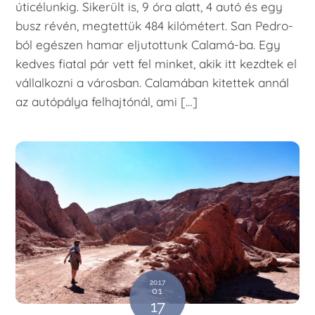
úticélunkig. Sikerült is, 9 óra alatt, 4 autó és egy
busz révén, megtettük 484 kilómétert. San Pedro-
ból egészen hamar eljutottunk Calamá-ba. Egy
kedves fiatal pár vett fel minket, akik itt kezdtek el
vállalkozni a városban. Calamában kitettek annál
az autópálya felhajtónál, ami […]
2017
01
17