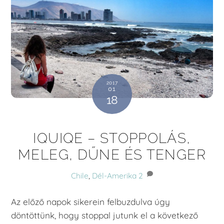
2017
01
18
IQUIQE – STOPPOLÁS,
MELEG, DŰNE ÉS TENGER
Chile
,
Dél-Amerika
2
Az előző napok sikerein felbuzdulva úgy
döntöttünk, hogy stoppal jutunk el a következő