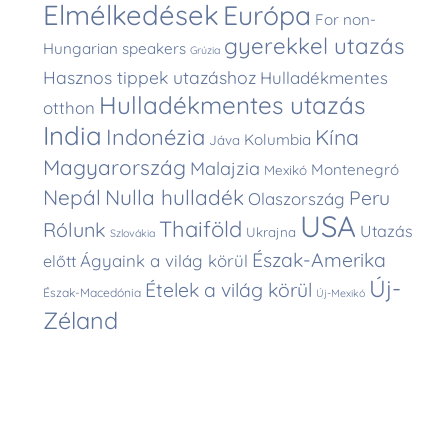
Elmélkedések
Európa
For non-
gyerekkel utazás
Hungarian speakers
Grúzia
Hasznos tippek utazáshoz
Hulladékmentes
Hulladékmentes utazás
otthon
India
Indonézia
Kína
Kolumbia
Jáva
Magyarország
Malajzia
Montenegró
Mexikó
Nepál
Nulla hulladék
Peru
Olaszország
USA
Thaiföld
Rólunk
Utazás
Ukrajna
Szlovákia
Észak-Amerika
Ágyaink a világ körül
előtt
Új-
Ételek a világ körül
Észak-Macedónia
Új-Mexikó
Zéland