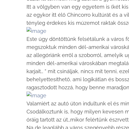
Itt a völgyben van egy egyetem is (két k
az egykor itt élő Chincorro kultúrát és a 
tényleg érdekes kis múzemot raktak össz
Este úgy döntöttünk felsétálunk a város f
megszoktuk minden dél-amerikai városkában
az allegóriánk erről a szoborról, amelyik
minden dél-amerikai városkában megtalálha
karjait… ” mit csináljak, nincs mit tenni, 
behelyettesíthető, ami logikátlan és bossz
ragasztodott hozzá, hogy benne maradjon
Valamiért az autó úton indultunk el és mi
Csodálkoztunk is, hogy milyen kevesen m
óráig tartott az út…mikor felértünk észrve
Na de leaglább a város szegényebb részei