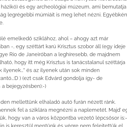
is házikó) és egy archeológiai múzeum, ami bemutatja
világ legrégebbi múmiáit is meg lehet nézni. Egyébkén
e.
ölé emelkedő sziklához, ahol – ahogy azt már
 -, egy széttárt karú Krisztus szobor áll (egy ideje
 ugye Rio de Janeiróban a leghíresebb, de majdnem
tó, hogy itt még Krisztus is tanácstalanul széttárja
ezek ilyenek…” és az ilyenek után sok minden
antó…:D ) (ezt csak Edvárd gondolja így- de
 a bejegyzésben):-)
nden mellettünk elhaladó autó furán nézett ránk.
ennek fel a sziklára megnézni a naplemetét. Majd’ e
ttük, hogy van a város központba vezető lépcsősor is:-
n is keresztül mentünk és végre nem felejtettük el