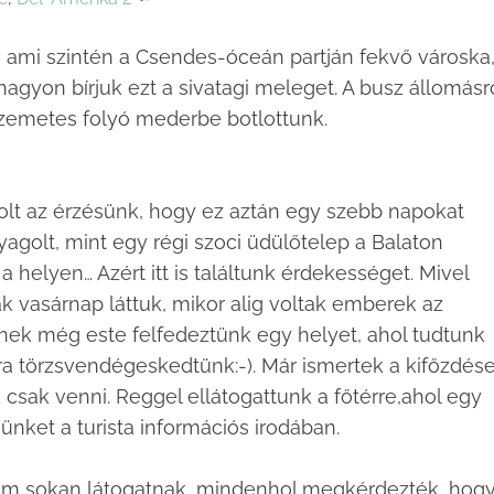
, ami szintén a Csendes-óceán partján fekvő városka
gyon bírjuk ezt a sivatagi meleget. A busz állomásr
szemetes folyó mederbe botlottunk.
olt az érzésünk, hogy ez aztán egy szebb napokat
yagolt, mint egy régi szoci üdülőtelep a Balaton
 helyen… Azért itt is találtunk érdekességet. Mivel
ak vasárnap láttuk, mikor alig voltak emberek az
ennek még este felfedeztünk egy helyet, ahol tudtunk
újra törzsvendégeskedtünk:-). Már ismertek a kifőzdése
 csak venni. Reggel ellátogattunk a főtérre,ahol egy
ünket a turista információs irodában.
) nem sokan látogatnak, mindenhol megkérdezték, hogy