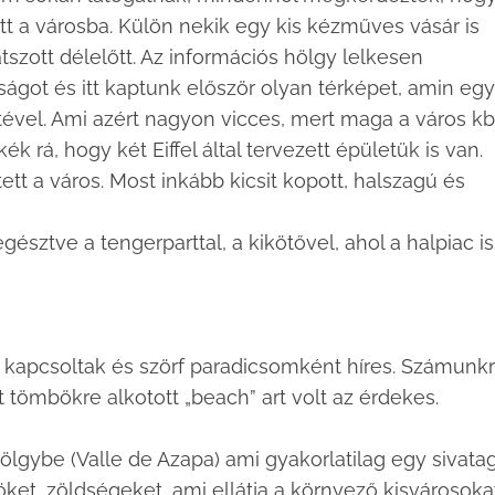
t a városba. Külön nekik egy kis kézműves vásár is
átszott délelőtt. Az információs hölgy lelkesen
got és itt kaptunk először olyan térképet, amin egy
étével. Ami azért nagyon vicces, mert maga a város kb
ék rá, hogy két Eiffel által tervezett épületük is van.
t a város. Most inkább kicsit kopott, halszagú és
észtve a tengerparttal, a kikötővel, ahol a halpiac is
z kapcsoltak és szörf paradicsomként híres. Számunk
t tömbökre alkotott „beach” art volt az érdekes.
völgybe (Valle de Azapa) ami gyakorlatilag egy sivatag
ket, zöldségeket, ami ellátja a környező kisvárosokat