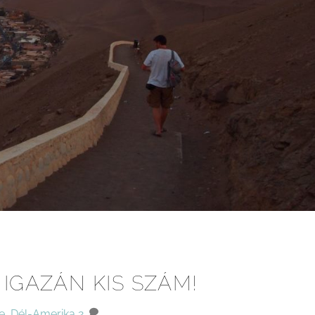
 IGAZÁN KIS SZÁM!
le
,
Dél-Amerika
2