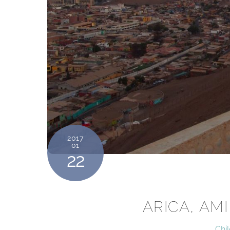
2017
01
22
ARICA, AMI
Chi