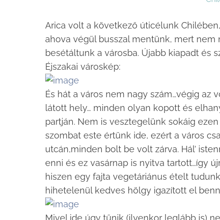
Arica volt a következő úticélunk Chilében
ahova végül busszal mentünk, mert nem na
besétáltunk a városba. Újabb kiapadt és 
Éjszakai városkép:
És hát a város nem nagy szám…végig az v
látott hely… minden olyan kopott és elhan
partján. Nem is vesztegelünk sokáig ezen a
szombat este értünk ide, ezért a város cs
utcán,minden bolt be volt zárva. Hál’ ist
enni és ez vasárnap is nyitva tartott…így 
hiszen egy fajta vegetáriánus ételt tudunk
hihetelenül kedves hölgy igazított el benn
Mivel ide úgy tűnik (ilyenkor leglább is