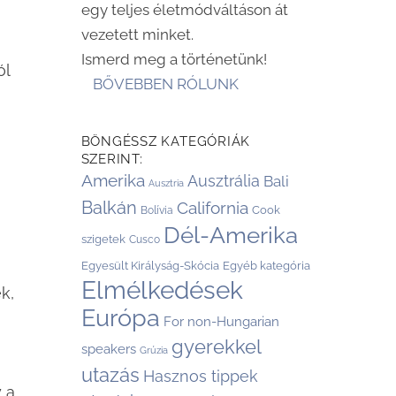
egy teljes életmódváltáson át
vezetett minket.
,
Ismerd meg a történetünk!
ól
BŐVEBBEN RÓLUNK
BÖNGÉSSZ KATEGÓRIÁK
SZERINT:
Amerika
Ausztrália
Bali
Ausztria
Balkán
California
Cook
Bolívia
Dél-Amerika
szigetek
Cusco
Egyesült Királyság-Skócia
Egyéb kategória
Elmélkedések
k,
Európa
For non-Hungarian
gyerekkel
speakers
Grúzia
utazás
Hasznos tippek
 a