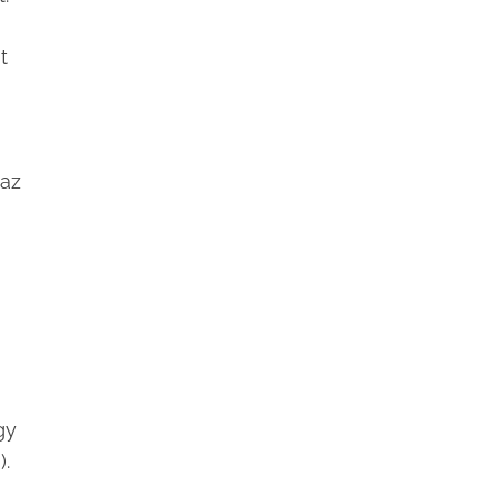
t
 az
gy
).