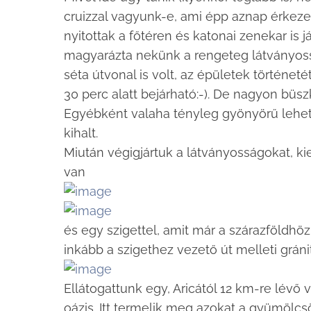
cruizzal vagyunk-e, ami épp aznap érkezet
nyitottak a főtéren és katonai zenekar is j
magyarázta nekünk a rengeteg látványossá
séta útvonal is volt, az épületek történet
30 perc alatt bejárható:-). De nagyon büszk
Egyébként valaha tényleg gyönyörű lehetet
kihalt.
Miután végigjártuk a látványosságokat, kieg
van
és egy szigettel, amit már a szárazföldhö
inkább a szigethez vezető út melleti gráni
Ellátogattunk egy, Aricától 12 km-re lévő 
oázis. Itt termelik meg azokat a gyümölcsö