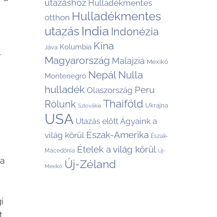
utazáshoz
Hulladékmentes
Hulladékmentes
otthon
India
utazás
Indonézia
Kína
Kolumbia
Jáva
.
Magyarország
Malajzia
Mexikó
Nepál
Nulla
Montenegró
hulladék
Peru
Olaszország
Thaiföld
Rólunk
Ukrajna
Szlovákia
USA
Ágyaink a
Utazás előtt
Észak-Amerika
világ körül
Észak-
Ételek a világ körül
Macedónia
Új-
ra
Új-Zéland
Mexikó
i
.