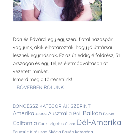
Dóri és Edvárd, egy egyszerű fiatal házaspár
vagyunk, akik elhatározták, hogy jó útitársai
lesznek egymásnak. Ez az út eddig 4 földrész, 51
országán és egy teljes életmódváltáson át
vezetett minket.
Ismerd meg a történetünk!
BŐVEBBEN RÓLUNK
BÖNGÉSSZ KATEGÓRIÁK SZERINT:
Balkán
Amerika
Ausztrália
Bali
Bolívia
Ausztria
Dél-Amerika
California
Cook szigetek
Cusco
Egyesült Királyság-Skócia
Egyéb kategória