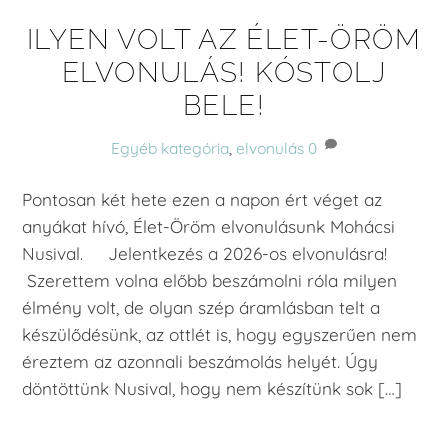
ILYEN VOLT AZ ÉLET-ÖRÖM
ELVONULÁS! KÓSTOLJ
BELE!
Egyéb kategória
,
elvonulás
0
Pontosan két hete ezen a napon ért véget az
anyákat hívó, Élet-Öröm elvonulásunk Mohácsi
Nusival. Jelentkezés a 2026-os elvonulásra!
Szerettem volna előbb beszámolni róla milyen
élmény volt, de olyan szép áramlásban telt a
készülődésünk, az ottlét is, hogy egyszerűen nem
éreztem az azonnali beszámolás helyét. Úgy
döntöttünk Nusival, hogy nem készítünk sok […]