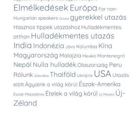
Elmélkedések
Európa
For non-
gyerekkel utazás
Hungarian speakers
Grúzia
Hasznos tippek utazáshoz
Hulladékmentes
Hulladékmentes utazás
otthon
India
Indonézia
Kína
Kolumbia
Jáva
Magyarország
Malajzia
Montenegró
Mexikó
Nepál
Nulla hulladék
Peru
Olaszország
USA
Thaiföld
Rólunk
Utazás
Ukrajna
Szlovákia
Észak-Amerika
Ágyaink a világ körül
előtt
Új-
Ételek a világ körül
Észak-Macedónia
Új-Mexikó
Zéland