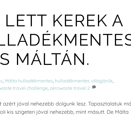
 LETT KEREK A
LLADÉKMENTE
S MÁLTÁN.
ás
,
Málta
hulladékmentes
,
hulladékmentes világjárók
,
waste travel challenge
,
zerowaste travel
2
t azért jóval nehezebb dolgunk lesz. Tapasztalatuk má
oli kis szigeten jóval nehezebb, mint másutt. De Málta