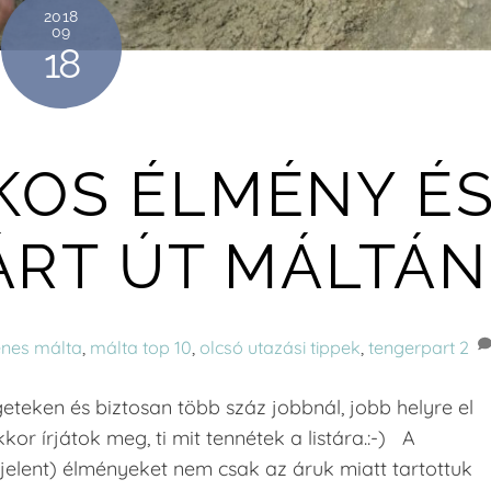
2018
09
18
ÁKOS ÉLMÉNY É
ÁRT ÚT MÁLTÁN
enes málta
,
málta top 10
,
olcsó utazási tippek
,
tengerpart
2
geteken és biztosan több száz jobbnál, jobb helyre el
kor írjátok meg, ti mit tennétek a listára.:-) A
 jelent) élményeket nem csak az áruk miatt tartottuk