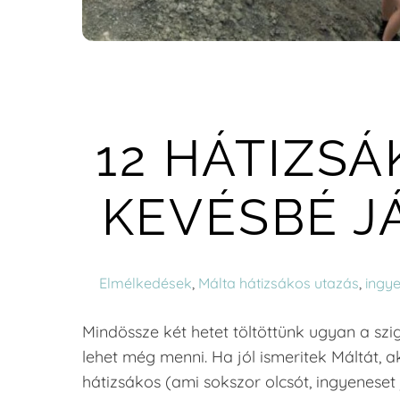
12 HÁTIZS
KEVÉSBÉ J
Elmélkedések
,
Málta
hátizsákos utazás
,
ingy
Mindössze két hetet töltöttünk ugyan a szi
lehet még menni. Ha jól ismeritek Máltát, ak
hátizsákos (ami sokszor olcsót, ingyeneset