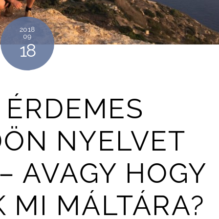
2018
09
18
T ÉRDEMES
ÖN NYELVET
 – AVAGY HOGY
 MI MÁLTÁRA