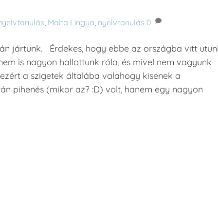
 nyelvtanulás
,
Malta Lingua
,
nyelvtanulás
0
án jártunk. Érdekes, hogy ebbe az országba vitt utu
 nem is nagyon hallottunk róla, és mivel nem vagyunk
ezért a szigetek általába valahogy kisenek a
tán pihenés (mikor az? :D) volt, hanem egy nagyon