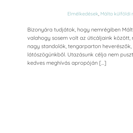
Elmélkedések
,
Málta
külföldi
Bizonyára tudjátok, hogy nemrégiben Mált
valahogy sosem volt az úticáljaink között,
nagy standolók, tengarparton heverészők, 
látószögünkből. Utazásunk célja nem pusz
kedves meghívás apropóján […]