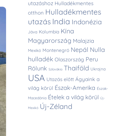
utazáshoz
Hulladékmentes
Hulladékmentes
otthon
India
utazás
Indonézia
Kína
Kolumbia
Jáva
Magyarország
Malajzia
Nepál
Nulla
Montenegró
Mexikó
hulladék
Peru
Olaszország
Thaiföld
Rólunk
Ukrajna
Szlovákia
USA
Ágyaink a
Utazás előtt
Észak-Amerika
világ körül
Észak-
Ételek a világ körül
Macedónia
Új-
Új-Zéland
Mexikó