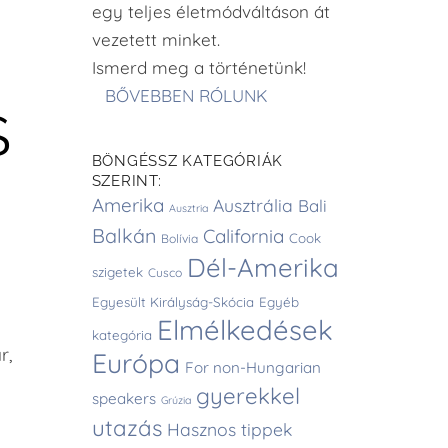
egy teljes életmódváltáson át
vezetett minket.
Ismerd meg a történetünk!
BŐVEBBEN RÓLUNK
S
BÖNGÉSSZ KATEGÓRIÁK
SZERINT:
Amerika
Ausztrália
Bali
Ausztria
Balkán
California
Cook
Bolívia
Dél-Amerika
szigetek
Cusco
Egyesült Királyság-Skócia
Egyéb
Elmélkedések
kategória
r,
Európa
For non-Hungarian
gyerekkel
speakers
Grúzia
utazás
Hasznos tippek