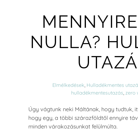
MENNYIRE
NULLA? HU
UTAZÁ
Elmélkedések
,
Hulladékmentes utaz
hulladékmentesutazás
,
zero 
Úgy vágtunk neki Máltának, hogy tudtuk, it
hogy egy, a többi szárazföldtől ennyire táv
minden várakozásunkat felülmúlta.