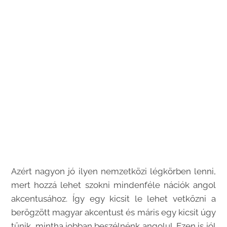
Azért nagyon jó ilyen nemzetközi légkörben lenni,
mert hozzá lehet szokni mindenféle nációk angol
akcentusához. Így egy kicsit le lehet vetkőzni a
berögzött magyar akcentust és máris egy kicsit úgy
tűnik, mintha jobban beszélnénk angolul. Ezen is jól