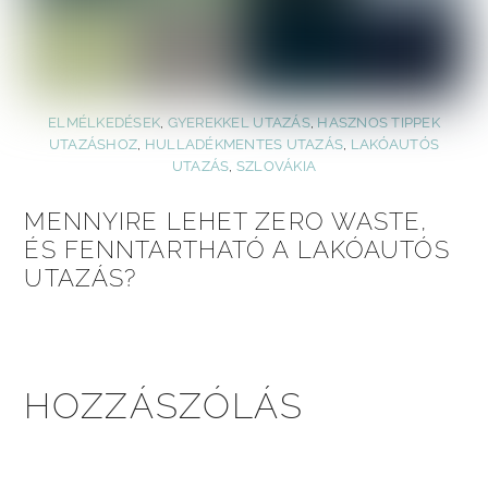
ELMÉLKEDÉSEK
,
GYEREKKEL UTAZÁS
,
HASZNOS TIPPEK
UTAZÁSHOZ
,
HULLADÉKMENTES UTAZÁS
,
LAKÓAUTÓS
UTAZÁS
,
SZLOVÁKIA
MENNYIRE LEHET ZERO WASTE,
ÉS FENNTARTHATÓ A LAKÓAUTÓS
UTAZÁS?
HOZZÁSZÓLÁS