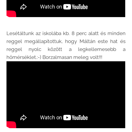
Lesétáltunk az iskolába kb. 8 perc alatt és minden
reggel megállapítottuk, hogy Máltán este hat és
reggel nyolc között a legkellemesebb a
hőmérséklet.:-) Borzalmasan meleg volt!!!