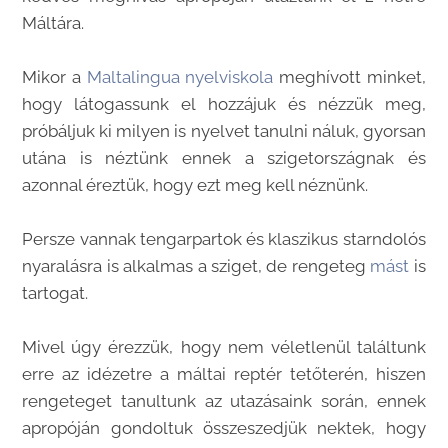
Máltára.
Mikor a
Maltal
ingua nyelviskola
meghívott minket,
hogy látogassunk el hozzájuk és nézzük meg,
próbáljuk ki milyen is nyelvet tanulni náluk, gyorsan
utána is néztünk ennek a szigetországnak és
azonnal éreztük, hogy ezt meg kell néznünk.
Persze vannak tengarpartok és klaszikus starndolós
nyaralásra is alkalmas a sziget, de rengeteg
mást
is
tartogat.
Mivel úgy érezzük, hogy nem véletlenül találtunk
erre az idézetre a máltai reptér tetőterén, hiszen
rengeteget tanultunk az utazásaink során, ennek
apropóján gondoltuk összeszedjük nektek, hogy