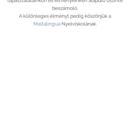
tapasztalatainkon és élményeinken alapuló őszinte
beszámoló.
A különleges élményt pedig köszönjük a
Maltalingua
Nyelviskolának.