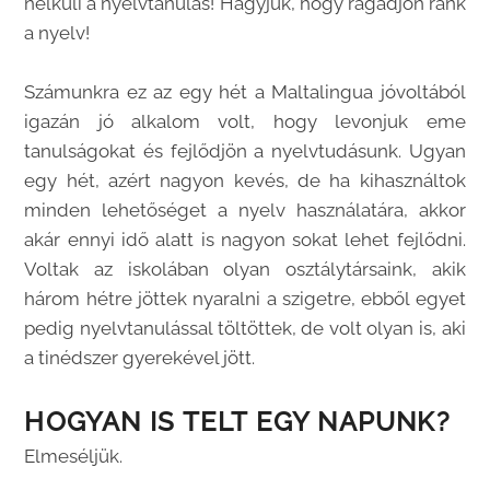
nélküli a nyelvtanulás! Hagyjuk, hogy ragadjon ránk
a nyelv!
Számunkra ez az egy hét a Maltalingua jóvoltából
igazán jó alkalom volt, hogy levonjuk eme
tanulságokat és fejlődjön a nyelvtudásunk. Ugyan
egy hét, azért nagyon kevés, de ha kihasználtok
minden lehetőséget a nyelv használatára, akkor
akár ennyi idő alatt is nagyon sokat lehet fejlődni.
Voltak az iskolában olyan osztálytársaink, akik
három hétre jöttek nyaralni a szigetre, ebből egyet
pedig nyelvtanulással töltöttek, de volt olyan is, aki
a tinédszer gyerekével jött.
HOGYAN IS TELT EGY NAPUNK?
Elmeséljük.