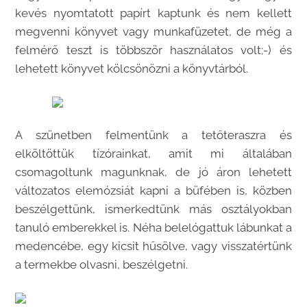
kevés nyomtatott papírt kaptunk és nem kellett
megvenni könyvet vagy munkafüzetet, de még a
felmérő teszt is többször használatos volt;-) és
lehetett könyvet kölcsönözni a könyvtárból.
A szünetben felmentünk a tetőteraszra és
elköltöttük tízórainkat, amit mi általában
csomagoltunk magunknak, de jó áron lehetett
változatos elemózsiát kapni a büfében is, közben
beszélgettünk, ismerkedtünk más osztályokban
tanuló emberekkel is. Néha belelógattuk lábunkat a
medencébe, egy kicsit hűsölve, vagy visszatértünk
a termekbe olvasni, beszélgetni.