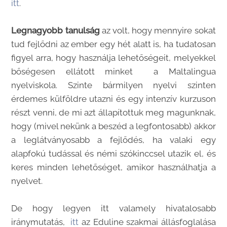
itt
.
Legnagyobb tanulság
az volt, hogy mennyire sokat
tud fejlődni az ember egy hét alatt is, ha tudatosan
figyel arra, hogy használja lehetőségeit, melyekkel
bőségesen ellátott minket a Maltalingua
nyelviskola. Szinte bármilyen nyelvi szinten
érdemes külföldre utazni és egy intenzív kurzuson
részt venni, de mi azt állapítottuk meg magunknak,
hogy (mivel nekünk a beszéd a legfontosabb) akkor
a leglátványosabb a fejlődés, ha valaki egy
alapfokú tudással és némi szókinccsel utazik el, és
keres minden lehetőséget, amikor használhatja a
nyelvet.
De hogy legyen itt valamely hivatalosabb
iránymutatás,
itt
az Eduline szakmai állásfoglalása