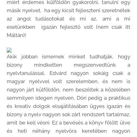
miért érdemes külföldön gyakorolni, tanulni egy
másik nyelvet, ha egy kicsit fejleszteni szeretnétek
az angol tudásotokat és mi az, ami a mi
esetünkben igazán fejlesztő volt (nem csak itt
Máltán)!
Akik jobban ismernek minket tudhatják, hogy
bizony mindketten megszenvedtünk a
nyelvtanulással, Edvárd nagyon sokáig csak a
magyar nyelvvel volt szerelemben, és nem is
nagyon járt külföldön, nem beszéltek a közelében
semmilyen idegen nyelven, Dóri pedig a praktikus
és kreatív dolgok elsajátításában ügyes igazán és
bizony a nyelv nagyon sok zárt rendszert tartalmaz,
amit be kell vésni. Ez a bevésés a könyv fölött ülve
és heti néhány nyelvóra keretében nagyon