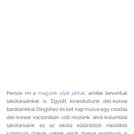
Persze mi a
magunk útját jártuk
, amibe bevontuk
lakótársainkat is. Együtt kirándultunk dél-koreai
barátainkkal Dinglihez és két nap múlva egy csodás
dél-koreai vacsorában volt részünk, ahol kolumbiai
lakótársaink és az iskola különböző nációiból
származó diákok vettek részt. Illetve meghívás is