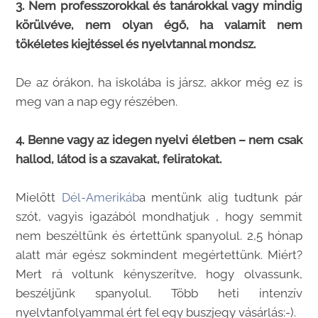
3. Nem professzorokkal és tanárokkal vagy mindig
körülvéve, nem olyan égő, ha valamit nem
tökéletes kiejtéssel és nyelvtannal mondsz.
De az órákon, ha iskolába is jársz, akkor még ez is
meg van a nap egy részében.
4. Benne vagy az idegen nyelvi életben – nem csak
hallod, látod is a szavakat, feliratokat.
Mielőtt
Dél-Amerikáb
a mentünk alig tudtunk pár
szót, vagyis igazából mondhatjuk , hogy semmit
nem beszéltünk és értettünk spanyolul. 2,5 hónap
alatt már egész sokmindent megértettünk. Miért?
Mert rá voltunk kényszerítve, hogy olvassunk,
beszéljünk spanyolul. Több heti intenzív
nyelvtanfolyammal ért fel egy buszjegy vásárlás:-).