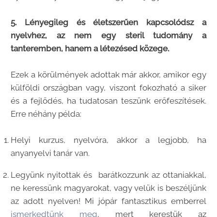
5. Lényegileg és életszerűen kapcsolódsz a
nyelvhez, az nem egy steril tudomány a
tanteremben, hanem a létezésed közege.
Ezek a körülmények adottak már akkor, amikor egy
külföldi országban vagy, viszont fokozható a siker
és a fejlődés, ha tudatosan teszünk erőfeszítések.
Erre néhány példa:
Helyi kurzus, nyelvóra, akkor a legjobb, ha
anyanyelvi tanár van.
Legyünk nyitottak és barátkozzunk az ottaniakkal,
ne keressünk magyarokat, vagy velük is beszéljünk
az adott nyelven! Mi jópár fantasztikus emberrel
ismerkedtünk meg
, mert kerestük az