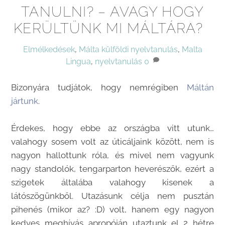
TANULNI? – AVAGY HOGY
KERÜLTÜNK MI MÁLTÁRA?
Elmélkedések
,
Málta
külföldi nyelvtanulás
,
Malta
Lingua
,
nyelvtanulás
0
Bizonyára tudjátok, hogy nemrégiben
Máltán
jártunk
.
Érdekes, hogy ebbe az országba vitt utunk…
valahogy sosem volt az úticáljaink között, nem is
nagyon hallottunk róla, és mivel nem vagyunk
nagy standolók, tengarparton heverészők, ezért a
szigetek általába valahogy kisenek a
látószögünkből. Utazásunk célja nem pusztán
pihenés (mikor az? :D) volt, hanem egy nagyon
kedves meghívás apropóján utaztunk el 2 hétre