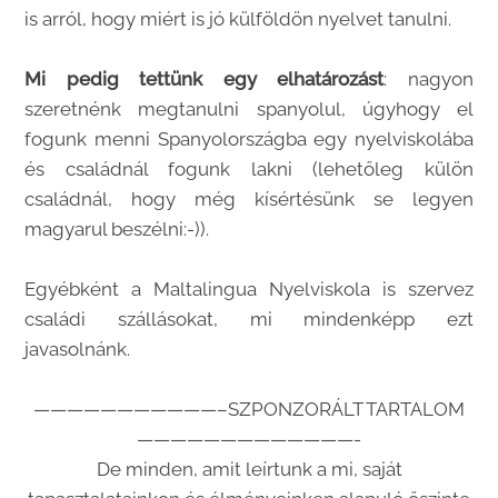
is arról, hogy miért is jó külföldön nyelvet tanulni.
Mi pedig tettünk egy elhatározást
: nagyon
szeretnénk megtanulni spanyolul, úgyhogy el
fogunk menni Spanyolországba egy nyelviskolába
és családnál fogunk lakni (lehetőleg külön
családnál, hogy még kísértésünk se legyen
magyarul beszélni:-)).
Egyébként a Maltalingua Nyelviskola is szervez
családi szállásokat, mi mindenképp ezt
javasolnánk.
———————————–SZPONZORÁLT TARTALOM
—————————————-
De minden, amit leírtunk a mi, saját