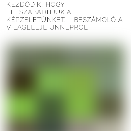
KEZDŐDIK, HOGY
FELSZABADÍTJUK A
KÉPZELETÜNKET. – BESZÁMOLÓ A
VILÁGELEJE ÜNNEPRŐL