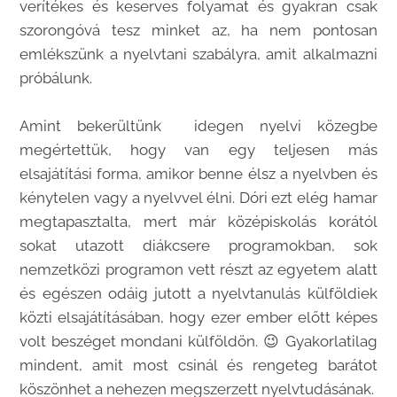
verítékes és keserves folyamat és gyakran csak
szorongóvá tesz minket az, ha nem pontosan
emlékszünk a nyelvtani szabályra, amit alkalmazni
próbálunk.
Amint bekerültünk idegen nyelvi közegbe
megértettük, hogy van egy teljesen más
elsajátítási forma, amikor benne élsz a nyelvben és
kénytelen vagy a nyelvvel élni. Dóri ezt elég hamar
megtapasztalta, mert már középiskolás korától
sokat utazott diákcsere programokban, sok
nemzetközi programon vett részt az egyetem alatt
és egészen odáig jutott a nyelvtanulás külföldiek
közti elsajátításában, hogy ezer ember előtt képes
volt beszéget mondani külföldön. 😉 Gyakorlatilag
mindent, amit most csinál és rengeteg barátot
köszönhet a nehezen megszerzett nyelvtudásának.