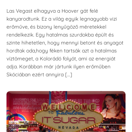
Las Vegast elhagyva a Hoover gát felé
kanyarodtunk. Ez a világ egyik legnagyobb vizi
erőműve, és bizony lenyűgöző méretekkel
rendelkezik. Egy hatalmas szurdokba épült és
szinte hihetetlen, hogy mennyi betont és anyagot
hordtak oda,hogy féken tartsák azt a hatalmas
víztömeget, a Kolorádó folyót, ami az energiát
adja. Korábban már jártunk ilyen erőműben
Skóciában ezért annyira […]