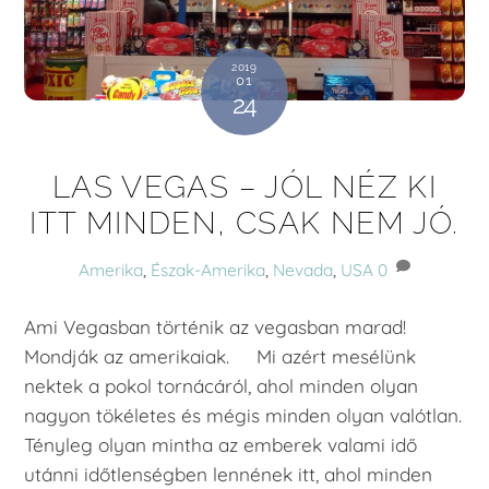
2019
01
24
LAS VEGAS – JÓL NÉZ KI
ITT MINDEN, CSAK NEM JÓ.
Amerika
,
Észak-Amerika
,
Nevada
,
USA
0
Ami Vegasban történik az vegasban marad!
Mondják az amerikaiak. Mi azért mesélünk
nektek a pokol tornácáról, ahol minden olyan
nagyon tökéletes és mégis minden olyan valótlan.
Tényleg olyan mintha az emberek valami idő
utánni időtlenségben lennének itt, ahol minden