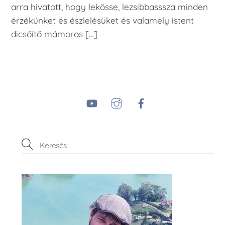
arra hivatott, hogy lekösse, lezsibbasssza minden
érzékünket és észlelésüket és valamely istent
dicsőítő mámoros […]
YouTube
Instagram
Facebook