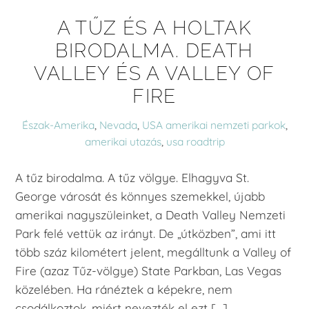
A TŰZ ÉS A HOLTAK
BIRODALMA. DEATH
VALLEY ÉS A VALLEY OF
FIRE
Észak-Amerika
,
Nevada
,
USA
amerikai nemzeti parkok
,
amerikai utazás
,
usa roadtrip
A tűz birodalma. A tűz völgye. Elhagyva St.
George városát és könnyes szemekkel, újabb
amerikai nagyszüleinket, a Death Valley Nemzeti
Park felé vettük az irányt. De „útközben”, ami itt
több száz kilométert jelent, megálltunk a Valley of
Fire (azaz Tűz-völgye) State Parkban, Las Vegas
közelében. Ha ránéztek a képekre, nem
csodálkoztok, miért nevezték el ezt […]