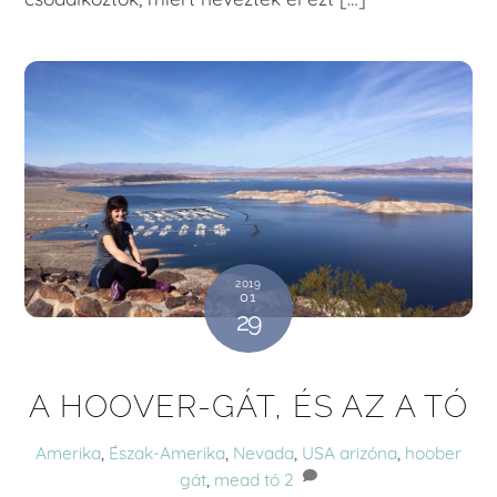
2019
01
29
A HOOVER-GÁT, ÉS AZ A TÓ
Amerika
,
Észak-Amerika
,
Nevada
,
USA
arizóna
,
hoober
gát
,
mead tó
2