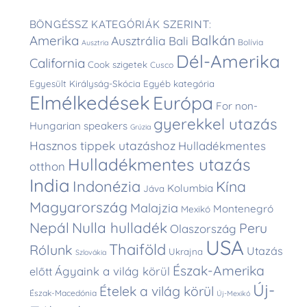
BÖNGÉSSZ KATEGÓRIÁK SZERINT:
Balkán
Amerika
Ausztrália
Bali
Bolívia
Ausztria
Dél-Amerika
California
Cook szigetek
Cusco
Egyesült Királyság-Skócia
Egyéb kategória
Elmélkedések
Európa
For non-
gyerekkel utazás
Hungarian speakers
Grúzia
Hasznos tippek utazáshoz
Hulladékmentes
Hulladékmentes utazás
otthon
India
Indonézia
Kína
Kolumbia
Jáva
Magyarország
Malajzia
Montenegró
Mexikó
Nepál
Nulla hulladék
Peru
Olaszország
USA
Thaiföld
Rólunk
Utazás
Ukrajna
Szlovákia
Észak-Amerika
Ágyaink a világ körül
előtt
Új-
Ételek a világ körül
Észak-Macedónia
Új-Mexikó