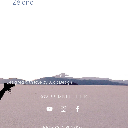
Zéland
Back
©
Talpalatnyi történetek
2019 |
Adatkezelési tájékoztató
To
Designed with love by
Judit Design
Top
KÖVESS MINKET ITT IS:
YouTube
Instagram
Facebook
KERESS A BLOGON: