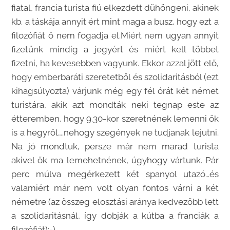
fiatal, francia turista fiú elkezdett dühöngeni, akinek
kb. a táskája annyit ért mint maga a busz, hogy ezt a
filozófiát ő nem fogadja el.Miért nem ugyan annyit
fizetünk mindig a jegyért és miért kell többet
fizetni, ha kevesebben vagyunk. Ekkor azzal jött elő,
hogy emberbaráti szeretetből és szolidaritásból (ezt
kihagsúlyozta) várjunk még egy fél órát két német
turistára, akik azt mondták neki tegnap este az
étteremben, hogy 9.30-kor szeretnének lemenni ők
is a hegyről….nehogy szegények ne tudjanak lejutni.
Na jó mondtuk, persze már nem marad turista
akivel ők ma lemehetnének, úgyhogy vártunk. Pár
perc múlva megérkezett két spanyol utazó…és
valamiért már nem volt olyan fontos várni a két
németre (az összeg elosztási aránya kedvezőbb lett
a szolidaritásnál, így dobják a kútba a franciák a
filozófiát):-)