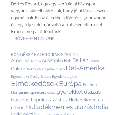
Dóri és Edvárd, egy egyszerű fiatal házaspár
vagyunk, akik elhatározták, hogy jó útitársai lesznek
egymásnak. Ez az út eddig 4 földrész, 51 országán
és egy teljes életmódváltáson át vezetett minket.
Ismerd meg a történetünk!
BŐVEBBEN RÓLUNK
BÖNGÉSSZ KATEGÓRIÁK SZERINT:
Balkán
Amerika
Ausztrália
Bali
Bolívia
Ausztria
Dél-Amerika
California
Cook szigetek
Cusco
Egyesült Királyság-Skócia
Egyéb kategória
Elmélkedések
Európa
For non-
gyerekkel utazás
Hungarian speakers
Grúzia
Hasznos tippek utazáshoz
Hulladékmentes
India
Hulladékmentes utazás
otthon
Indonézia
Kína