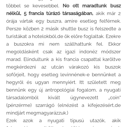
többel se kevesebbel.
No ott maradtunk busz
nélkül, 5 francia túrázó társaságában,
akik már 2
órája vártak egy buszra, amire esetleg felférnek.
Persze közben 2 másik shuttle busz is felszedte a
turistákat a hotelokból,de ők előre foglaltak. Ezekre
a buszokra mi nem szállhattunk fel. Ekkor
megoldásként csak az igazi indonéz módszer
marad. Elindultunk a kis francia csapattal karöltve
megkérdezni az utcán várakozó kis buszok
sofőrjeit, hogy esetleg levinnének-e bennünket a
hegyről és ugyan mennyiért. Itt született meg
bennünk egy új antropológiai fogalom, a nyugati
társadalomból kivált úgynevezett „coin”
(pénzérme) szarrágó (elnézést a kifejezésért,de
mindjárt megmagyarázzuk.)
Ezek azok a nyugati típusú utazók, akik