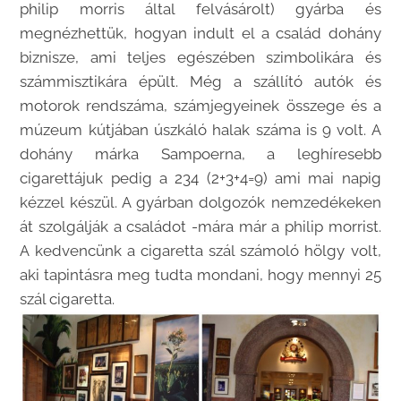
philip morris által felvásárolt) gyárba és
megnézhettük, hogyan indult el a család dohány
biznisze, ami teljes egészében szimbolikára és
számmisztikára épült. Még a szállító autók és
motorok rendszáma, számjegyeinek összege és a
múzeum kútjában úszkáló halak száma is 9 volt. A
dohány márka Sampoerna, a leghíresebb
cigarettájuk pedig a 234 (2+3+4=9) ami mai napig
kézzel készül. A gyárban dolgozók nemzedékeken
át szolgálják a családot -mára már a philip morrist.
A kedvencünk a cigaretta szál számoló hölgy volt,
aki tapintásra meg tudta mondani, hogy mennyi 25
szál cigaretta.