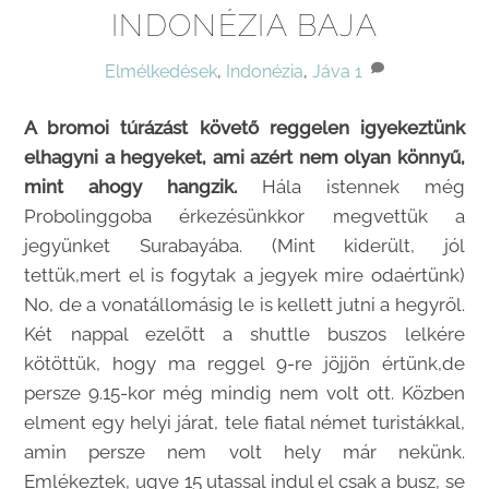
INDONÉZIA BAJA
Elmélkedések
,
Indonézia
,
Jáva
1
A bromoi túrázást követő reggelen igyekeztünk
elhagyni a hegyeket, ami azért nem olyan könnyű,
mint ahogy hangzik.
Hála istennek még
Probolinggoba érkezésünkkor megvettük a
jegyünket Surabayába. (Mint kiderült, jól
tettük,mert el is fogytak a jegyek mire odaértünk)
No, de a vonatállomásig le is kellett jutni a hegyről.
Két nappal ezelőtt a shuttle buszos lelkére
kötöttük, hogy ma reggel 9-re jöjjön értünk,de
persze 9.15-kor még mindig nem volt ott. Közben
elment egy helyi járat, tele fiatal német turistákkal,
amin persze nem volt hely már nekünk.
Emlékeztek, ugye 15 utassal indul el csak a busz, se