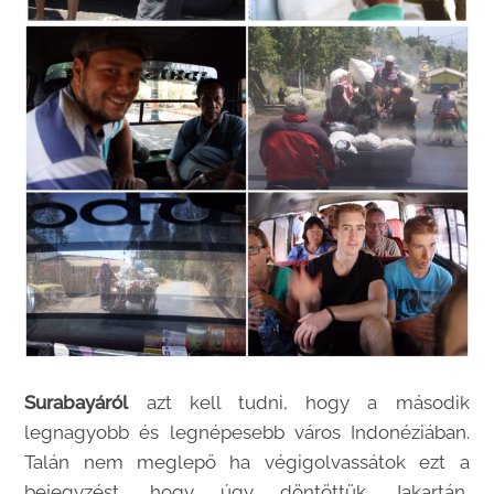
Surabayáról
azt kell tudni, hogy a második
legnagyobb és legnépesebb város Indonéziában.
Talán nem meglepő ha végigolvassátok ezt a
bejegyzést, hogy úgy döntöttük Jakartán,