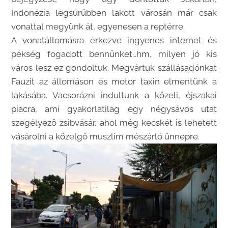
Indonézia legsűrűbben lakott városán már csak
vonattal megyünk át, egyenesen a reptérre.
A vonatállomásra érkezve ingyenes internet és
pékség fogadott bennünket…hm, milyen jó kis
város lesz ez gondoltuk. Megvártuk szállásadónkat
Fauzit az állomáson és motor taxin elmentünk a
lakásába. Vacsorázni indultunk a közeli, éjszakai
piacra, ami gyakorlatilag egy négysávos utat
szegélyező zsibvásár, ahol még kecskét is lehetett
vásárolni a közelgő muszlim mészárló ünnepre.