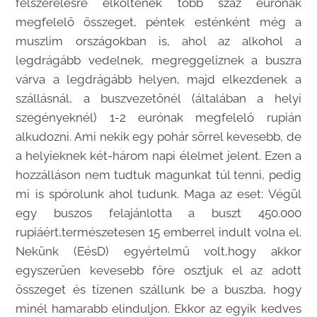
felszerelésre elköltenek több száz eurónak
megfelelő összeget, péntek esténként még a
muszlim országokban is, ahol az alkohol a
legdrágább vedelnek, megreggeliznek a buszra
várva a legdrágább helyen, majd elkezdenek a
szállásnál, a buszvezetőnél (általában a helyi
szegényeknél) 1-2 eurónak megfelelő rupián
alkudozni. Ami nekik egy pohár sörrel kevesebb, de
a helyieknek két-három napi élelmet jelent. Ezen a
hozzálláson nem tudtuk magunkat túl tenni, pedig
mi is spórolunk ahol tudunk. Maga az eset: Végül
egy buszos felajánlotta a buszt 450.000
rupiáért,természetesen 15 emberrel indult volna el.
Nekünk (EésD) egyértelmű volt,hogy akkor
egyszerűen kevesebb főre osztjuk el az adott
összeget és tízenen szállunk be a buszba, hogy
minél hamarabb elinduljon. Ekkor az egyik kedves