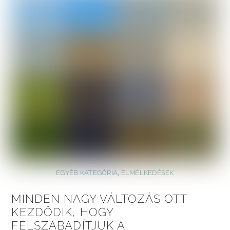
EGYÉB KATEGÓRIA
,
ELMÉLKEDÉSEK
MINDEN NAGY VÁLTOZÁS OTT
KEZDŐDIK, HOGY
FELSZABADÍTJUK A