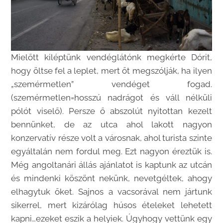
Mielőtt kiléptünk vendéglátónk megkérte Dórit,
hogy öltse fel a leplet, mert őt megszólják, ha ilyen
„szemérmetlen” vendéget fogad.
(szemérmetlen=hosszú nadrágot és váll nélküli
pólót viselő). Persze ő abszolút nyitottan kezelt
bennünket, de az utca ahol lakott nagyon
konzervatív része volt a városnak, ahol turista szinte
egyáltalán nem fordul meg. Ezt nagyon éreztük is.
Még angoltanári állás ajánlatot is kaptunk az utcán
és mindenki köszönt nekünk, nevetgéltek, ahogy
elhagytuk őket. Sajnos a vacsorával nem jártunk
sikerrel, mert kizárólag húsos ételeket lehetett
kapni…ezeket eszik a helyiek. Úgyhogy vettünk egy