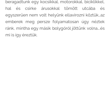
beragadtunk egy kocsikkal, motorokkal, biciklikkel,
hal és csirke árusokkal tömött utcába és
egyszerűen nem volt helyünk ellavírozni köztük…az
emberek meg persze folyamatosan úgy néztek
ránk, mintha egy másik bolygóról jöttünk volna….és
mi is így éreztük.