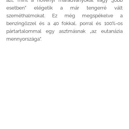
azt, mint a növényi maradványokat vagy „jobb
esetben” elégetik a már tengerré vált
szeméthalmokat. Ez még megspékelve a
benzingőzzel és a 40 fokkal, porral és 100%-os
pártartalommal egy asztmásnak „az eutanázia
mennyországa”.