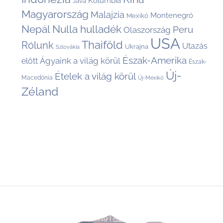
Kolumbia
Jáva
Magyarország
Malajzia
Montenegró
Mexikó
Nepál
Nulla hulladék
Peru
Olaszország
USA
Thaiföld
Rólunk
Utazás
Ukrajna
Szlovákia
Észak-Amerika
Ágyaink a világ körül
előtt
Észak-
Új-
Ételek a világ körül
Macedónia
Új-Mexikó
Zéland
Back
©
Talpalatnyi történetek
2019 |
Adatkezelési tájékoztató