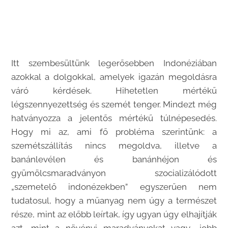
Itt szembesültünk legerősebben Indonéziában
azokkal a dolgokkal, amelyek igazán megoldásra
váró kérdések. Hihetetlen mértékű
légszennyezettség és szemét tenger. Mindezt még
hatványozza a jelentős mértékű túlnépesedés.
Hogy mi az, ami fő probléma szerintünk: a
szemétszállítás nincs megoldva, illetve a
banánlevélen és banánhéjon és
gyümölcsmaradványon szocializálódott
„szemetelő indonézekben” egyszerűen nem
tudatosul, hogy a műanyag nem úgy a természet
része, mint az előbb leírtak, így ugyan úgy elhajítják