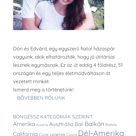
Dóri és Edvárd, egy egyszerű fiatal házaspár
vagyunk, akik elhatározták, hogy jó útitársai
lesznek egymásnak. Ez az út eddig 4 földrész, 51
országán és egy teljes életmódváltáson át
vezetett minket.
Ismerd meg a történetünk!
BŐVEBBEN RÓLUNK
BÖNGÉSSZ KATEGÓRIÁK SZERINT:
Balkán
Amerika
Ausztrália
Bali
Bolívia
Ausztria
Dél-Amerika
California
Cook szigetek
Cusco