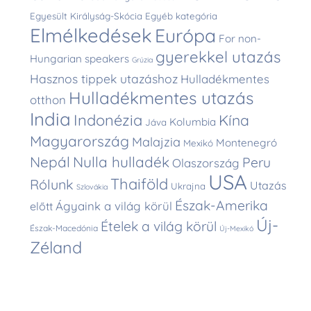
Egyesült Királyság-Skócia
Egyéb kategória
Elmélkedések
Európa
For non-
gyerekkel utazás
Hungarian speakers
Grúzia
Hasznos tippek utazáshoz
Hulladékmentes
Hulladékmentes utazás
otthon
India
Indonézia
Kína
Kolumbia
Jáva
Magyarország
Malajzia
Montenegró
Mexikó
Nepál
Nulla hulladék
Peru
Olaszország
USA
Thaiföld
Rólunk
Utazás
Ukrajna
Szlovákia
Észak-Amerika
Ágyaink a világ körül
előtt
Új-
Ételek a világ körül
Észak-Macedónia
Új-Mexikó
Zéland