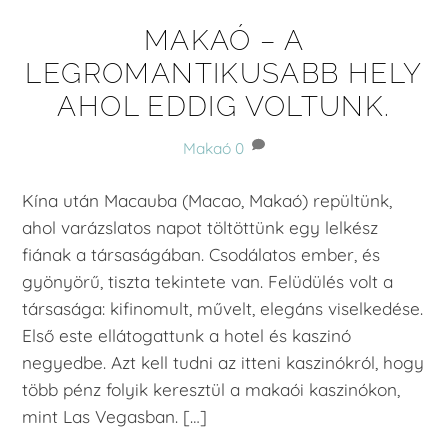
MAKAÓ – A
LEGROMANTIKUSABB HELY
AHOL EDDIG VOLTUNK.
Makaó
0
Kína után Macauba (Macao, Makaó) repültünk,
ahol varázslatos napot töltöttünk egy lelkész
fiának a társaságában. Csodálatos ember, és
gyönyörű, tiszta tekintete van. Felüdülés volt a
társasága: kifinomult, művelt, elegáns viselkedése.
Első este ellátogattunk a hotel és kaszinó
negyedbe. Azt kell tudni az itteni kaszinókról, hogy
több pénz folyik keresztül a makaói kaszinókon,
mint Las Vegasban. […]