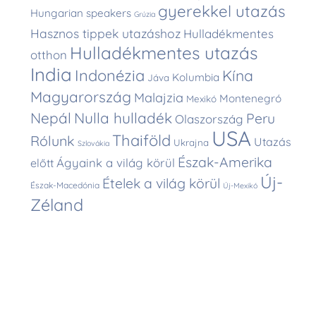
gyerekkel utazás
Hungarian speakers
Grúzia
Hasznos tippek utazáshoz
Hulladékmentes
Hulladékmentes utazás
otthon
India
Indonézia
Kína
Kolumbia
Jáva
Magyarország
Malajzia
Montenegró
Mexikó
Nepál
Nulla hulladék
Peru
Olaszország
USA
Thaiföld
Rólunk
Utazás
Ukrajna
Szlovákia
Észak-Amerika
Ágyaink a világ körül
előtt
Új-
Ételek a világ körül
Észak-Macedónia
Új-Mexikó
Zéland