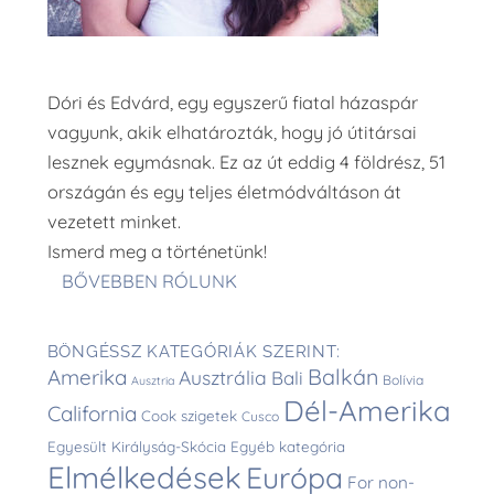
Dóri és Edvárd, egy egyszerű fiatal házaspár
vagyunk, akik elhatározták, hogy jó útitársai
lesznek egymásnak. Ez az út eddig 4 földrész, 51
országán és egy teljes életmódváltáson át
vezetett minket.
Ismerd meg a történetünk!
BŐVEBBEN RÓLUNK
BÖNGÉSSZ KATEGÓRIÁK SZERINT:
Balkán
Amerika
Ausztrália
Bali
Bolívia
Ausztria
Dél-Amerika
California
Cook szigetek
Cusco
Egyesült Királyság-Skócia
Egyéb kategória
Elmélkedések
Európa
For non-