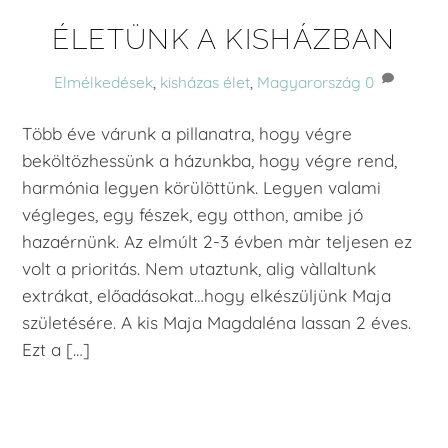
ÉLETÜNK A KISHÁZBAN
Elmélkedések
,
kisházas élet
,
Magyarország
0
Több éve várunk a pillanatra, hogy végre
beköltözhessünk a házunkba, hogy végre rend,
harmónia legyen körülöttünk. Legyen valami
végleges, egy fészek, egy otthon, amibe jó
hazaérnünk. Az elmúlt 2-3 évben màr teljesen ez
volt a prioritás. Nem utaztunk, alig vàllaltunk
extrákat, előadásokat…hogy elkészüljünk Maja
születésére. A kis Maja Magdaléna lassan 2 éves.
Ezt a […]