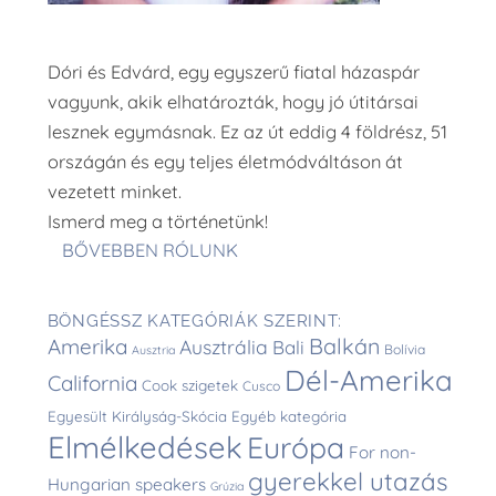
Dóri és Edvárd, egy egyszerű fiatal házaspár
vagyunk, akik elhatározták, hogy jó útitársai
lesznek egymásnak. Ez az út eddig 4 földrész, 51
országán és egy teljes életmódváltáson át
vezetett minket.
Ismerd meg a történetünk!
BŐVEBBEN RÓLUNK
BÖNGÉSSZ KATEGÓRIÁK SZERINT:
Balkán
Amerika
Ausztrália
Bali
Bolívia
Ausztria
Dél-Amerika
California
Cook szigetek
Cusco
Egyesült Királyság-Skócia
Egyéb kategória
Elmélkedések
Európa
For non-
gyerekkel utazás
Hungarian speakers
Grúzia