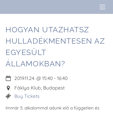
Skip
Me
to
content
HOGYAN UTAZHATSZ
HULLADÉKMENTESEN AZ
EGYESÜLT
ÁLLAMOKBAN?
2019.11.24.
@
15:40
-
16:40
Fáklya Klub, Budapest
Buy Tickets
Immár 5. alkalommal adunk elő a független és