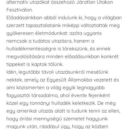
alternatív utazókat összehozó Járatlan Utakon
Fesztiválon.
Előadásainkban abból indulunk ki, hogy a világban
szerzett tapasztalataink miképp változtatták meg
gyökeresen életmódunkat: azóta ugyanis
nemcsak a tudatos utazásra, hanem a
hulladékmentességre is törekszünk, és ennek
megvalósítására minden előadásunkban konkrét
tippeket is kaptok tőlünk.
Idén, legutóbbi távoli utazásunkról mesélünk
nektek, amely az Egyesült Államokba vezetett és
ami közismerten a világ egyik legnagyobb
fogyasztói társadalma, ahol évente fejenként
közel egy tonnányi hulladék keletkezik. De még
egy amerikai utazás alatt is tudunk tenni az ellen,
hogy óriási mennyiségű szemetet hagyjunk
magunk után, ráadásul úgy, hogy az közben