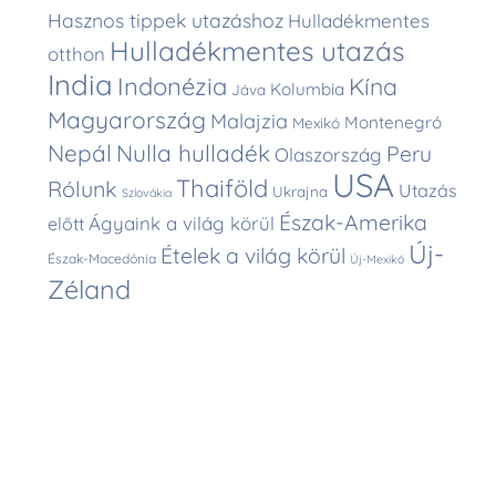
Hasznos tippek utazáshoz
Hulladékmentes
Hulladékmentes utazás
otthon
India
Indonézia
Kína
Kolumbia
Jáva
Magyarország
Malajzia
Montenegró
Mexikó
Nepál
Nulla hulladék
Peru
Olaszország
USA
Thaiföld
Rólunk
Utazás
Ukrajna
Szlovákia
Észak-Amerika
Ágyaink a világ körül
előtt
Új-
Ételek a világ körül
Észak-Macedónia
Új-Mexikó
Zéland