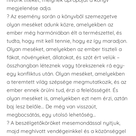
megjelenése adja.
? Az esemény során a könyvből szemezgetve
olyan meséket adunk közre, amelyekben az
ember még harmóniában élt a természettel, és
tudta, hogy mit kell tennie, hogy ez így maradjon.
Olyan meséket, amelyekben az ember tiszteli a
fákat, növényeket, állatokat, és szót ért velük –
összhangban léteznek vagy törekszenek rá egy-
egy konfliktus után. Olyan meséket, amelyekben
a teremtett világ szépsége megmutatkozik, és az
ember ennek örülni tud, érzi a felelősségét. És
olyan meséket is, amelyekben ezt nem érzi, aztán
baj lesz belőle… De még van visszaút,
megbocsátás, egy utolsó lehetőség…
? A beszélgetőköröket mesemondással nyitjuk,
majd meghívott vendégeinkkel és a közönséggel