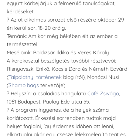
együtt körbejárjuk a felmerülő tanulságokat,
kérdéseket.
? Az öt alkalmas sorozat első részére október 29-
én kerül sor, 18-20 óráig.
Témánk: Amikor még békében élt az ember a
természettel
Mesélőink: Boldizsár Ildikó és Veres Károly
A kerekasztal beszélgetés további résztvevői:
Risnyovszki Enikő, Kocsis Dóra és Németh Edvárd
(
Talpalatnyi történetek
blog írói), Mohácsi Nusi
(
Shamo bags
tervezője)
? Helyszín: a családias hangulatú
Café Zsivágó
,
1061 Budapest, Paulay Ede utca 55.
? A program ingyenes, de a helyek száma
korlátozott. Érkezési sorrendben tudtok majd
helyet foglalni, így érdemes időben ott lenni,
elkortyolni akár egy csésze lélekmelegítő teát és