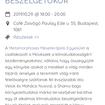
BESZÉLGETŐKÖR
2019.10.29.
@
18:00
-
20:00
Café Zsivágó Paulay Ede u. 55, Budapest,
1061
Részletek >>
A
Metamorphoses Meseterápiás Egyesület
is
csatlakozott a Művészek a klímatudatosságért
kezdeményezéshez, vállalva, hogy összegyűjtik
egy könyvbe azokat a meséket a világ minden
tájáról, amelyek a teremtett világ iránti
felelősségre szólítanak fel évszázadok óta.
Velük és Mohácsi Nusival, a Shamo bags
környezettudatos márka tervezőjével karöltve
egy öt alkalmas klímatudatos beszélgetőkörre
hívunk titeket, melynek apropóját a könyv