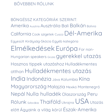
BŐVEBBEN RÓLUNK
BÖNGÉSSZ KATEGÓRIÁK SZERINT:
Balkán
Amerika
Ausztrália
Bali
Bolívia
Ausztria
Dél-Amerika
California
Cook szigetek
Cusco
Egyesült Királyság-Skócia
Egyéb kategória
Elmélkedések
Európa
For non-
gyerekkel utazás
Hungarian speakers
Grúzia
Hasznos tippek utazáshoz
Hulladékmentes
Hulladékmentes utazás
otthon
India
Indonézia
Kína
Kolumbia
Jáva
Magyarország
Malajzia
Montenegró
Mexikó
Nepál
Nulla hulladék
Peru
Olaszország
USA
Thaiföld
Rólunk
Utazás
Ukrajna
Szlovákia
Észak-Amerika
Ágyaink a világ körül
előtt