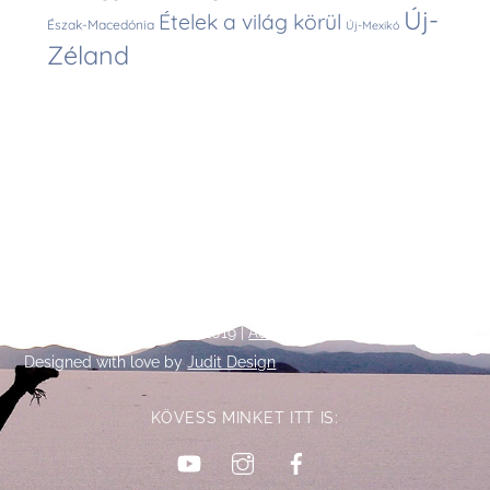
Új-
Ételek a világ körül
Észak-Macedónia
Új-Mexikó
Zéland
Back
©
Talpalatnyi történetek
2019 |
Adatkezelési tájékoztató
To
Designed with love by
Judit Design
Top
KÖVESS MINKET ITT IS:
YouTube
Instagram
Facebook