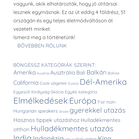
vagyunk, akik elhatározták, hogy jó útitársai
lesznek egymásnak. Ez az út eddig 4 földrész, 51
országán és egy teljes életmódváltáson át
vezetett minket.
Ismerd meg a történetünk!
BŐVEBBEN RÓLUNK
BÖNGÉSSZ KATEGÓRIÁK SZERINT:
Balkán
Amerika
Ausztrália
Bali
Bolívia
Ausztria
Dél-Amerika
California
Cook szigetek
Cusco
Egyesült Királyság-Skócia
Egyéb kategória
Elmélkedések
Európa
For non-
gyerekkel utazás
Hungarian speakers
Grúzia
Hasznos tippek utazáshoz
Hulladékmentes
Hulladékmentes utazás
otthon
India
Indonézia
Kína