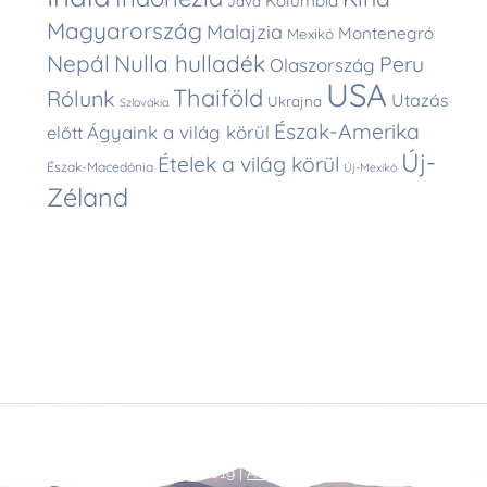
Kolumbia
Jáva
Magyarország
Malajzia
Montenegró
Mexikó
Nepál
Nulla hulladék
Peru
Olaszország
USA
Thaiföld
Rólunk
Utazás
Ukrajna
Szlovákia
Észak-Amerika
Ágyaink a világ körül
előtt
Új-
Ételek a világ körül
Észak-Macedónia
Új-Mexikó
Zéland
Back
©
Talpalatnyi történetek
2019 |
Adatkezelési tájékoztató