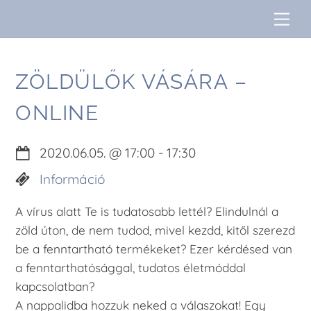
Skip
Me
to
content
ZÖLDÜLŐK VÁSÁRA –
ONLINE
2020.06.05.
@
17:00
-
17:30
Információ
A vírus alatt Te is tudatosabb lettél? Elindulnál a
zöld úton, de nem tudod, mivel kezdd, kitől szerezd
be a fenntartható termékeket? Ezer kérdésed van
a fenntarthatósággal, tudatos életmóddal
kapcsolatban?
A nappalidba hozzuk neked a válaszokat! Egy