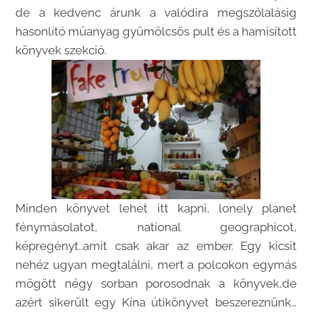
de a kedvenc árunk a valódira megszólalásig
hasonlító műanyag gyümölcsös pult és a hamisított
könyvek szekció.
Minden könyvet lehet itt kapni, lonely planet
fénymásolatot, national geographicot,
képregényt..amit csak akar az ember. Egy kicsit
nehéz ugyan megtalálni, mert a polcokon egymás
mögött négy sorban porosodnak a könyvek,de
azért sikerült egy Kína útikönyvet beszereznünk…