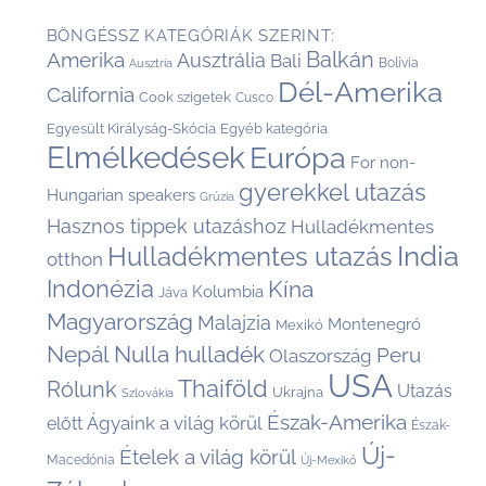
BÖNGÉSSZ KATEGÓRIÁK SZERINT:
Balkán
Amerika
Ausztrália
Bali
Bolívia
Ausztria
Dél-Amerika
California
Cook szigetek
Cusco
Egyesült Királyság-Skócia
Egyéb kategória
Elmélkedések
Európa
For non-
gyerekkel utazás
Hungarian speakers
Grúzia
Hasznos tippek utazáshoz
Hulladékmentes
India
Hulladékmentes utazás
otthon
Indonézia
Kína
Kolumbia
Jáva
Magyarország
Malajzia
Montenegró
Mexikó
Nepál
Nulla hulladék
Peru
Olaszország
USA
Thaiföld
Rólunk
Utazás
Ukrajna
Szlovákia
Észak-Amerika
Ágyaink a világ körül
előtt
Észak-
Új-
Ételek a világ körül
Macedónia
Új-Mexikó