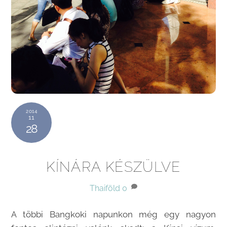
2014
11
28
KÍNÁRA KÉSZÜLVE
Thaiföld
0
A többi Bangkoki napunkon még egy nagyon