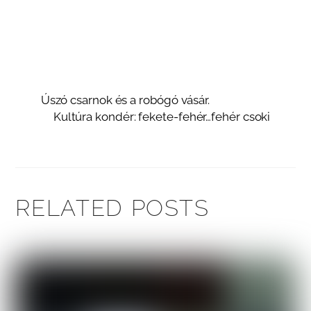
Úszó csarnok és a robógó vásár.
Kultúra kondér: fekete-fehér…fehér csoki
RELATED POSTS