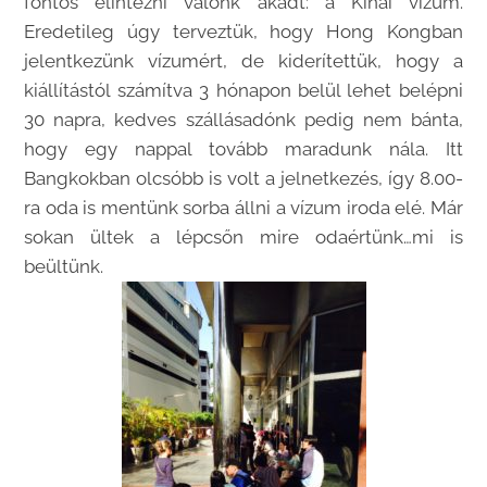
fontos elintézni valónk akadt: a Kínai vízum.
Eredetileg úgy terveztük, hogy Hong Kongban
jelentkezünk vízumért, de kiderítettük, hogy a
kiállítástól számítva 3 hónapon belül lehet belépni
30 napra, kedves szállásadónk pedig nem bánta,
hogy egy nappal tovább maradunk nála. Itt
Bangkokban olcsóbb is volt a jelnetkezés, így 8.00-
ra oda is mentünk sorba állni a vízum iroda elé. Már
sokan ültek a lépcsőn mire odaértünk…mi is
beültünk.