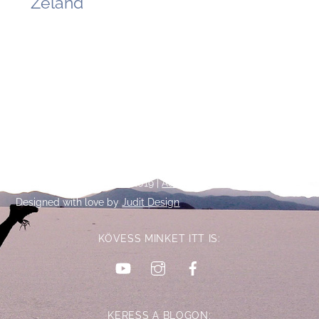
Zéland
Back
©
Talpalatnyi történetek
2019 |
Adatkezelési tájékoztató
To
Designed with love by
Judit Design
Top
KÖVESS MINKET ITT IS:
YouTube
Instagram
Facebook
KERESS A BLOGON: