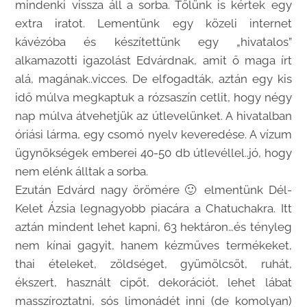
mindenki vissza áll a sorba. Tőlünk is kértek egy
extra iratot. Lementünk egy közeli internet
kávézóba és készítettünk egy „hivatalos”
alkamazotti igazolást Edvárdnak, amit ő maga írt
alá, magának..vicces. De elfogadták, aztán egy kis
idő múlva megkaptuk a rózsaszín cetlit, hogy négy
nap múlva átvehetjük az útlevelünket. A hivatalban
óriási lárma, egy csomó nyelv keveredése. A vízum
ügynökségek emberei 40-50 db útlevéllel..jó, hogy
nem elénk álltak a sorba.
Ezután Edvárd nagy örömére 🙂 elmentünk Dél-
Kelet Ázsia legnagyobb piacára a Chatuchakra. Itt
aztán mindent lehet kapni, 63 hektáron…és tényleg
nem kínai gagyit, hanem kézműves termékeket,
thai ételeket, zöldséget, gyümölcsöt, ruhát,
ékszert, használt cipőt, dekorációt, lehet lábat
masszíroztatni, sós limonádét inni (de komolyan)