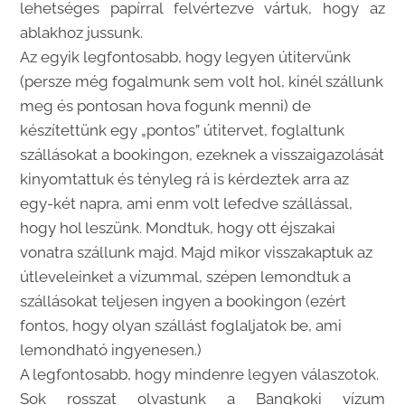
lehetséges papírral felvértezve vártuk, hogy az
ablakhoz jussunk.
Az egyik legfontosabb, hogy legyen útitervünk
(persze még fogalmunk sem volt hol, kinél szállunk
meg és pontosan hova fogunk menni) de
készítettünk egy „pontos” útitervet, foglaltunk
szállásokat a bookingon, ezeknek a visszaigazolását
kinyomtattuk és tényleg rá is kérdeztek arra az
egy-két napra, ami enm volt lefedve szállással,
hogy hol leszünk. Mondtuk, hogy ott éjszakai
vonatra szállunk majd. Majd mikor visszakaptuk az
útleveleinket a vízummal, szépen lemondtuk a
szállásokat teljesen ingyen a bookingon (ezért
fontos, hogy olyan szállást foglaljatok be, ami
lemondható ingyenesen.)
A legfontosabb, hogy mindenre legyen válaszotok.
Sok rosszat olvastunk a Bangkoki vízum