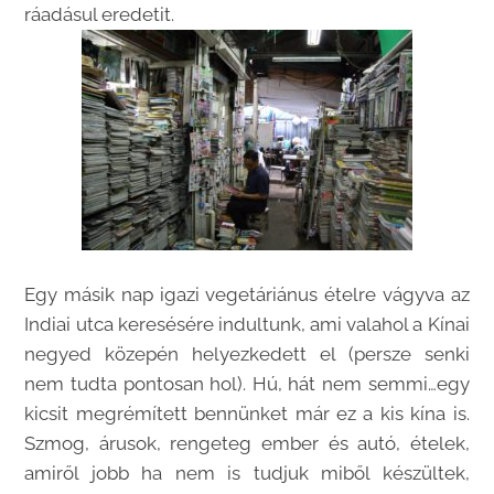
ráadásul eredetit.
Egy másik nap igazi vegetáriánus ételre vágyva az
Indiai utca keresésére indultunk, ami valahol a Kínai
negyed közepén helyezkedett el (persze senki
nem tudta pontosan hol). Hú, hát nem semmi…egy
kicsit megrémített bennünket már ez a kis kína is.
Szmog, árusok, rengeteg ember és autó, ételek,
amiről jobb ha nem is tudjuk miből készültek,