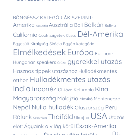
BÖNGÉSSZ KATEGÓRIÁK SZERINT:
Balkán
Amerika
Ausztrália
Bali
Bolívia
Ausztria
Dél-Amerika
California
Cook szigetek
Cusco
Egyesült Királyság-Skócia
Egyéb kategória
Elmélkedések
Európa
For non-
gyerekkel utazás
Hungarian speakers
Grúzia
Hasznos tippek utazáshoz
Hulladékmentes
Hulladékmentes utazás
otthon
India
Indonézia
Kína
Kolumbia
Jáva
Magyarország
Malajzia
Montenegró
Mexikó
Nepál
Nulla hulladék
Peru
Olaszország
USA
Thaiföld
Rólunk
Utazás
Ukrajna
Szlovákia
Észak-Amerika
Ágyaink a világ körül
előtt
Új-