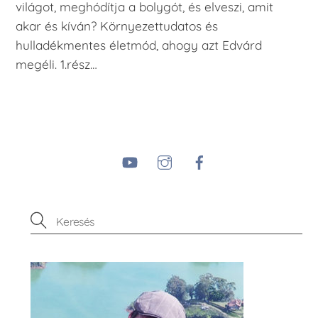
világot, meghódítja a bolygót, és elveszi, amit
akar és kíván? Környezettudatos és
hulladékmentes életmód, ahogy azt Edvárd
megéli. 1.rész…
YouTube
Instagram
Facebook