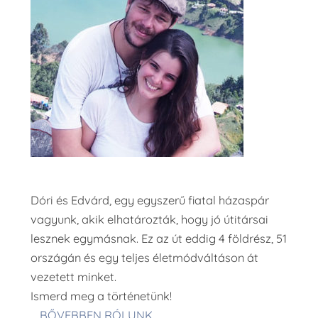
Dóri és Edvárd, egy egyszerű fiatal házaspár
vagyunk, akik elhatározták, hogy jó útitársai
lesznek egymásnak. Ez az út eddig 4 földrész, 51
országán és egy teljes életmódváltáson át
vezetett minket.
Ismerd meg a történetünk!
BŐVEBBEN RÓLUNK