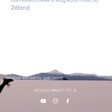
Ételek a világ körül
Észak-Macedónia
Új-Mexikó
Zéland
Back
©
Talpalatnyi történetek
2019 |
Adatkezelési tájékoztató
To
Designed with love by
Judit Design
Top
KÖVESS MINKET ITT IS:
YouTube
Instagram
Facebook