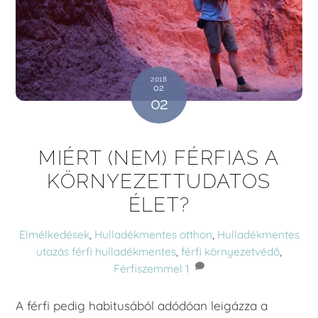
2018
02
02
MIÉRT (NEM) FÉRFIAS A
KÖRNYEZETTUDATOS
ÉLET?
Elmélkedések
,
Hulladékmentes otthon
,
Hulladékmentes
utazás
férfi hulladékmentes
,
férfi környezetvédő
,
Férfiszemmel
1
A férfi pedig habitusából adódóan leigázza a