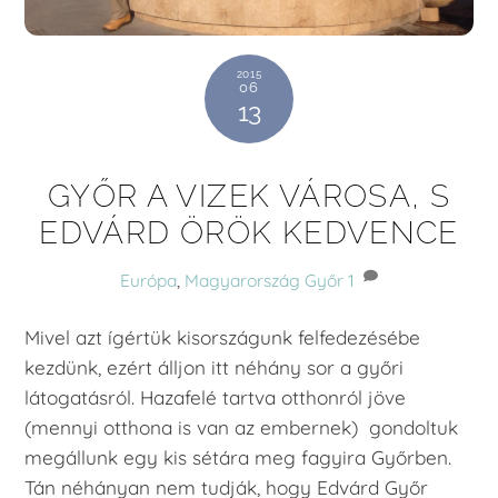
2015
06
13
GYŐR A VIZEK VÁROSA, S
EDVÁRD ÖRÖK KEDVENCE
Európa
,
Magyarország
Győr
1
Mivel azt ígértük kisországunk felfedezésébe
kezdünk, ezért álljon itt néhány sor a győri
látogatásról. Hazafelé tartva otthonról jöve
(mennyi otthona is van az embernek) gondoltuk
megállunk egy kis sétára meg fagyira Győrben.
Tán néhányan nem tudják, hogy Edvárd Győr