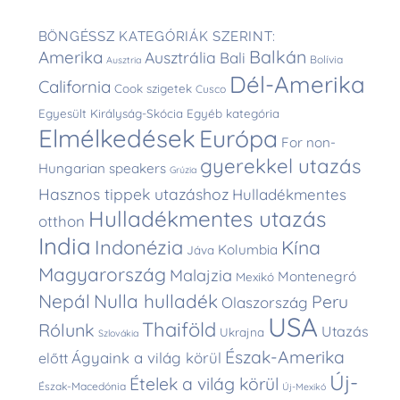
BÖNGÉSSZ KATEGÓRIÁK SZERINT:
Balkán
Amerika
Ausztrália
Bali
Bolívia
Ausztria
Dél-Amerika
California
Cook szigetek
Cusco
Egyesült Királyság-Skócia
Egyéb kategória
Elmélkedések
Európa
For non-
gyerekkel utazás
Hungarian speakers
Grúzia
Hasznos tippek utazáshoz
Hulladékmentes
Hulladékmentes utazás
otthon
India
Indonézia
Kína
Kolumbia
Jáva
Magyarország
Malajzia
Montenegró
Mexikó
Nepál
Nulla hulladék
Peru
Olaszország
USA
Thaiföld
Rólunk
Utazás
Ukrajna
Szlovákia
Észak-Amerika
Ágyaink a világ körül
előtt
Új-
Ételek a világ körül
Észak-Macedónia
Új-Mexikó