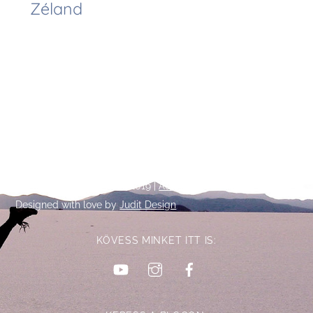
Zéland
Back
©
Talpalatnyi történetek
2019 |
Adatkezelési tájékoztató
To
Designed with love by
Judit Design
Top
KÖVESS MINKET ITT IS:
YouTube
Instagram
Facebook