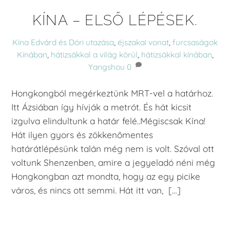
KÍNA – ELSŐ LÉPÉSEK.
Kína
Edvárd és Dóri utazása
,
éjszakai vonat
,
furcsaságok
Kínában
,
hátizsákkal a világ körül
,
hátizsákkal kínában
,
Yangshou
0
Hongkongból megérkeztünk MRT-vel a határhoz.
Itt Ázsiában így hívják a metrót. És hát kicsit
izgulva elindultunk a határ felé..Mégiscsak Kína!
Hát ilyen gyors és zökkenőmentes
határátlépésünk talán még nem is volt. Szóval ott
voltunk Shenzenben, amire a jegyeladó néni még
Hongkongban azt mondta, hogy az egy picike
város, és nincs ott semmi. Hát itt van, […]