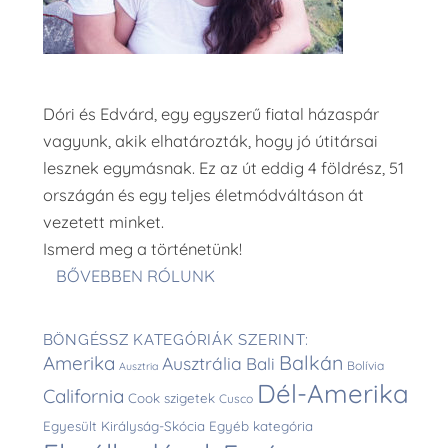
Dóri és Edvárd, egy egyszerű fiatal házaspár
vagyunk, akik elhatározták, hogy jó útitársai
lesznek egymásnak. Ez az út eddig 4 földrész, 51
országán és egy teljes életmódváltáson át
vezetett minket.
Ismerd meg a történetünk!
BŐVEBBEN RÓLUNK
BÖNGÉSSZ KATEGÓRIÁK SZERINT:
Balkán
Amerika
Ausztrália
Bali
Bolívia
Ausztria
Dél-Amerika
California
Cook szigetek
Cusco
Egyesült Királyság-Skócia
Egyéb kategória