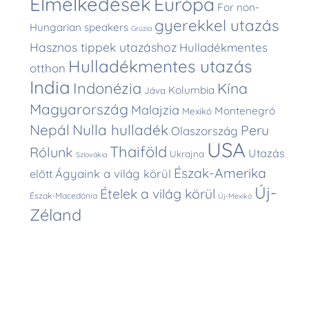
Elmélkedések
Európa
For non-
gyerekkel utazás
Hungarian speakers
Grúzia
Hasznos tippek utazáshoz
Hulladékmentes
Hulladékmentes utazás
otthon
India
Indonézia
Kína
Kolumbia
Jáva
Magyarország
Malajzia
Montenegró
Mexikó
Nepál
Nulla hulladék
Peru
Olaszország
USA
Thaiföld
Rólunk
Utazás
Ukrajna
Szlovákia
Észak-Amerika
Ágyaink a világ körül
előtt
Új-
Ételek a világ körül
Észak-Macedónia
Új-Mexikó
Zéland