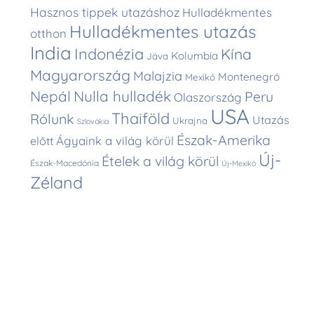
Hasznos tippek utazáshoz
Hulladékmentes
Hulladékmentes utazás
otthon
India
Indonézia
Kína
Kolumbia
Jáva
Magyarország
Malajzia
Montenegró
Mexikó
Nepál
Nulla hulladék
Peru
Olaszország
USA
Thaiföld
Rólunk
Utazás
Ukrajna
Szlovákia
Észak-Amerika
Ágyaink a világ körül
előtt
Új-
Ételek a világ körül
Észak-Macedónia
Új-Mexikó
Zéland