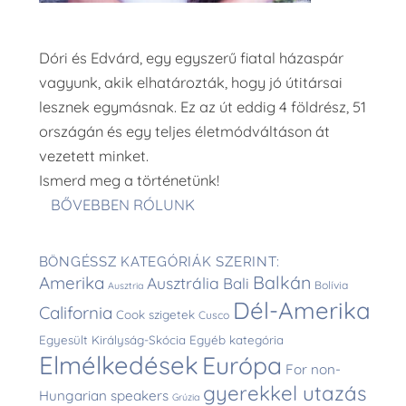
Dóri és Edvárd, egy egyszerű fiatal házaspár
vagyunk, akik elhatározták, hogy jó útitársai
lesznek egymásnak. Ez az út eddig 4 földrész, 51
országán és egy teljes életmódváltáson át
vezetett minket.
Ismerd meg a történetünk!
BŐVEBBEN RÓLUNK
BÖNGÉSSZ KATEGÓRIÁK SZERINT:
Balkán
Amerika
Ausztrália
Bali
Bolívia
Ausztria
Dél-Amerika
California
Cook szigetek
Cusco
Egyesült Királyság-Skócia
Egyéb kategória
Elmélkedések
Európa
For non-
gyerekkel utazás
Hungarian speakers
Grúzia