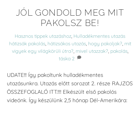
JÓL GONDOLD MEG MIT
PAKOLSZ BE!
Hasznos tippek utazáshoz
,
Hulladékmentes utazás
hátizsák pakolás
,
hátizsákos utazás
,
hogy pakoljak?
,
mit
vigyek egy világkörüli útra?
,
mivel utazzak?
,
pakolás
,
táska
2
UDATE!!! Így pakoltunk hulladékmentes
utazásunkra. Utazás előtt sorozat 2. része RAJZOS
ÖSSZEFOGLALÓ ITT.!!!! Elkészült első pakolós
videónk. Így készülünk 2,5 hónap Dél-Amerikára:
YouTube
Instagram
Facebook