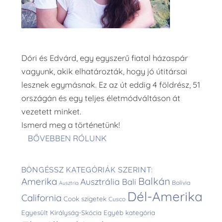
Dóri és Edvárd, egy egyszerű fiatal házaspár
vagyunk, akik elhatározták, hogy jó útitársai
lesznek egymásnak. Ez az út eddig 4 földrész, 51
országán és egy teljes életmódváltáson át
vezetett minket.
Ismerd meg a történetünk!
BŐVEBBEN RÓLUNK
BÖNGÉSSZ KATEGÓRIÁK SZERINT:
Balkán
Amerika
Ausztrália
Bali
Bolívia
Ausztria
Dél-Amerika
California
Cook szigetek
Cusco
Egyesült Királyság-Skócia
Egyéb kategória