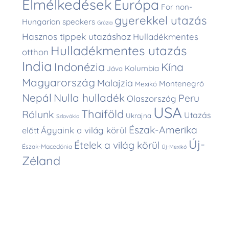
Elmélkedések
Európa
For non-
gyerekkel utazás
Hungarian speakers
Grúzia
Hasznos tippek utazáshoz
Hulladékmentes
Hulladékmentes utazás
otthon
India
Indonézia
Kína
Kolumbia
Jáva
Magyarország
Malajzia
Montenegró
Mexikó
Nepál
Nulla hulladék
Peru
Olaszország
USA
Thaiföld
Rólunk
Utazás
Ukrajna
Szlovákia
Észak-Amerika
Ágyaink a világ körül
előtt
Új-
Ételek a világ körül
Észak-Macedónia
Új-Mexikó
Zéland