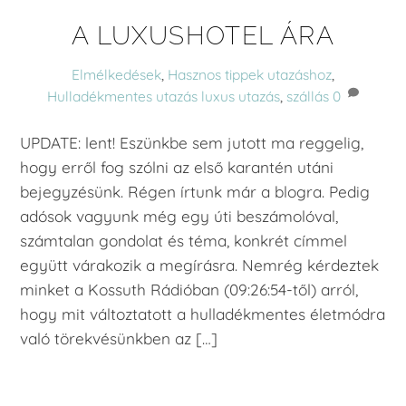
A LUXUSHOTEL ÁRA
Elmélkedések
,
Hasznos tippek utazáshoz
,
Hulladékmentes utazás
luxus utazás
,
szállás
0
UPDATE: lent! Eszünkbe sem jutott ma reggelig,
hogy erről fog szólni az első karantén utáni
bejegyzésünk. Régen írtunk már a blogra. Pedig
adósok vagyunk még egy úti beszámolóval,
számtalan gondolat és téma, konkrét címmel
együtt várakozik a megírásra. Nemrég kérdeztek
minket a Kossuth Rádióban (09:26:54-től) arról,
hogy mit változtatott a hulladékmentes életmódra
való törekvésünkben az […]