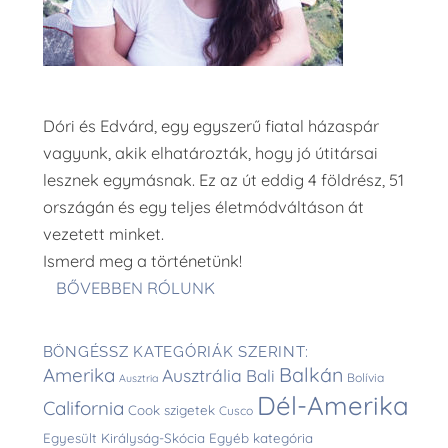
Dóri és Edvárd, egy egyszerű fiatal házaspár
vagyunk, akik elhatározták, hogy jó útitársai
lesznek egymásnak. Ez az út eddig 4 földrész, 51
országán és egy teljes életmódváltáson át
vezetett minket.
Ismerd meg a történetünk!
BŐVEBBEN RÓLUNK
BÖNGÉSSZ KATEGÓRIÁK SZERINT:
Balkán
Amerika
Ausztrália
Bali
Bolívia
Ausztria
Dél-Amerika
California
Cook szigetek
Cusco
Egyesült Királyság-Skócia
Egyéb kategória