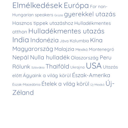
Elmélkedések
Európa
For non-
gyerekkel utazás
Hungarian speakers
Grúzia
Hasznos tippek utazáshoz
Hulladékmentes
Hulladékmentes utazás
otthon
India
Indonézia
Kína
Kolumbia
Jáva
Magyarország
Malajzia
Montenegró
Mexikó
Nepál
Nulla hulladék
Peru
Olaszország
USA
Thaiföld
Rólunk
Utazás
Ukrajna
Szlovákia
Észak-Amerika
Ágyaink a világ körül
előtt
Új-
Ételek a világ körül
Észak-Macedónia
Új-Mexikó
Zéland