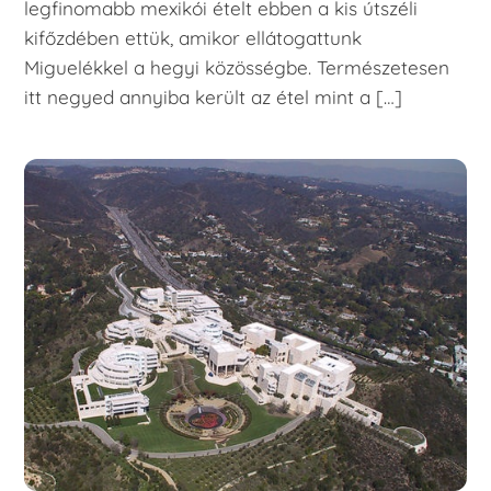
legfinomabb mexikói ételt ebben a kis útszéli
kifőzdében ettük, amikor ellátogattunk
Miguelékkel a hegyi közösségbe. Természetesen
itt negyed annyiba került az étel mint a […]