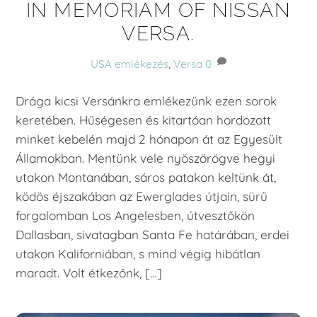
IN MEMORIAM OF NISSAN
VERSA.
USA
emlékezés
,
Versa
0
Drága kicsi Versánkra emlékezünk ezen sorok
keretében. Hűségesen és kitartóan hordozott
minket kebelén majd 2 hónapon át az Egyesült
Államokban. Mentünk vele nyöszörögve hegyi
utakon Montanában, sáros patakon keltünk át,
ködös éjszakában az Ewerglades útjain, sürű
forgalomban Los Angelesben, útvesztőkön
Dallasban, sivatagban Santa Fe határában, erdei
utakon Kaliforniában, s mind végig hibátlan
maradt. Volt étkezőnk, […]