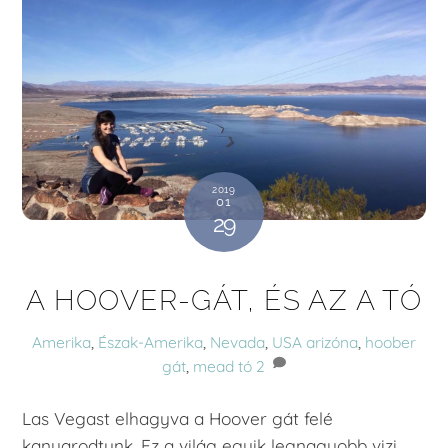
2019
01
29
A HOOVER-GÁT, ÉS AZ A TÓ
Amerika
,
Észak-Amerika
,
Nevada
,
USA
arizóna
,
hoober
gát
,
mead tó
2
Las Vegast elhagyva a Hoover gát felé
kanyarodtunk. Ez a világ egyik legnagyobb vizi