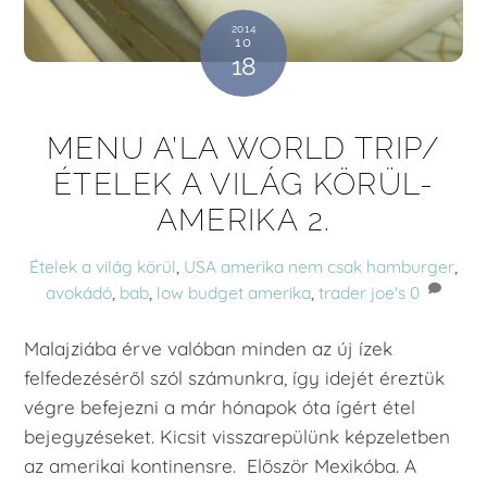
2014
10
18
MENU A’LA WORLD TRIP/
ÉTELEK A VILÁG KÖRÜL-
AMERIKA 2.
Ételek a világ körül
,
USA
amerika nem csak hamburger
,
avokádó
,
bab
,
low budget amerika
,
trader joe's
0
Malajziába érve valóban minden az új ízek
felfedezéséről szól számunkra, így idejét éreztük
végre befejezni a már hónapok óta ígért étel
bejegyzéseket. Kicsit visszarepülünk képzeletben
az amerikai kontinensre. Először Mexikóba. A