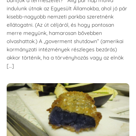
bántjuk a természetet? Alig pár nap múlva
indulunk útnak az Egyesült Államokba, ahol jó pár
kisebb-nagyobb nemzeti parkba szeretnénk
ellátogatni. (Az út céljáról, és hogy pontosan
merre megyünk, hamarosan bővebben
olvashattok.) A „goverment shutdown” (amerikai
kormányzati intézmények részleges bezárás)
akkor történik, ha a törvényhozás vagy az elnök
[…]