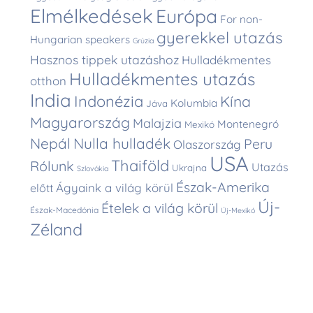
Elmélkedések
Európa
For non-
gyerekkel utazás
Hungarian speakers
Grúzia
Hasznos tippek utazáshoz
Hulladékmentes
Hulladékmentes utazás
otthon
India
Indonézia
Kína
Kolumbia
Jáva
Magyarország
Malajzia
Montenegró
Mexikó
Nepál
Nulla hulladék
Peru
Olaszország
USA
Thaiföld
Rólunk
Utazás
Ukrajna
Szlovákia
Észak-Amerika
Ágyaink a világ körül
előtt
Új-
Ételek a világ körül
Észak-Macedónia
Új-Mexikó
Zéland