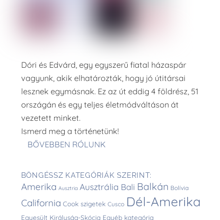
Dóri és Edvárd, egy egyszerű fiatal házaspár
vagyunk, akik elhatározták, hogy jó útitársai
lesznek egymásnak. Ez az út eddig 4 földrész, 51
országán és egy teljes életmódváltáson át
vezetett minket.
Ismerd meg a történetünk!
BŐVEBBEN RÓLUNK
BÖNGÉSSZ KATEGÓRIÁK SZERINT:
Balkán
Amerika
Ausztrália
Bali
Bolívia
Ausztria
Dél-Amerika
California
Cook szigetek
Cusco
Egyesült Királyság-Skócia
Egyéb kategória