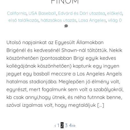
FINOM
California
,
USA
Baseball
,
Edvárd és Dóri utazása
,
előkelő
,
első találkozás
,
hátizsákos utazás
,
Losa Angeles
,
világ
0
Utolsó napjainkat az Egyesült Államokban
Brigénél és kedvesénél Shawn-nál töltöttük. Nekik
köszönhetően (pontosabban Brigi egyik kedves
kollégájának köszönhetően) kaptunk egy ingyen
jegyet egy basball meccsre a Los Angeles Angels
hatalmas stadionjába. Meglepően jó élmény volt,
egyrészt, mert fogalmunk sem volt a szabályokról,
kb csak annyi,hogy ütnek, és néha futnnak benne,
szóval izgalmas volt, hogy megtaláljuk […]
‹
1
2
3
4
›
»