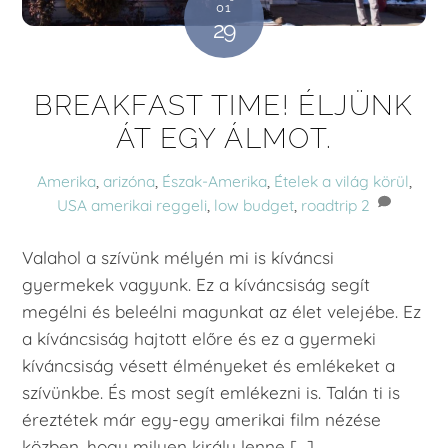
01
29
BREAKFAST TIME! ÉLJÜNK
ÁT EGY ÁLMOT.
Amerika
,
arizóna
,
Észak-Amerika
,
Ételek a világ körül
,
USA
amerikai reggeli
,
low budget
,
roadtrip
2
Valahol a szívünk mélyén mi is kíváncsi
gyermekek vagyunk. Ez a kíváncsiság segít
megélni és beleélni magunkat az élet velejébe. Ez
a kíváncsiság hajtott előre és ez a gyermeki
kíváncsiság vésett élményeket és emlékeket a
szívünkbe. És most segít emlékezni is. Talán ti is
éreztétek már egy-egy amerikai film nézése
közben, hogy milyen király lenne […]