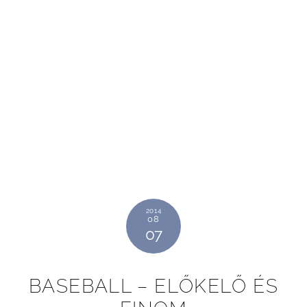
2014
08
07
BASEBALL – ELŐKELŐ ÉS