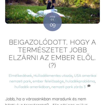
2019
01
09
BEIGAZOLÓDOTT, HOGY A
TERMÉSZETET JOBB
ELZÁRNI AZ EMBER ELŐL.
(?)
Elmélkedések
,
Hulladékmentes utazás
,
USA
amerikai
nemzeti park
,
ember felelőssége
,
huladékprobléma
,
hulladék amerikában
,
nemzeti park zárás
3
Jobb, ha a városainkban maradunk és nem