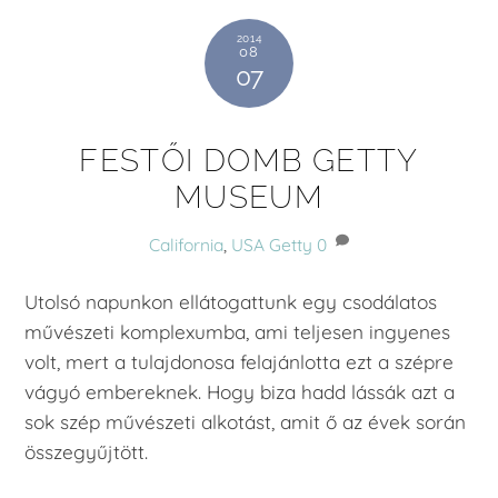
2014
08
07
FESTŐI DOMB GETTY
MUSEUM
California
,
USA
Getty
0
Utolsó napunkon ellátogattunk egy csodálatos
művészeti komplexumba, ami teljesen ingyenes
volt, mert a tulajdonosa felajánlotta ezt a szépre
vágyó embereknek. Hogy biza hadd lássák azt a
sok szép művészeti alkotást, amit ő az évek során
összegyűjtött.