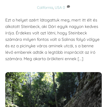
California
,
USA
0
Ezt a helyet azért látogattuk meg, mert itt élt és
alkotott Steinbeck, aki Dóri egyik nagyon kedves
írója. Érdekes volt azt látni, hogy Steinbeck
számára milyen fontos volt a Salinas folyó völgye
és ez a picinyke város aminek utcái, s a benne
lévő emberek adták a legtöbb inspirációt az író
számára. Meg akarta örökíteni ennek […]