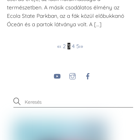
természetben. A másik csodálatos élmény az
Ecola State Parkban, az a fák közül előbukkanó
Óceán és a partok látványa volt. A […]
«
‹
2
3
4
5
›
»
YouTube
Instagram
Facebook