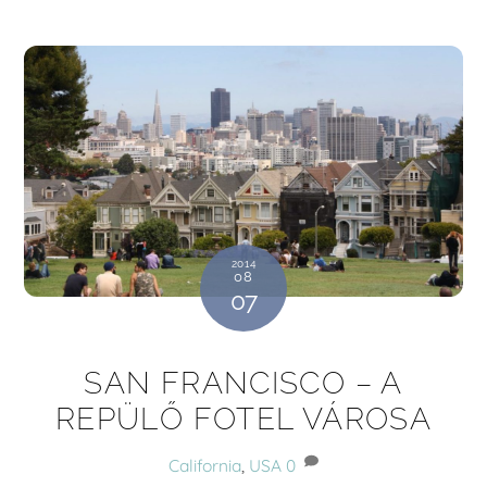
2014
08
07
SAN FRANCISCO – A
REPÜLŐ FOTEL VÁROSA
California
,
USA
0