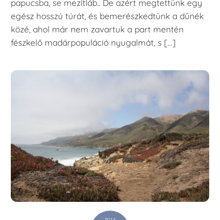
papucsba, se mezítláb.. De azért megtettünk egy
egész hosszú túrát, és bemerészkedtünk a dűnék
közé, ahol már nem zavartuk a part mentén
fészkelő madárpopuláció nyugalmát, s […]
2014