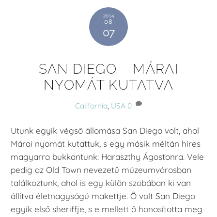
2014
08
07
SAN DIEGO – MÁRAI
NYOMÁT KUTATVA
California
,
USA
0
Utunk egyik végső állomása San Diego volt, ahol
Márai nyomát kutattuk, s egy másik méltán híres
magyarra bukkantunk: Haraszthy Ágostonra. Vele
pedig az Old Town nevezetű múzeumvárosban
találkoztunk, ahol is egy külön szobában ki van
állítva életnagyságú makettje. Ő volt San Diego
egyik első sheriffje, s e mellett ő honosította meg