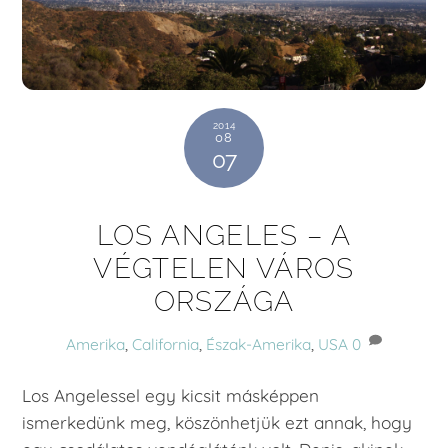
2014
08
07
LOS ANGELES – A
VÉGTELEN VÁROS
ORSZÁGA
Amerika
,
California
,
Észak-Amerika
,
USA
0
Los Angelessel egy kicsit másképpen
ismerkedünk meg, köszönhetjük ezt annak, hogy