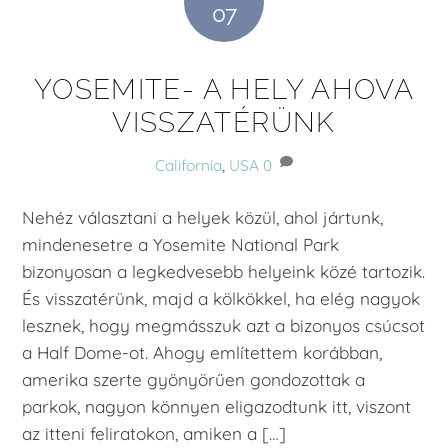
07
YOSEMITE- A HELY AHOVA
VISSZATÉRÜNK
California
,
USA
0
Nehéz választani a helyek közül, ahol jártunk,
mindenesetre a Yosemite National Park
bizonyosan a legkedvesebb helyeink közé tartozik.
És visszatérünk, majd a kölkökkel, ha elég nagyok
lesznek, hogy megmásszuk azt a bizonyos csúcsot
a Half Dome-ot. Ahogy említettem korábban,
amerika szerte gyönyörűen gondozottak a
parkok, nagyon könnyen eligazodtunk itt, viszont
az itteni feliratokon, amiken a […]