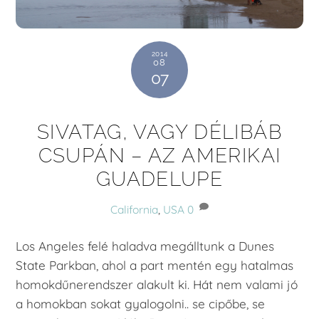
2014
08
07
SIVATAG, VAGY DÉLIBÁB
CSUPÁN – AZ AMERIKAI
GUADELUPE
California
,
USA
0
Los Angeles felé haladva megálltunk a Dunes
State Parkban, ahol a part mentén egy hatalmas
homokdűnerendszer alakult ki. Hát nem valami jó
a homokban sokat gyalogolni.. se cipőbe, se