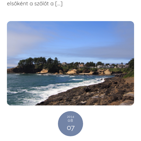
elsőként a szőlőt a […]
2014
08
07