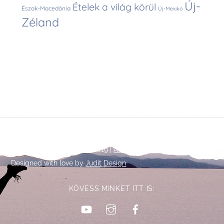
Új-
Ételek a világ körül
Észak-Macedónia
Új-Mexikó
Zéland
Back
©
Talpalatnyi történetek
2019 |
Adatkezelési tájékoztató
To
Designed with love by
Judit Design
Top
KÖVESS MINKET ITT IS:
YouTube
Instagram
Facebook