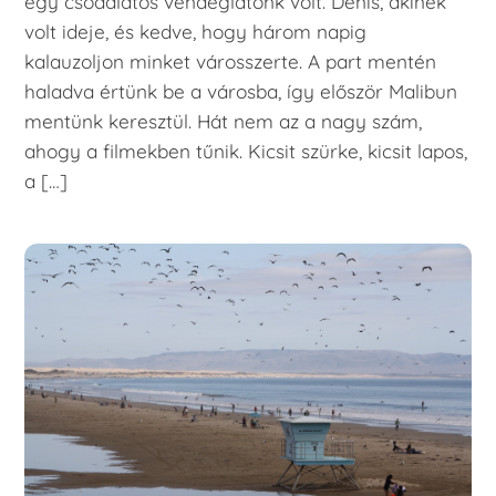
egy csodálatos vendéglátónk volt. Denis, akinek
volt ideje, és kedve, hogy három napig
kalauzoljon minket városszerte. A part mentén
haladva értünk be a városba, így először Malibun
mentünk keresztül. Hát nem az a nagy szám,
ahogy a filmekben tűnik. Kicsit szürke, kicsit lapos,
a […]