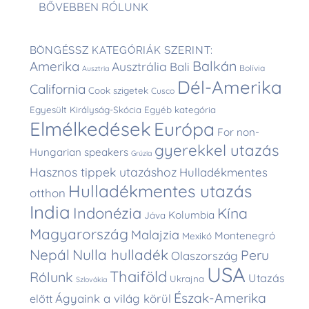
BŐVEBBEN RÓLUNK
BÖNGÉSSZ KATEGÓRIÁK SZERINT:
Balkán
Amerika
Ausztrália
Bali
Bolívia
Ausztria
Dél-Amerika
California
Cook szigetek
Cusco
Egyesült Királyság-Skócia
Egyéb kategória
Elmélkedések
Európa
For non-
gyerekkel utazás
Hungarian speakers
Grúzia
Hasznos tippek utazáshoz
Hulladékmentes
Hulladékmentes utazás
otthon
India
Indonézia
Kína
Kolumbia
Jáva
Magyarország
Malajzia
Montenegró
Mexikó
Nepál
Nulla hulladék
Peru
Olaszország
USA
Thaiföld
Rólunk
Utazás
Ukrajna
Szlovákia
Észak-Amerika
Ágyaink a világ körül
előtt