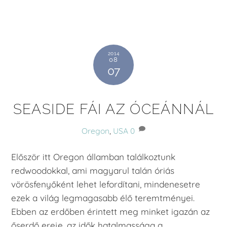
2014
08
07
SEASIDE FÁI AZ ÓCEÁNNÁL
Oregon
,
USA
0
Először itt Oregon államban találkoztunk
redwoodokkal, ami magyarul talán óriás
vörösfenyőként lehet lefordítani, mindenesetre
ezek a világ legmagasabb élő teremtményei.
Ebben az erdőben érintett meg minket igazán az
őserdő ereje, az idők hatalmassága a