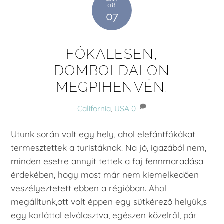
08
07
FÓKALESEN,
DOMBOLDALON
MEGPIHENVÉN.
California
,
USA
0
Utunk során volt egy hely, ahol elefántfókákat
termesztettek a turistáknak. Na jó, igazából nem,
minden esetre annyit tettek a faj fennmaradása
érdekében, hogy most már nem kiemelkedően
veszélyeztetett ebben a régióban. Ahol
megálltunk,ott volt éppen egy sütkérező helyük,s
egy korláttal elválasztva, egészen közelről, pár