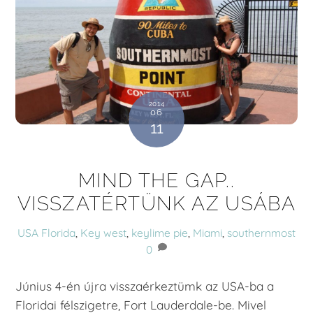
2014
06
11
MIND THE GAP..
VISSZATÉRTÜNK AZ USÁBA
USA
Florida
,
Key west
,
keylime pie
,
Miami
,
southernmost
0
Június 4-én újra visszaérkeztümk az USA-ba a
Floridai félszigetre, Fort Lauderdale-be. Mivel