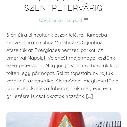
SZENTPÉTERVÁRIG
USA
Florida
,
Tampa
0
6-án újra elindultunk észak felé, fel Tampába
kedves barátainkhoz Mártihoz és Gyurihoz.
Átszeltük az Everglades nemzeti parkot, az
amerikai Nápolyt, Velencét majd megérkeztünk
Szentpétervárra. Nagyon jó volt újra barátok közt
tölteni egy pár napot. Sokat tapsztaltunk rajtuk
keresztül az amerikai életmódból, megismertük a
szamszédokat és a főbérlőt, akik még egy esti
grillezésre is csatlakoztak hozzánk. […]