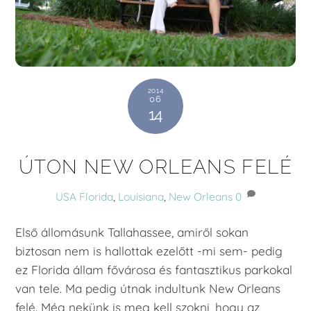
2014
06
14
ÚTON NEW ORLEANS FELÉ
USA
Florida
,
Louisiana
,
New Orleans
0
Első állomásunk Tallahassee, amiről sokan
biztosan nem is hallottak ezelőtt -mi sem- pedig
ez Florida állam fővárosa és fantasztikus parkokal
van tele. Ma pedig útnak indultunk New Orleans
felé. Még nekünk is meg kell szokni, hogy az