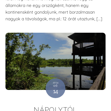
államokra ne egy országként, hanem egy
kontinensként gondoljunk, mert borzalmasan
nagyok a távolságok, ma pl.: 12 órát utaztunk, […]
2014
06
14
NÁPOLYTÓL