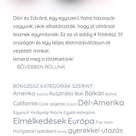
Dóri és Edvárd, egy egyszerű fiatal házaspár
vagyunk, akik elhatározták, hogy jó útitársai
lesznek egymásnak. Ez az út eddig 4 földrész, 51
országán és egy teljes életmódváltáson át
vezetett minket.
Ismerd meg a történetünk!
BŐVEBBEN RÓLUNK
BÖNGÉSSZ KATEGÓRIÁK SZERINT:
Balkán
Amerika
Ausztrália
Bali
Bolívia
Ausztria
Dél-Amerika
California
Cook szigetek
Cusco
Egyesült Királyság-Skócia
Egyéb kategória
Elmélkedések
Európa
For non-
gyerekkel utazás
Hungarian speakers
Grúzia