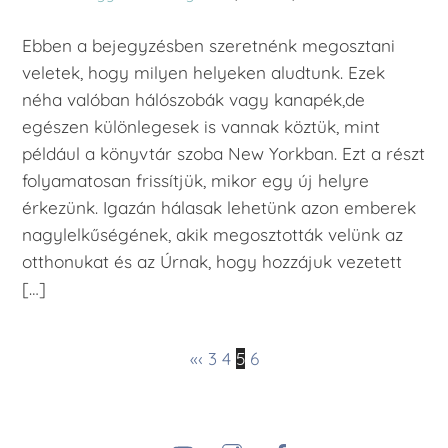
Ebben a bejegyzésben szeretnénk megosztani
veletek, hogy milyen helyeken aludtunk. Ezek
néha valóban hálószobák vagy kanapék,de
egészen különlegesek is vannak köztük, mint
például a könyvtár szoba New Yorkban. Ezt a részt
folyamatosan frissítjük, mikor egy új helyre
érkezünk. Igazán hálasak lehetünk azon emberek
nagylelkűségének, akik megosztották velünk az
otthonukat és az Úrnak, hogy hozzájuk vezetett
[…]
«
‹
3
4
5
6
YouTube
Instagram
Facebook