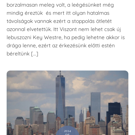
borzalmasan meleg volt, a leégésünket még
mindig éreztük és mert itt olyan hatalmas
távolságok vannak ezért a stoppolás ötletét
azonnal elvetettük. Itt Viszont nem lehet csak új
lebuszozni Key Westre, ha pedig lehetne akkor is
drága lenne, ezért az érkezésünk előtti estén
béreltünk […]
2014
05