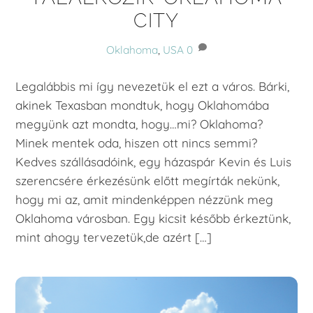
CITY
Oklahoma
,
USA
0
Legalábbis mi így nevezetük el ezt a város. Bárki,
akinek Texasban mondtuk, hogy Oklahomába
megyünk azt mondta, hogy…mi? Oklahoma?
Minek mentek oda, hiszen ott nincs semmi?
Kedves szállásadóink, egy házaspár Kevin és Luis
szerencsére érkezésünk előtt megírták nekünk,
hogy mi az, amit mindenképpen nézzünk meg
Oklahoma városban. Egy kicsit később érkeztünk,
mint ahogy tervezetük,de azért […]