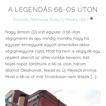
A LEGENDÁS 66-OS ÚTON
Colorado
,
Oklahoma
,
Texas
,
Új-Mexikó
,
USA
1
Nagy álmom (D) volt egyszer a 66 úton
végigmenni és apu mindig mondta, hogy ha
egyszer elmegyünk együtt amerikába akkor
végigmegyünk rajta. Most ha nem is végig,de egy
részént sikerült az útitervünkbe bevenni. Két
teljes napot töltöttünk a 66-os úton, három
államot Oklahomát, Texast és Új-Mexikót érintve.
Mivel a 66-os út már hivatalosan nem létezik […]