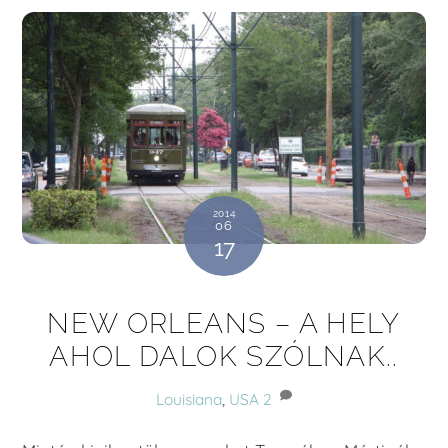
2014
06
17
NEW ORLEANS – A HELY
AHOL DALOK SZÓLNAK..
Louisiana
,
USA
2