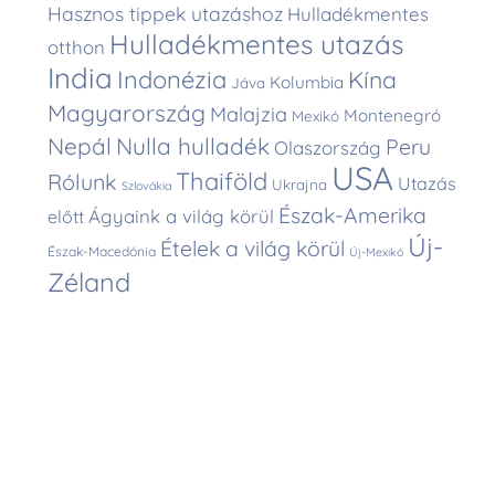
Hasznos tippek utazáshoz
Hulladékmentes
Hulladékmentes utazás
otthon
India
Indonézia
Kína
Kolumbia
Jáva
Magyarország
Malajzia
Montenegró
Mexikó
Nepál
Nulla hulladék
Peru
Olaszország
USA
Thaiföld
Rólunk
Utazás
Ukrajna
Szlovákia
Észak-Amerika
Ágyaink a világ körül
előtt
Új-
Ételek a világ körül
Észak-Macedónia
Új-Mexikó
Zéland