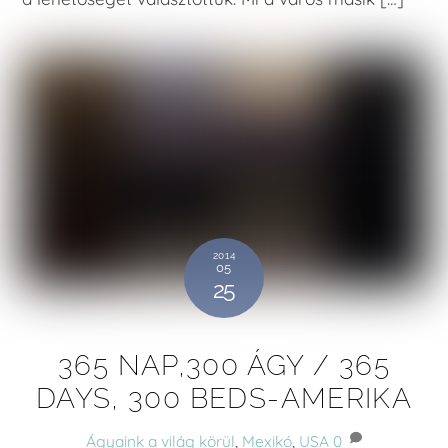
2014
05
25
365 NAP,300 ÁGY / 365
DAYS, 300 BEDS-AMERIKA
Ágyaink a világ körül
,
Mexikó
,
USA
0