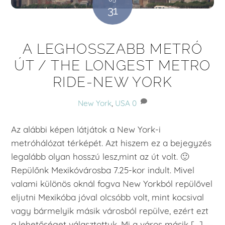
31
A LEGHOSSZABB METRÓ
ÚT / THE LONGEST METRO
RIDE-NEW YORK
New York
,
USA
0
Az alábbi képen látjátok a New York-i
metróhálózat térképét. Azt hiszem ez a bejegyzés
legalább olyan hosszú lesz,mint az út volt. 🙂
Repülőnk Mexikóvárosba 7.25-kor indult. Mivel
valami különös oknál fogva New Yorkból repülővel
eljutni Mexikóba jóval olcsóbb volt, mint kocsival
vagy bármelyik másik városból repülve, ezért ezt
a lehetőséget választottuk. Mi a város másik […]