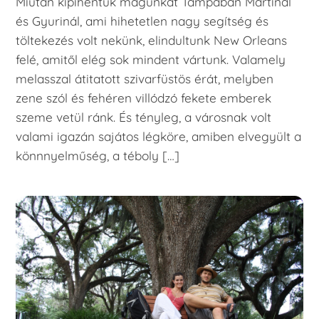
Miután kipihentük magunkat Tampában Mártinál
és Gyurinál, ami hihetetlen nagy segítség és
töltekezés volt nekünk, elindultunk New Orleans
felé, amitől elég sok mindent vártunk. Valamely
melasszal átitatott szivarfüstös érát, melyben
zene szól és fehéren villódzó fekete emberek
szeme vetül ránk. És tényleg, a városnak volt
valami igazán sajátos légköre, amiben elvegyült a
könnnyelműség, a téboly […]