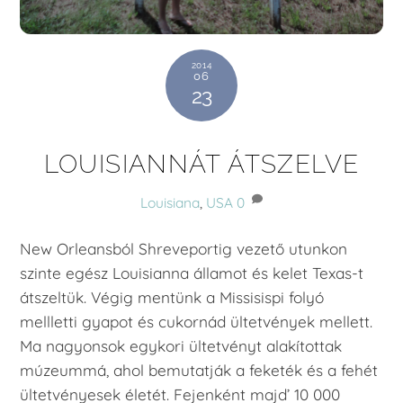
2014
06
23
LOUISIANNÁT ÁTSZELVE
Louisiana
,
USA
0
New Orleansból Shreveportig vezető utunkon
szinte egész Louisianna államot és kelet Texas-t
átszeltük. Végig mentünk a Missisispi folyó
mellletti gyapot és cukornád ültetvények mellett.
Ma nagyonsok egykori ültetvényt alakítottak
múzeummá, ahol bemutatják a feketék és a fehét
ültetvényesek életét. Fejenként majd’ 10 000