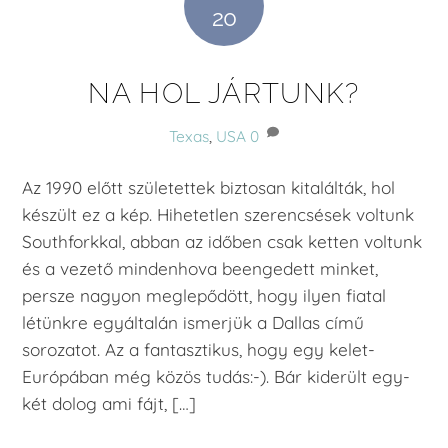
20
NA HOL JÁRTUNK?
Texas
,
USA
0
Az 1990 előtt születettek biztosan kitalálták, hol
készült ez a kép. Hihetetlen szerencsések voltunk
Southforkkal, abban az időben csak ketten voltunk
és a vezető mindenhova beengedett minket,
persze nagyon meglepődött, hogy ilyen fiatal
létünkre egyáltalán ismerjük a Dallas című
sorozatot. Az a fantasztikus, hogy egy kelet-
Európában még közös tudás:-). Bár kiderült egy-
két dolog ami fájt, […]