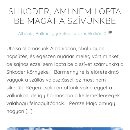
SHKODER, AMI NEM LOPTA
BE MAGÁT A SZÍVÜNKBE
Albánia
,
Balkán
,
gyerekkel utazás
Balkán
0
Utolsó állomásunk Albániában, ahol ugyan
napsütés, és egészen nyárias meleg várt minket,
de sajnos ezzel sem lopta be a szívét számunkra a
Shkoder környéke. Bármennyire is előretekintő
vagyok a szállás választással, ez most nem
sikerült. Régen csak rántottunk volna egyet a
vàllunkon, de így hármasban a kellemetlenségek
valahogy felnagyítódnak. Persze Maja amúgy
nagyon […]