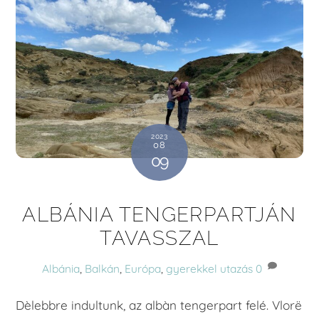
2023
08
09
ALBÁNIA TENGERPARTJÁN
TAVASSZAL
Albánia
,
Balkán
,
Európa
,
gyerekkel utazás
0
Dèlebbre indultunk, az albàn tengerpart felé. Vlorë