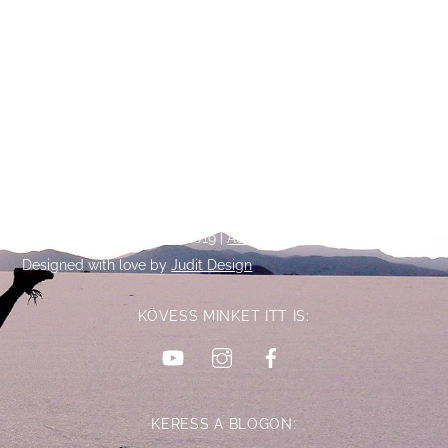
Back
©
Talpalatnyi történetek
2019 |
Adatkezelési tájékoztató
To
Designed with love by
Judit Design
Top
KÖVESS MINKET ITT IS:
YouTube
Instagram
Facebook
KERESS A BLOGON: