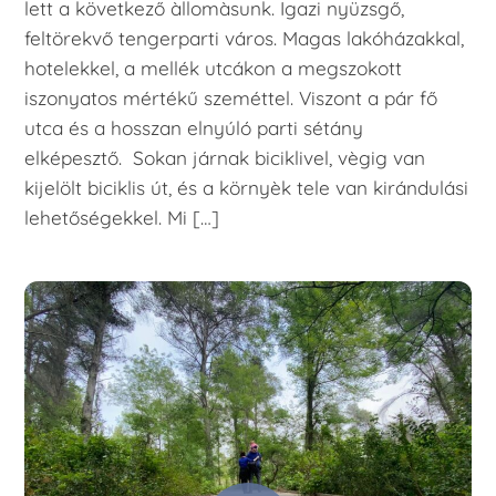
lett a következő àllomàsunk. Igazi nyüzsgő,
feltörekvő tengerparti város. Magas lakóházakkal,
hotelekkel, a mellék utcákon a megszokott
iszonyatos mértékű szeméttel. Viszont a pár fő
utca és a hosszan elnyúló parti sétány
elképesztő. Sokan járnak biciklivel, vègig van
kijelölt biciklis út, és a környèk tele van kirándulási
lehetőségekkel. Mi […]