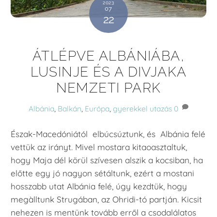
2023
07
22
ÁTLÉPVE ALBÁNIÁBA,
LUSINJE ÉS A DIVJAKA
NEMZETI PARK
Albánia
,
Balkán
,
Európa
,
gyerekkel utazás
0
Észak-Macedóniától elbúcsúztunk, és Albánia felé
vettük az irányt. Mivel mostara kitaoasztaltuk,
hogy Maja dél körül szívesen alszik a kocsiban, ha
előtte egy jó nagyon sétáltunk, ezért a mostani
hosszabb utat Albánia felé, úgy kezdtük, hogy
megàlltunk Strugában, az Ohridi-tó partján. Kicsit
nehezen is mentünk tovább erről a csodalálatos