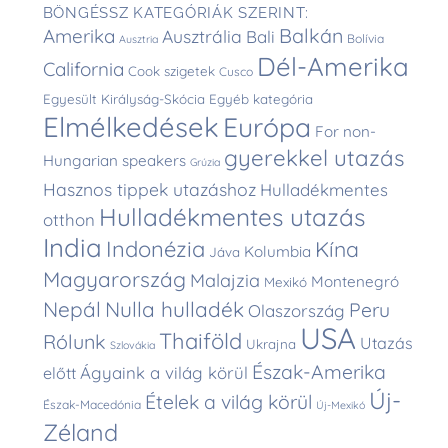
BÖNGÉSSZ KATEGÓRIÁK SZERINT:
Balkán
Amerika
Ausztrália
Bali
Bolívia
Ausztria
Dél-Amerika
California
Cook szigetek
Cusco
Egyesült Királyság-Skócia
Egyéb kategória
Elmélkedések
Európa
For non-
gyerekkel utazás
Hungarian speakers
Grúzia
Hasznos tippek utazáshoz
Hulladékmentes
Hulladékmentes utazás
otthon
India
Indonézia
Kína
Kolumbia
Jáva
Magyarország
Malajzia
Montenegró
Mexikó
Nepál
Nulla hulladék
Peru
Olaszország
USA
Thaiföld
Rólunk
Utazás
Ukrajna
Szlovákia
Észak-Amerika
Ágyaink a világ körül
előtt
Új-
Ételek a világ körül
Észak-Macedónia
Új-Mexikó
Zéland