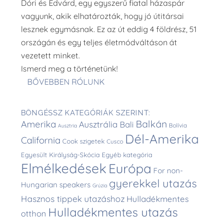
Dóri és Edvárd, egy egyszerű fiatal házaspár
vagyunk, akik elhatározták, hogy jó útitársai
lesznek egymásnak. Ez az út eddig 4 földrész, 51
országán és egy teljes életmódváltáson át
vezetett minket.
Ismerd meg a történetünk!
BŐVEBBEN RÓLUNK
BÖNGÉSSZ KATEGÓRIÁK SZERINT:
Balkán
Amerika
Ausztrália
Bali
Bolívia
Ausztria
Dél-Amerika
California
Cook szigetek
Cusco
Egyesült Királyság-Skócia
Egyéb kategória
Elmélkedések
Európa
For non-
gyerekkel utazás
Hungarian speakers
Grúzia
Hasznos tippek utazáshoz
Hulladékmentes
Hulladékmentes utazás
otthon