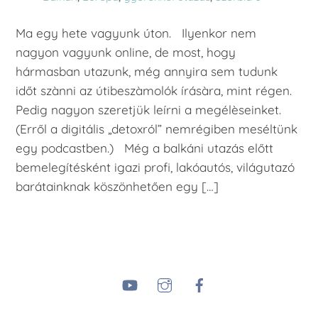
Ma egy hete vagyunk úton. Ilyenkor nem
nagyon vagyunk online, de most, hogy
hármasban utazunk, még annyira sem tudunk
időt szànni az útibeszàmolók írásàra, mint régen.
Pedig nagyon szeretjük leírni a megélèseinket.
(Erről a digitális „detoxról” nemrégiben meséltünk
egy podcastben.) Még a balkáni utazás előtt
bemelegítésként igazi profi, lakóautós, világutazó
barátainknak köszönhetően egy […]
YouTube
Instagram
Facebook