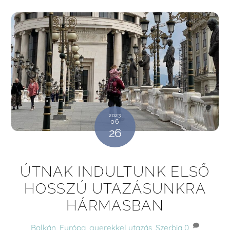
2023
06
26
ÚTNAK INDULTUNK ELSŐ
HOSSZÚ UTAZÁSUNKRA
HÁRMASBAN
Balkán
,
Európa
,
gyerekkel utazás
,
Szerbia
0