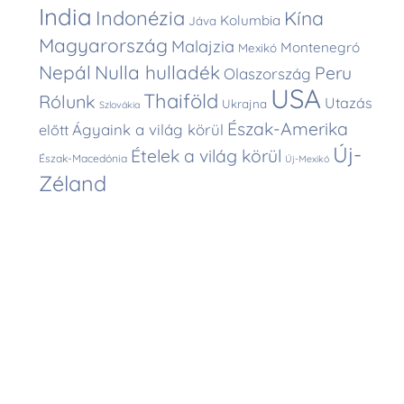
India
Indonézia
Kína
Kolumbia
Jáva
Magyarország
Malajzia
Montenegró
Mexikó
Nepál
Nulla hulladék
Peru
Olaszország
USA
Thaiföld
Rólunk
Utazás
Ukrajna
Szlovákia
Észak-Amerika
Ágyaink a világ körül
előtt
Új-
Ételek a világ körül
Észak-Macedónia
Új-Mexikó
Zéland
Back