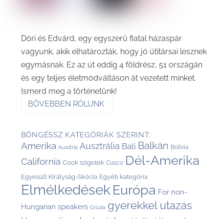
Dóri és Edvárd, egy egyszerű fiatal házaspár
vagyunk, akik elhatározták, hogy jó útitársai lesznek
egymásnak. Ez az út eddig 4 földrész, 51 országán
és egy teljes életmódváltáson át vezetett minket.
Ismerd meg a történetünk!
BŐVEBBEN RÓLUNK
BÖNGÉSSZ KATEGÓRIÁK SZERINT:
Balkán
Amerika
Ausztrália
Bali
Bolívia
Ausztria
Dél-Amerika
California
Cook szigetek
Cusco
Egyesült Királyság-Skócia
Egyéb kategória
Elmélkedések
Európa
For non-
gyerekkel utazás
Hungarian speakers
Grúzia