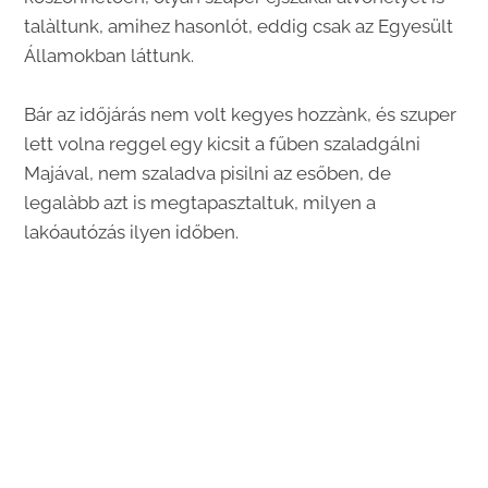
talàltunk, amihez hasonlót, eddig csak az Egyesült
Államokban láttunk.
Bár az időjárás nem volt kegyes hozzànk, és szuper
lett volna reggel egy kicsit a fűben szaladgálni
Majával, nem szaladva pisilni az esőben, de
legalàbb azt is megtapasztaltuk, milyen a
lakóautózás ilyen időben.