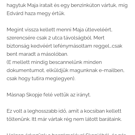
hagytuk Maja iratait ès egy benzinkúton vártuk, míg
Edvárd haza megy értük.
Megint vissza kellett menni Maja útleveléért,
szerencsére csak 2 utca távolságból. Mert
biztonság kedvéért lefénymásoltam reggel…csak
bent maradt a másolóban.
(E mellett mindig bescannelünk minden
dokumentumot, elküldjük magunknak e-mailben,
csak hogy tutira meglegyen).
Màsnap Skopje felé vettük az irányt.
Ez volt a leghosszabb idő, amit a kocsiban kellett
töltenünk. Itt már vártak rég nem látott barátaink.