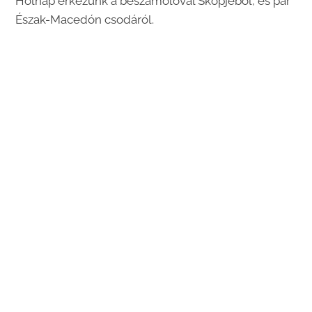
Holnap érkezünk a beszámolóval Skopjéból, és pár
Észak-Macedón csodáról.