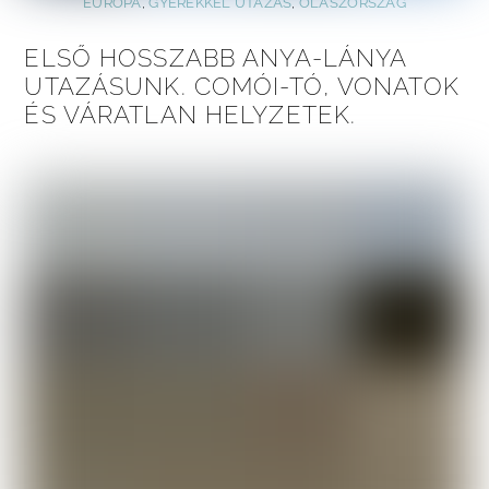
EURÓPA
,
GYEREKKEL UTAZÁS
,
OLASZORSZÁG
ELSŐ HOSSZABB ANYA-LÁNYA
UTAZÁSUNK. COMÓI-TÓ, VONATOK
ÉS VÁRATLAN HELYZETEK.