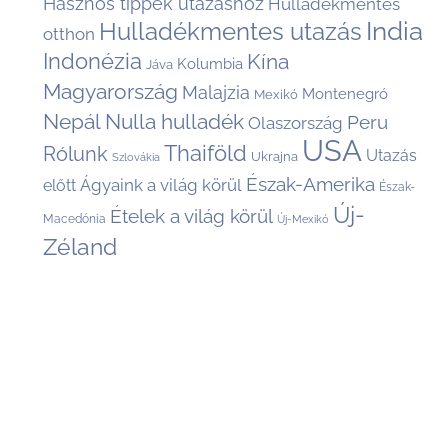
Hasznos tippek utazáshoz
Hulladékmentes
India
Hulladékmentes utazás
otthon
Indonézia
Kína
Kolumbia
Jáva
Magyarország
Malajzia
Montenegró
Mexikó
Nepál
Nulla hulladék
Peru
Olaszország
USA
Thaiföld
Rólunk
Utazás
Ukrajna
Szlovákia
Észak-Amerika
Ágyaink a világ körül
előtt
Észak-
Új-
Ételek a világ körül
Macedónia
Új-Mexikó
Zéland