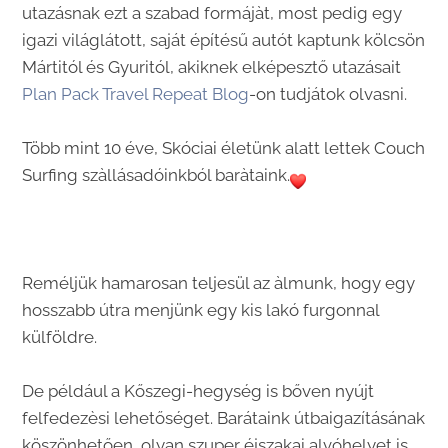
utazásnak ezt a szabad formájàt, most pedig egy
igazi világlátott, saját építésű autót kaptunk kölcsön
Mártitól és Gyuritól, akiknek elképesztő utazásait
Plan Pack Travel Repeat Blog
-on tudjátok olvasni.
Több mint 10 éve, Skóciai életünk alatt lettek Couch
Surfing szàllásadóinkból baràtaink.
Reméljük hamarosan teljesül az àlmunk, hogy egy
hosszabb útra menjünk egy kis lakó furgonnal
külföldre.
De például a Kőszegi-hegység is bőven nyújt
felfedezèsi lehetőséget. Barátaink útbaigazításának
köszönhetően, olyan szuper éjszakai alvóhelyet is