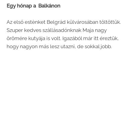
Egy hónap a Balkánon
Az első estènket Belgrád külvárosában töltöttük.
Szuper kedves szàllásadónknak Maja nagy
örömére kutyája is volt. Igazából már itt éreztük,
hogy nagyon más lesz utazni, de sokkal jobb.