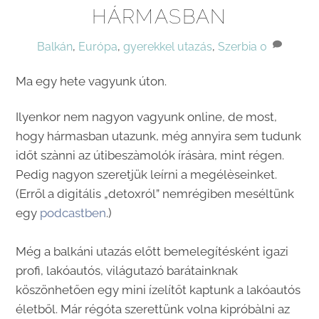
HÁRMASBAN
Balkán
,
Európa
,
gyerekkel utazás
,
Szerbia
0
Ma egy hete vagyunk úton.
Ilyenkor nem nagyon vagyunk online, de most,
hogy hármasban utazunk, még annyira sem tudunk
időt szànni az útibeszàmolók írásàra, mint régen.
Pedig nagyon szeretjük leírni a megélèseinket.
(Erről a digitális „detoxról” nemrégiben meséltünk
egy
podcastben
.)
Még a balkáni utazás előtt bemelegítésként igazi
profi, lakóautós, világutazó barátainknak
köszönhetően egy mini ízelítőt kaptunk a lakóautós
életből. Már régóta szerettünk volna kipróbàlni az