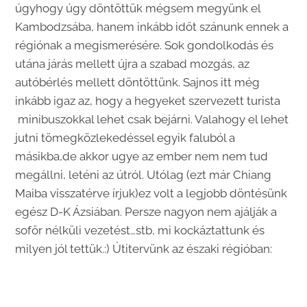
úgyhogy úgy döntöttük mégsem megyünk el
Kambodzsába, hanem inkább időt szánunk ennek a
régiónak a megismerésére. Sok gondolkodás és
utána járás mellett újra a szabad mozgás, az
autóbérlés mellett döntöttünk. Sajnos itt még
inkább igaz az, hogy a hegyeket szervezett turista
minibuszokkal lehet csak bejárni. Valahogy el lehet
jutni tömegközlekedéssel egyik faluból a
másikba,de akkor ugye az ember nem nem tud
megállni, leténi az útról. Utólag (ezt már Chiang
Maiba visszatérve írjuk)ez volt a legjobb döntésünk
egész D-K Ázsiában. Persze nagyon nem ajálják a
sofőr nélküli vezetést…stb, mi kockáztattunk és
milyen jól tettük.:) Útitervünk az északi régióban: