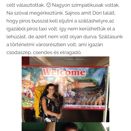
célt választottak. 🙂 Nagyon szimpatikusak voltak.
Na szóval megérkeztünk. Sajnos amit Dóri talált,
hogy piros busszal kell eljutni a szálláshelyre,az
igazából piros taxi volt, így nem kerülhettük el a
lehúzást, de azért nem volt olyan durva. Szállásunk
a történelmi városrészben volt, ami igazán
csodaszép, csendes és elragadó.