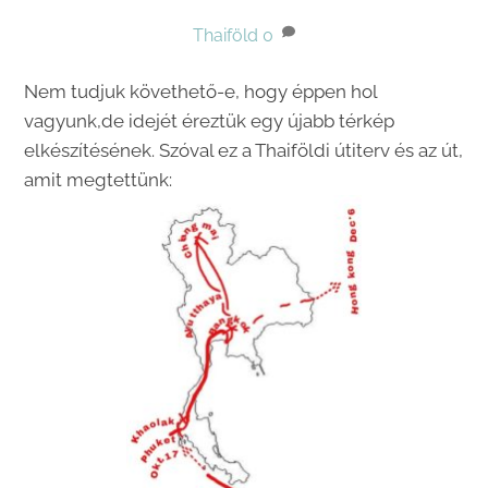
Thaiföld
0
Nem tudjuk követhető-e, hogy éppen hol
vagyunk,de idejét éreztük egy újabb térkép
elkészítésének. Szóval ez a Thaiföldi útiterv és az út,
amit megtettünk: