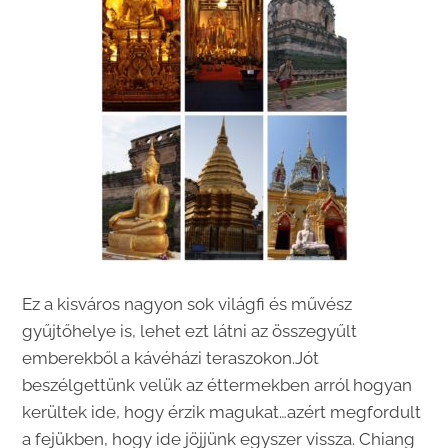
Ez a kisváros nagyon sok világfi és művész
gyűjtőhelye is, lehet ezt látni az összegyűlt
emberekből a kávéházi teraszokon.Jót
beszélgettünk velük az éttermekben arról hogyan
kerültek ide, hogy érzik magukat…azért megfordult
a fejükben, hogy ide jöjjünk egyszer vissza. Chiang