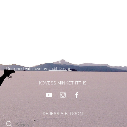
Back
©
Talpalatnyi történetek
2019 |
Adatkezelési tájékoztató
To
Designed with love by
Judit Design
Top
KÖVESS MINKET ITT IS:
YouTube
Instagram
Facebook
KERESS A BLOGON: