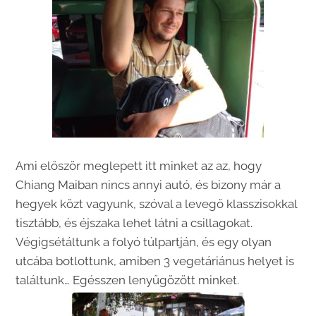
Ami először meglepett itt minket az az, hogy
Chiang Maiban nincs annyi autó, és bizony már a
hegyek közt vagyunk, szóval a levegő klasszisokkal
tisztább, és éjszaka lehet látni a csillagokat.
Végigsétáltunk a folyó túlpartján, és egy olyan
utcába botlottunk, amiben 3 vegetáriánus helyet is
találtunk… Egésszen lenyűgözött minket.