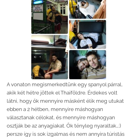
A vonaton megismerkedtünk egy spanyol párral,
akik két hétre jöttek el Thaiföldre. Érdekes volt
látni, hogy ők mennyire másként élik meg utukat
ebben a 2 hétben, mennyire máshogyan
választanak célokat, és mennyire máshogyan
osztják be az anyagiakat. Ők tényleg nyaraltak…:)
persze így is sok izgalmas és nem annyira túristás