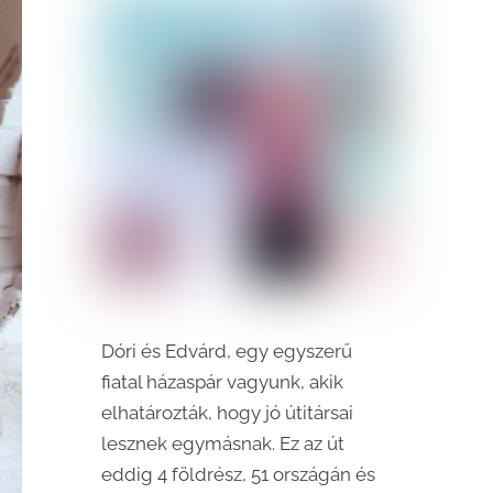
Dóri és Edvárd, egy egyszerű
fiatal házaspár vagyunk, akik
elhatározták, hogy jó útitársai
lesznek egymásnak. Ez az út
eddig 4 földrész, 51 országán és