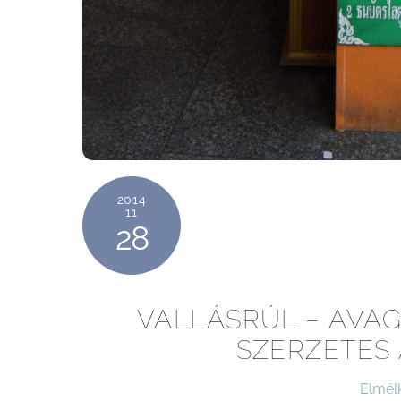
2014
11
28
VALLÁSRÚL – AVA
SZERZETES
Elmél