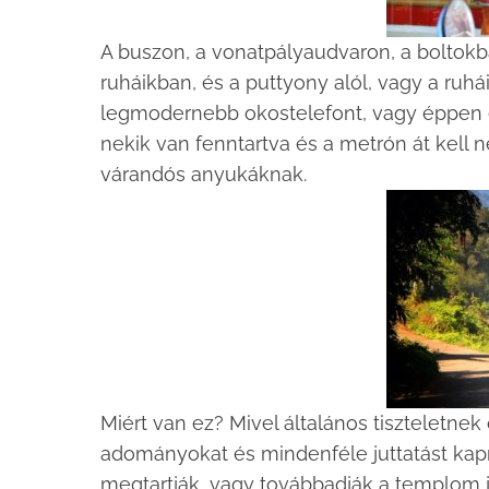
A buszon, a vonatpályaudvaron, a boltokb
ruháikban, és a puttyony alól, vagy a ruhá
legmodernebb okostelefont, vagy éppen eg
nekik van fenntartva és a metrón át kell 
várandós anyukáknak.
Miért van ez? Mivel általános tiszteletnek
adományokat és mindenféle juttatást kapn
megtartják, vagy továbbadják a templom ja