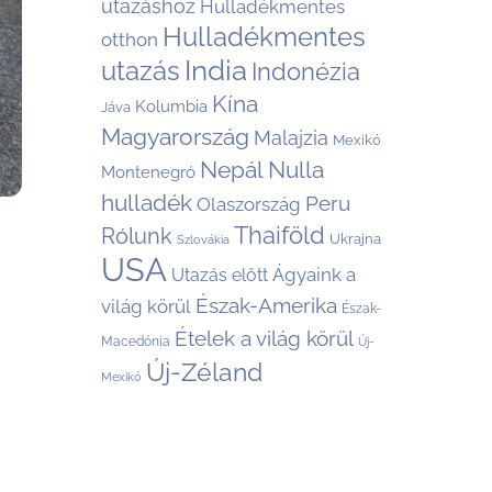
utazáshoz
Hulladékmentes
Hulladékmentes
otthon
India
utazás
Indonézia
Kína
Kolumbia
Jáva
Magyarország
Malajzia
Mexikó
Nepál
Nulla
Montenegró
hulladék
Peru
Olaszország
Thaiföld
Rólunk
Ukrajna
Szlovákia
USA
Ágyaink a
Utazás előtt
Észak-Amerika
világ körül
Észak-
Ételek a világ körül
Macedónia
Új-
Új-Zéland
Mexikó