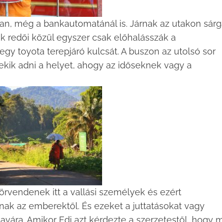
an, még a bankautomatánál is. Járnak az utakon sár
ik redői közül egyszer csak előhalásszák a
y toyota terepjáró kulcsát. A buszon az utolsó sor
nekik adni a helyet, ahogy az időseknek vagy a
 örvendenek itt a vallási személyek és ezért
ak az emberektől. És ezeket a juttatásokat vagy
vára. Amikor Edi azt kérdezte a szerzetestől, hogy m