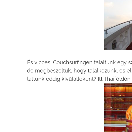
És vicces, Couchsurfingen találtunk egy sz
de megbeszéltük, hogy találkozunk, és elbe
láttunk eddig kívülállóként? Itt Thaiföldö