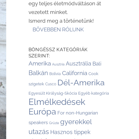
egy teljes életmódváltáson át
vezetett minket.
Ismerd meg a történetünk!
BŐVEBBEN RÓLUNK
BÖNGÉSSZ KATEGÓRIÁK
SZERINT:
Amerika
Ausztrália
Bali
Ausztria
Balkán
California
Cook
Bolívia
Dél-Amerika
szigetek
Cusco
Egyesült Királyság-Skócia
Egyéb kategória
Elmélkedések
Európa
For non-Hungarian
gyerekkel
speakers
Grúzia
utazás
Hasznos tippek