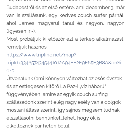
Budapestről és az első estére, ami december 3. már
van is szállásunk, egy kedves couch surfer párnál,
ahol James magyarul tanul és nagyon, nagyon
ügyesen ír:-).
Most próbáljuk ki először ezt a térkép alkalmazást,
reméljük hasznos.
https://www.tripline.net/map?
tripId=3346574345441012A94FE2F9E65E3B8A&onSit
e=0
Útvonalunk (ami könnyen változhat az esős évszak
és az estlegesen kitörő La Paz-i „víz háború”
függvényében, amire az egyik couch surfing
szállásadónk szerint elég nagy esély van a dolgok
mostani állása szerint, így sajnos mégsem tudnak
elszállásolni bennünket…lehet, hogy ők is
elköltöznek pár héten belül.