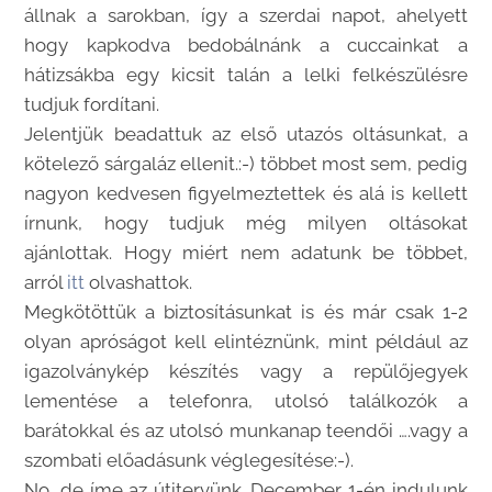
állnak a sarokban, így a szerdai napot, ahelyett
hogy kapkodva bedobálnánk a cuccainkat a
hátizsákba egy kicsit talán a lelki felkészülésre
tudjuk fordítani.
Jelentjük beadattuk az első utazós oltásunkat, a
kötelező sárgaláz ellenit.:-) többet most sem, pedig
nagyon kedvesen figyelmeztettek és alá is kellett
írnunk, hogy tudjuk még milyen oltásokat
ajánlottak. Hogy miért nem adatunk be többet,
arról
itt
olvashattok.
Megkötöttük a biztosításunkat is és már csak 1-2
olyan apróságot kell elintéznünk, mint például az
igazolványkép készítés vagy a repülőjegyek
lementése a telefonra, utolsó találkozók a
barátokkal és az utolsó munkanap teendői ….vagy a
szombati előadásunk véglegesítése:-).
No, de íme az útitervünk. December 1-én indulunk