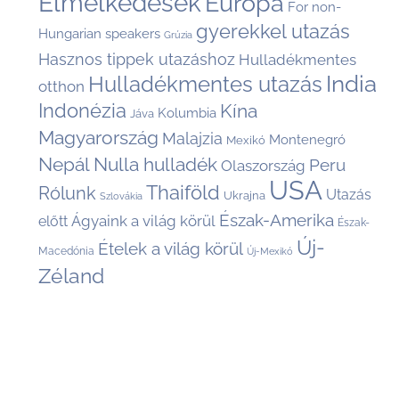
Elmélkedések
Európa
For non-
gyerekkel utazás
Hungarian speakers
Grúzia
Hasznos tippek utazáshoz
Hulladékmentes
India
Hulladékmentes utazás
otthon
Indonézia
Kína
Kolumbia
Jáva
Magyarország
Malajzia
Montenegró
Mexikó
Nepál
Nulla hulladék
Peru
Olaszország
USA
Thaiföld
Rólunk
Utazás
Ukrajna
Szlovákia
Észak-Amerika
Ágyaink a világ körül
előtt
Észak-
Új-
Ételek a világ körül
Macedónia
Új-Mexikó
Zéland