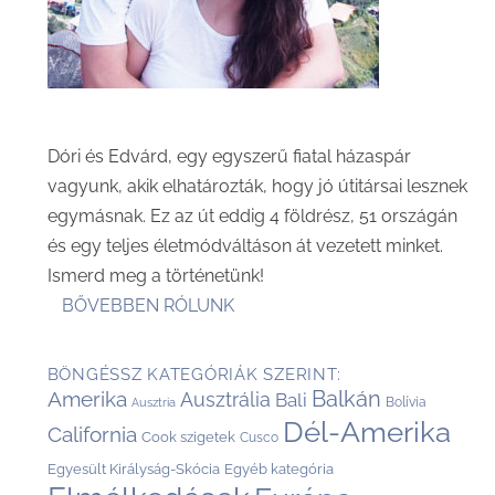
Dóri és Edvárd, egy egyszerű fiatal házaspár
vagyunk, akik elhatározták, hogy jó útitársai lesznek
egymásnak. Ez az út eddig 4 földrész, 51 országán
és egy teljes életmódváltáson át vezetett minket.
Ismerd meg a történetünk!
BŐVEBBEN RÓLUNK
BÖNGÉSSZ KATEGÓRIÁK SZERINT:
Balkán
Amerika
Ausztrália
Bali
Bolívia
Ausztria
Dél-Amerika
California
Cook szigetek
Cusco
Egyesült Királyság-Skócia
Egyéb kategória