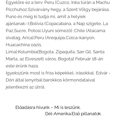
Egyelőre ez a terv: Peru (Cuzco, Inka túrán a Machu
Picchuhoz,Szívárvány hegy, a Szent Völgy bejárása,
Puno és még ki tudja mi, amit a helyiek
ajánlanak:-);Bolívia (Copacabana, a Nap szigete, La
Paz,Sucre, Potosi,Uyuni sómező) ;Chile (Atacama
sivatag, Arica);Peru (Arequipa,Colca-kanyon,
Huacachina oázis,
Lima);Kolumbia(Bogota, Zipaquita, San Gil, Santa
Marta, az Elveszett város, Bogota) Február 18-án
este érünk haza.
Igyekszünk most is friss képekkel, írásokkal, Edvár -
Dóri által lenyírbál barokkos körmondataival
jelentkezni az útról.
Előadásra hívunk – Mi is leszünk.
Dél-Amerika.Első pillanatok.