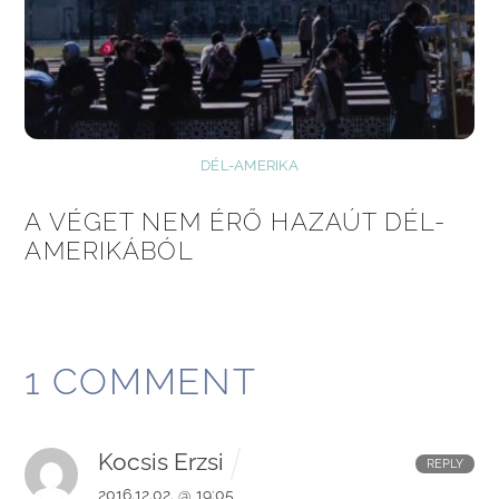
DÉL-AMERIKA
A VÉGET NEM ÉRŐ HAZAÚT DÉL-
AMERIKÁBÓL
1 COMMENT
Kocsis Erzsi
REPLY
2016.12.02. @ 19:05