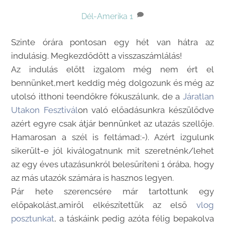
Dél-Amerika
1
Szinte órára pontosan egy hét van hátra az
indulásig. Megkezdődött a visszaszámlálás!
Az indulás előtt izgalom még nem ért el
bennünket,mert keddig még dolgozunk és még az
utolsó itthoni teendőkre fókuszálunk, de a
Járatlan
Utakon Fesztivál
on való előadásunkra készülődve
azért egyre csak átjár bennünket az utazás szellője.
Hamarosan a szél is feltámad:-). Azért izgulunk
sikerült-e jól kiválogatnunk mit szeretnénk/lehet
az egy éves utazásunkról belesűríteni 1 órába, hogy
az más utazók számára is hasznos legyen.
Pár hete szerencsére már tartottunk egy
előpakolást,amiről elkészítettük az első
vlog
posztunkat
, a táskáink pedig azóta félig bepakolva