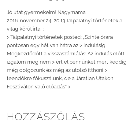
Jó utat gyermekeim! Nagymama
2016. november 24. 20:13 Talpalatnyi történetek a
világ körül írta, :
> Talpalatnyi történetek posted: „Szinte órára
pontosan egy hét van hátra az > indulásig.
Megkezdődött a visszaszámlálás! Az indulás előtt
izgalom még nem > ért el bennünket,mert keddig
még dolgozunk és még az utolsó itthoni >
teendőkre fókuszálunk, de a Járatlan Utakon
Fesztiválon való előadás” >
HOZZÁSZÓLÁS