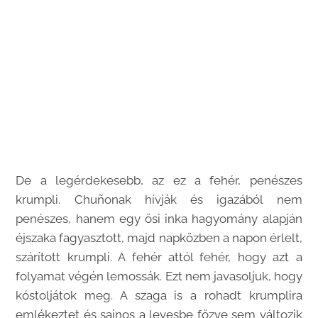
De a legérdekesebb, az ez a fehér, penészes
krumpli. Chuñonak hívják és igazából nem
penészes, hanem egy ősi inka hagyomány alapján
éjszaka fagyasztott, majd napközben a napon érlelt,
szárított krumpli. A fehér attól fehér, hogy azt a
folyamat végén lemossák. Ezt nem javasoljuk, hogy
kóstoljátok meg. A szaga is a rohadt krumplira
emlékeztet és sajnos a levesbe főzve sem változik