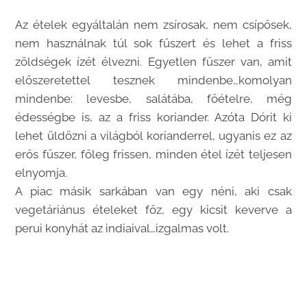
Az ételek egyáltalán nem zsírosak, nem csípősek,
nem használnak túl sok fűszert és lehet a friss
zöldségek ízét élvezni. Egyetlen fűszer van, amit
előszeretettel tesznek mindenbe…komolyan
mindenbe: levesbe, salátába, főételre, még
édességbe is, az a friss koriander. Azóta Dórit ki
lehet üldözni a világból korianderrel, ugyanis ez az
erős fűszer, főleg frissen, minden étel ízét teljesen
elnyomja.
A piac másik sarkában van egy néni, aki csak
vegetáriánus ételeket főz, egy kicsit keverve a
perui konyhát az indiaival…izgalmas volt.