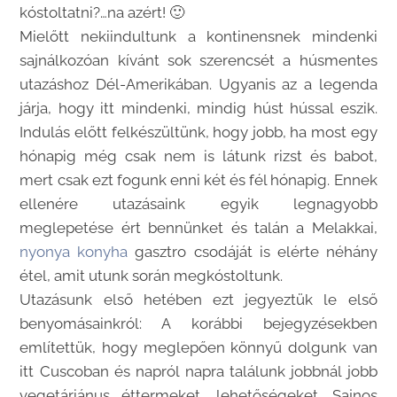
kóstoltatni?…na azért! 🙂
Mielőtt nekiindultunk a kontinensnek mindenki
sajnálkozóan kívánt sok szerencsét a húsmentes
utazáshoz Dél-Amerikában. Ugyanis az a legenda
járja, hogy itt mindenki, mindig húst hússal eszik.
Indulás előtt felkészültünk, hogy jobb, ha most egy
hónapig még csak nem is látunk rizst és babot,
mert csak ezt fogunk enni két és fél hónapig. Ennek
ellenére utazásaink egyik legnagyobb
meglepetése ért bennünket és talán a Melakkai,
nyonya konyha
gasztro csodáját is elérte néhány
étel, amit utunk során megkóstoltunk.
Utazásunk első hetében ezt jegyeztük le első
benyomásainkról: A korábbi bejegyzésekben
említettük, hogy meglepően könnyű dolgunk van
itt Cuscoban és napról napra találunk jobbnál jobb
vegetáriánus éttermeket, lehetőségeket. Sajnos