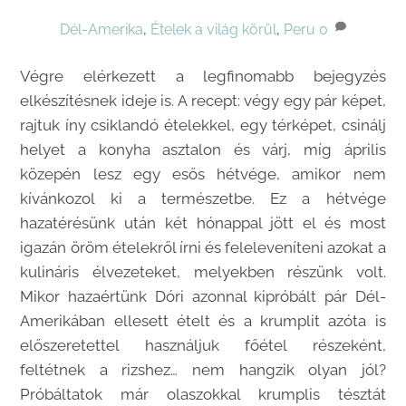
Dél-Amerika
,
Ételek a világ körül
,
Peru
0
Végre elérkezett a legfinomabb bejegyzés
elkészítésnek ideje is. A recept: végy egy pár képet,
rajtuk íny csiklandó ételekkel, egy térképet, csinálj
helyet a konyha asztalon és várj, míg április
közepén lesz egy esős hétvége, amikor nem
kívánkozol ki a természetbe. Ez a hétvége
hazatérésünk után két hónappal jött el és most
igazán öröm ételekről írni és feleleveníteni azokat a
kulináris élvezeteket, melyekben részünk volt.
Mikor hazaértünk Dóri azonnal kipróbált pár Dél-
Amerikában ellesett ételt és a krumplit azóta is
előszeretettel használjuk főétel részeként,
feltétnek a rizshez… nem hangzik olyan jól?
Próbáltatok már olaszokkal krumplis tésztát