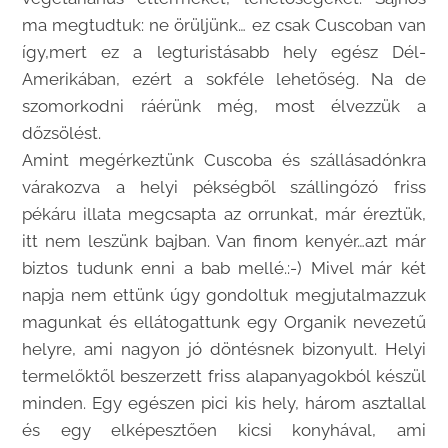
ma megtudtuk: ne örüljünk… ez csak Cuscoban van
így,mert ez a legturistásabb hely egész Dél-
Amerikában, ezért a sokféle lehetőség. Na de
szomorkodni ráérünk még, most élvezzük a
dőzsölést.
Amint megérkeztünk Cuscoba és szállásadónkra
várakozva a helyi pékségből szállingózó friss
pékáru illata megcsapta az orrunkat, már éreztük,
itt nem leszünk bajban. Van finom kenyér…azt már
biztos tudunk enni a bab mellé.:-) Mivel már két
napja nem ettünk úgy gondoltuk megjutalmazzuk
magunkat és ellátogattunk egy Organik nevezetű
helyre, ami nagyon jó döntésnek bizonyult. Helyi
termelőktől beszerzett friss alapanyagokból készül
minden. Egy egészen pici kis hely, három asztallal
és egy elképesztően kicsi konyhával, ami