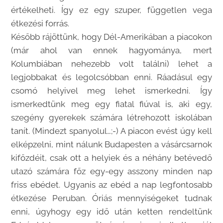
értékelheti. Így ez egy szuper, független vega
étkezési forrás.
Később rájöttünk, hogy Dél-Amerikában a piacokon
(már ahol van ennek hagyománya, mert
Kolumbiában nehezebb volt találni) lehet a
legjobbakat és legolcsóbban enni. Ráadásul egy
csomó helyivel meg lehet ismerkedni. Így
ismerkedtünk meg egy fiatal fiúval is, aki egy,
szegény gyerekek számára létrehozott iskolában
tanít. (Mindezt spanyolul…;-) A piacon evést úgy kell
elképzelni, mint nálunk Budapesten a vásárcsarnok
kifőzdéit, csak ott a helyiek és a néhány betévedő
utazó számára főz egy-egy asszony minden nap
friss ebédet. Ugyanis az ebéd a nap legfontosabb
étkezése Peruban. Óriás mennyiségeket tudnak
enni, úgyhogy egy idő után ketten rendeltünk