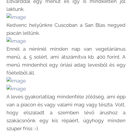
Edvárddal egy menüt és így is mindketten jól
laktunk.
Kedvenc helyünkre Cuscoban a San Blas negyed
piacán leltünk.
Ennél a néninél minden nap van vegetáriánus
menü, 4, 5 solért, ami átszámítva kb. 400 forint. A
menü mindenhol egy óriási adag levesből és egy
főételből áll.
A leves gyakorlatilag mindenféle zöldség, ami épp
van a piacon és vagy valami mag vagy tészta. Volt,
hogy elszaladt a szemben lévő árushoz a
szakácsnőnk egy kis répáért, úgyhogy minden
szuper friss :-).