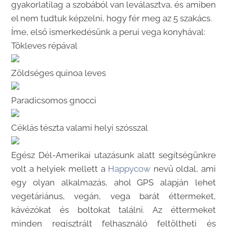
gyakorlatilag a szobából van leválasztva, és amiben
el nem tudtuk képzelni, hogy fér meg az 5 szakács.
Íme, első ismerkedésünk a perui vega konyhával:
Tökleves répával
Zöldséges quinoa leves
Paradicsomos gnocci
Céklás tészta valami helyi szósszal
Egész Dél-Amerikai utazásunk alatt segítségünkre
volt a helyiek mellett a
Happycow
nevű oldal, ami
egy olyan alkalmazás, ahol GPS alapján lehet
vegetáriánus, vegán, vega barát éttermeket,
kávézókat és boltokat találni. Az éttermeket
minden regisztrált felhasználó feltöltheti és