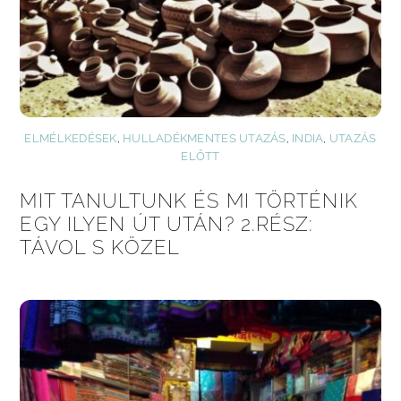
ELMÉLKEDÉSEK
,
HULLADÉKMENTES UTAZÁS
,
INDIA
,
UTAZÁS
ELŐTT
MIT TANULTUNK ÉS MI TÖRTÉNIK
EGY ILYEN ÚT UTÁN? 2.RÉSZ:
TÁVOL S KÖZEL