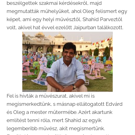
beszélgettek szakmai kérdésekről, majd
megmutatták műhelyüket, ahol Oleg felismert egy
képet, ami egy helyi művésztől, Shahid Parveztől
volt, akivel hat évvel ezelőtt Jaipurban találkozott.
Fel is hívták a művészurat, akivel mi is
megismerkedtünk, s másnap ellátogatott Edvárd
és Oleg a mester műtermébe. Azért akartunk
említést tenni róla, mert Shahid az egyik
legemberibb művész, akit megismertünk.