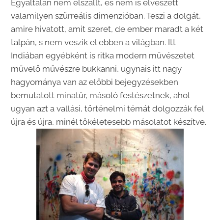
Egyáltalán nem elszállt, és nem is elveszett
valamilyen szürreális dimenzióban. Teszi a dolgát,
amire hivatott, amit szeret, de ember maradt a két
talpán, s nem veszik el ebben a világban. Itt
Indiában egyébként is ritka modern művészetet
művelő művészre bukkanni, ugynais itt nagy
hagyománya van az előbbi bejegyzésekben
bemutatott minatűr, másoló festészetnek, ahol
ugyan azt a vallási, történelmi témát dolgozzák fel
újra és újra, minél tökéletesebb másolatot készítve.