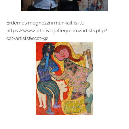
Érdemes megnézzni munkáit is itt:
https://www.artalivegallery.com/artists.php?
cat=artists&scat=92