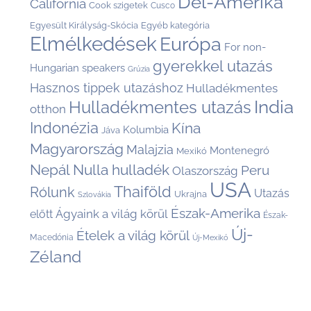
Dél-Amerika
California
Cook szigetek
Cusco
Egyesült Királyság-Skócia
Egyéb kategória
Elmélkedések
Európa
For non-
gyerekkel utazás
Hungarian speakers
Grúzia
Hasznos tippek utazáshoz
Hulladékmentes
India
Hulladékmentes utazás
otthon
Indonézia
Kína
Kolumbia
Jáva
Magyarország
Malajzia
Montenegró
Mexikó
Nepál
Nulla hulladék
Peru
Olaszország
USA
Thaiföld
Rólunk
Utazás
Ukrajna
Szlovákia
Észak-Amerika
Ágyaink a világ körül
előtt
Észak-
Új-
Ételek a világ körül
Macedónia
Új-Mexikó
Zéland