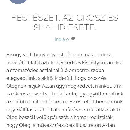
FESTÉSZET. AZ OROSZ ÉS
SHAHID ESETE.
India
0
Az úgy volt, hogy egy este éppen masala dosa
nevű ételt falatoztuk egy kedves kis helyen, amikor
a szomszédos asztalnál ülő emberrel szóba
elegyedtünk, s akiről kiderült, hogy orosz és
Olegnek hívják. Aztán úgy megkedvelt minket, s mi
is rokonszenvvel voltunk iránta, így együtt mentünk
az elébb említett táncestre. Az est előtt bementünk
egy kiállításra, ahol fiatal művészek mutatkoztak be.
Oleg beszélt velük pár szót, s hamar realizálták,
hogy Oleg is művész (festő és illusztrátor) Aztán