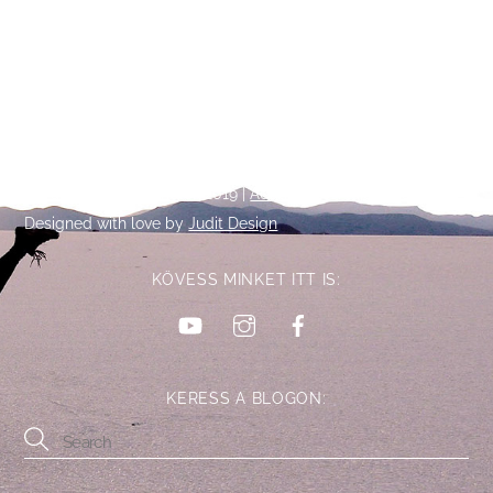
Back
©
Talpalatnyi történetek
2019 |
Adatkezelési tájékoztató
To
Designed with love by
Judit Design
Top
KÖVESS MINKET ITT IS:
YouTube
Instagram
Facebook
KERESS A BLOGON: