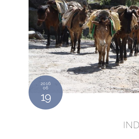
2016
06
19
IND