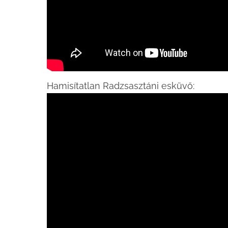
Hamisítatlan Radzsasztáni esküvő: