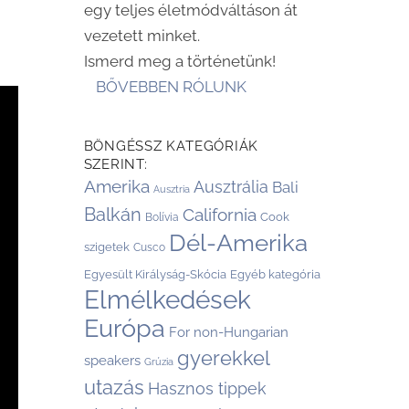
egy teljes életmódváltáson át
vezetett minket.
Ismerd meg a történetünk!
BŐVEBBEN RÓLUNK
BÖNGÉSSZ KATEGÓRIÁK
SZERINT:
Amerika
Ausztrália
Bali
Ausztria
Balkán
California
Cook
Bolívia
Dél-Amerika
szigetek
Cusco
Egyesült Királyság-Skócia
Egyéb kategória
Elmélkedések
Európa
For non-Hungarian
gyerekkel
speakers
Grúzia
utazás
Hasznos tippek