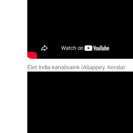
Élet India kanálisaink (Allappey, Kerala):