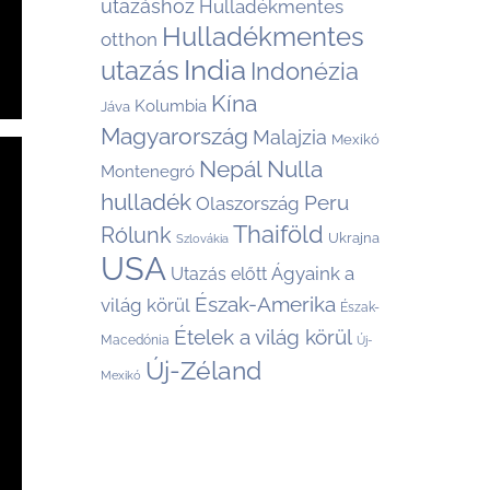
utazáshoz
Hulladékmentes
Hulladékmentes
otthon
India
utazás
Indonézia
Kína
Kolumbia
Jáva
Magyarország
Malajzia
Mexikó
Nepál
Nulla
Montenegró
hulladék
Peru
Olaszország
Thaiföld
Rólunk
Ukrajna
Szlovákia
USA
Ágyaink a
Utazás előtt
Észak-Amerika
világ körül
Észak-
Ételek a világ körül
Macedónia
Új-
Új-Zéland
Mexikó