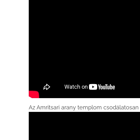
Az Amritsari arany templom csodálatosan