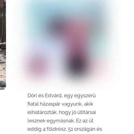
Dóri és Edvárd, egy egyszerű
fiatal házaspár vagyunk, akik
elhatározták, hogy jó útitársai
lesznek egymásnak. Ez az út
eddig 4 földrész, 51 országán és