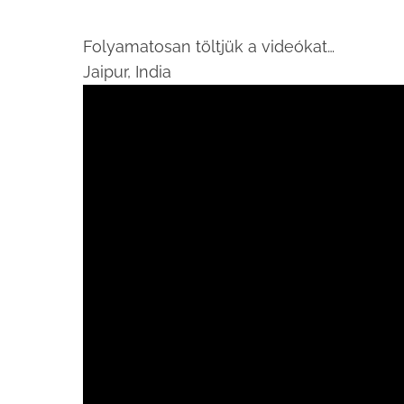
Folyamatosan töltjük a videókat…
Jaipur, India