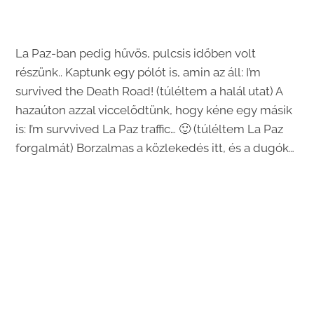
La Paz-ban pedig hűvös, pulcsis időben volt
részünk.. Kaptunk egy pólót is, amin az áll: I’m
survived the Death Road! (túléltem a halál utat) A
hazaúton azzal viccelődtünk, hogy kéne egy másik
is: I’m survvived La Paz traffic… 🙂 (túléltem La Paz
forgalmát) Borzalmas a közlekedés itt, és a dugók…