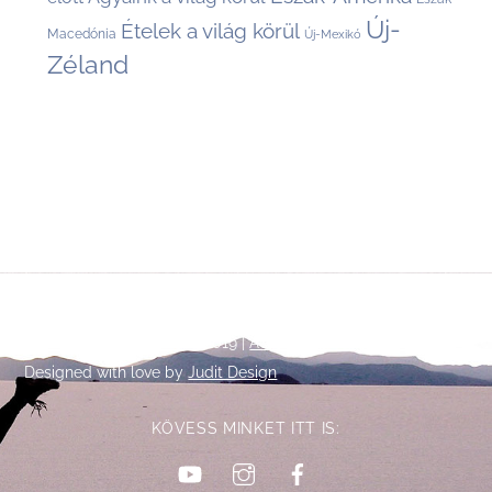
Új-
Ételek a világ körül
Macedónia
Új-Mexikó
Zéland
Back
©
Talpalatnyi történetek
2019 |
Adatkezelési tájékoztató
To
Designed with love by
Judit Design
Top
KÖVESS MINKET ITT IS:
YouTube
Instagram
Facebook