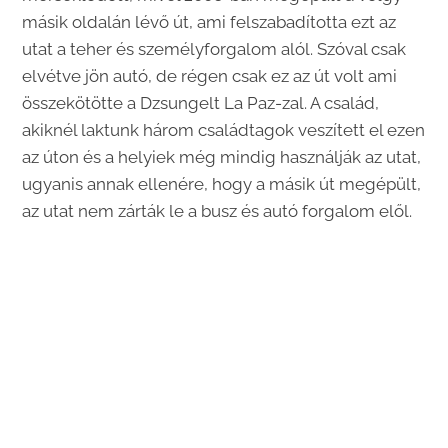
másik oldalán lévő út, ami felszabadította ezt az
utat a teher és személyforgalom alól. Szóval csak
elvétve jön autó, de régen csak ez az út volt ami
összekötötte a Dzsungelt La Paz-zal. A család,
akiknél laktunk három családtagok veszített el ezen
az úton és a helyiek még mindig használják az utat,
ugyanis annak ellenére, hogy a másik út megépült,
az utat nem zárták le a busz és autó forgalom elől.