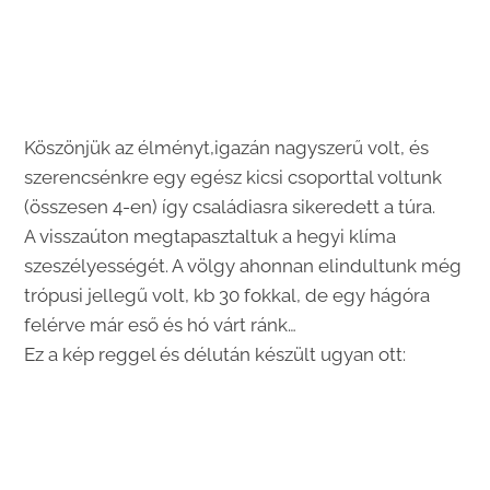
Köszönjük az élményt,igazán nagyszerű volt, és
szerencsénkre egy egész kicsi csoporttal voltunk
(összesen 4-en) így családiasra sikeredett a túra.
A visszaúton megtapasztaltuk a hegyi klíma
szeszélyességét. A völgy ahonnan elindultunk még
trópusi jellegű volt, kb 30 fokkal, de egy hágóra
felérve már eső és hó várt ránk…
Ez a kép reggel és délután készült ugyan ott: