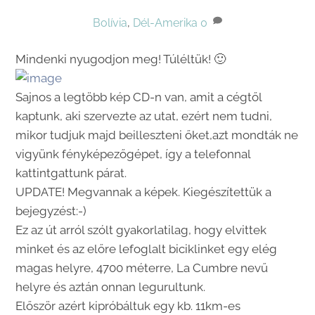
Bolívia
,
Dél-Amerika
0
Mindenki nyugodjon meg! Túléltük! 🙂
Sajnos a legtöbb kép CD-n van, amit a cégtől
kaptunk, aki szervezte az utat, ezért nem tudni,
mikor tudjuk majd beilleszteni őket,azt mondták ne
vigyünk fényképezőgépet, így a telefonnal
kattintgattunk párat.
UPDATE! Megvannak a képek. Kiegészítettük a
bejegyzést:-)
Ez az út arról szólt gyakorlatilag, hogy elvittek
minket és az előre lefoglalt biciklinket egy elég
magas helyre, 4700 méterre, La Cumbre nevű
helyre és aztán onnan legurultunk.
Először azért kipróbáltuk egy kb. 11km-es