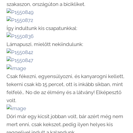
szakaszon, országúton a bicikliket.
Így indultunk kis csapatunkkal:
Lámapuszi, mielőtt nekiindulunk:
Csak fékezni, egyensúlyozni, és kanyarogni kellett,
tekerni csak kb 15 percet, ott is inkább síkban, mint
felfelé… No de az élmény és a látvány! Elképesztő
volt.
Dóri már egy kicsit jobban volt, bár azért még nem
mert enni, csak kekszet..pedig ilyen helyes kis
reggelivel indult a kalandunk.