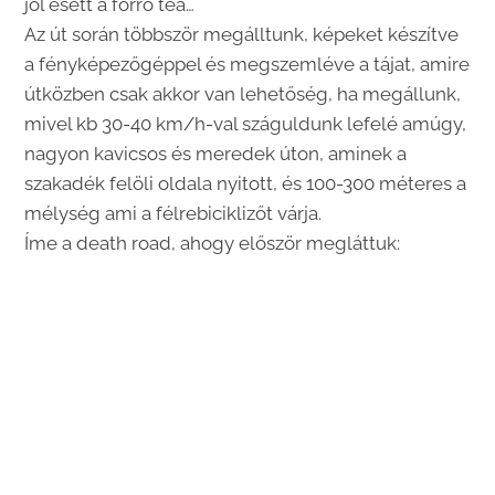
jól esett a forró tea…
Az út során többször megálltunk, képeket készítve
a fényképezőgéppel és megszemléve a tájat, amire
útközben csak akkor van lehetőség, ha megállunk,
mivel kb 30-40 km/h-val száguldunk lefelé amúgy,
nagyon kavicsos és meredek úton, aminek a
szakadék felöli oldala nyitott, és 100-300 méteres a
mélység ami a félrebiciklizőt várja.
Íme a death road, ahogy először megláttuk: