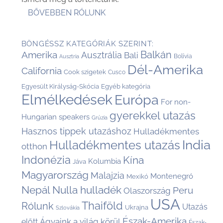
BŐVEBBEN RÓLUNK
BÖNGÉSSZ KATEGÓRIÁK SZERINT:
Balkán
Amerika
Ausztrália
Bali
Bolívia
Ausztria
Dél-Amerika
California
Cook szigetek
Cusco
Egyesült Királyság-Skócia
Egyéb kategória
Elmélkedések
Európa
For non-
gyerekkel utazás
Hungarian speakers
Grúzia
Hasznos tippek utazáshoz
Hulladékmentes
India
Hulladékmentes utazás
otthon
Indonézia
Kína
Kolumbia
Jáva
Magyarország
Malajzia
Montenegró
Mexikó
Nepál
Nulla hulladék
Peru
Olaszország
USA
Thaiföld
Rólunk
Utazás
Ukrajna
Szlovákia
Észak-Amerika
Ágyaink a világ körül
előtt
Észak-