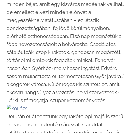
minden báját, amit egy kisváros magáénak vallhat,
de emellett élvezi minden előnyét a
megyeszékhely státuszában – ez látszik
gondozottságában, fejlődő körülményeiben,
elérhető otthonosságában. Első nap megnéztük a
főbb nevezetességeit a belvárosba. Csodálatos
sétálóutcák, szép kirakatok, gondosan megőrzött
történelmi emlékek fogadtak minket. Fehérvár,
hasonlóan Győrhöz (mely hasonlitgatást Edvárd
sosem mulasztotta el, természetesen Győr javára…)
a cégérek városa. Különleges kis színfolt ez, amit
okosan hangsúlyoz a vezetés, helyi szervezetek?
Bárki is támogatja, szuper kezdeményezés.
Délután ellátogattunk egy lakótelepi majális szerű
helyre, ahol mindenféle árussal, standdal
találkoztunk, és Edvárd még egy kis lovaglásra is