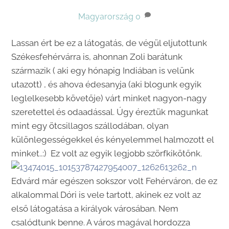
Magyarország
0
Lassan ért be ez a látogatás, de végül eljutottunk
Székesfehérvárra is, ahonnan Zoli barátunk
származik ( aki egy hónapig Indiában is velünk
utazott) , és ahova édesanyja (aki blogunk egyik
leglelkesebb követője) várt minket nagyon-nagy
szeretettel és odaadással. Úgy éreztük magunkat
mint egy ötcsillagos szállodában, olyan
különlegességekkel és kényelemmel halmozott el
minket..:) Ez volt az egyik legjobb szörfkikötőnk.
Edvárd már egészen sokszor volt Fehérváron, de ez
alkalommal Dóri is vele tartott, akinek ez volt az
első látogatása a királyok városában. Nem
csalódtunk benne. A város magával hordozza