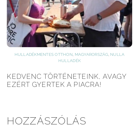
HULLADÉKMENTES OTTHON
,
MAGYARORSZÁG
,
NULLA
HULLADÉK
KEDVENC TÖRTÉNETEINK, AVAGY
EZÉRT GYERTEK A PIACRA!
HOZZÁSZÓLÁS