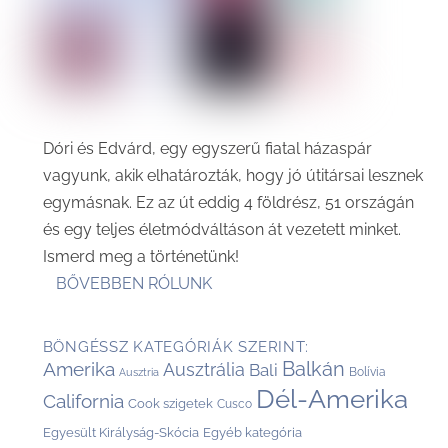
Dóri és Edvárd, egy egyszerű fiatal házaspár
vagyunk, akik elhatározták, hogy jó útitársai lesznek
egymásnak. Ez az út eddig 4 földrész, 51 országán
és egy teljes életmódváltáson át vezetett minket.
Ismerd meg a történetünk!
BŐVEBBEN RÓLUNK
BÖNGÉSSZ KATEGÓRIÁK SZERINT:
Balkán
Amerika
Ausztrália
Bali
Bolívia
Ausztria
Dél-Amerika
California
Cook szigetek
Cusco
Egyesült Királyság-Skócia
Egyéb kategória