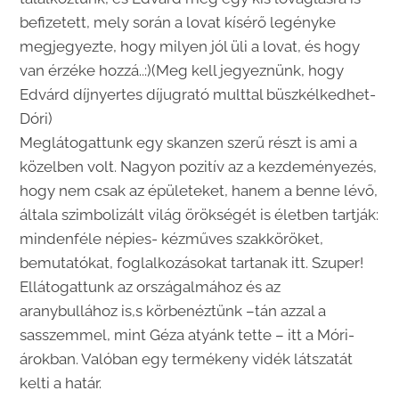
befizetett, mely során a lovat kísérő legényke
megjegyezte, hogy milyen jól üli a lovat, és hogy
van érzéke hozzá..:)(Meg kell jegyeznünk, hogy
Edvárd díjnyertes díjugrató multtal büszkélkedhet-
Dóri)
Meglátogattunk egy skanzen szerű részt is ami a
közelben volt. Nagyon pozitív az a kezdeményezés,
hogy nem csak az épületeket, hanem a benne lévő,
általa szimbolizált világ örökségét is életben tartják:
mindenféle népies- kézműves szakköröket,
bemutatókat, foglalkozásokat tartanak itt. Szuper!
Ellátogattunk az országalmához és az
aranybullához is,s körbenéztünk –tán azzal a
sasszemmel, mint Géza atyánk tette – itt a Móri-
árokban. Valóban egy termékeny vidék látszatát
kelti a határ.