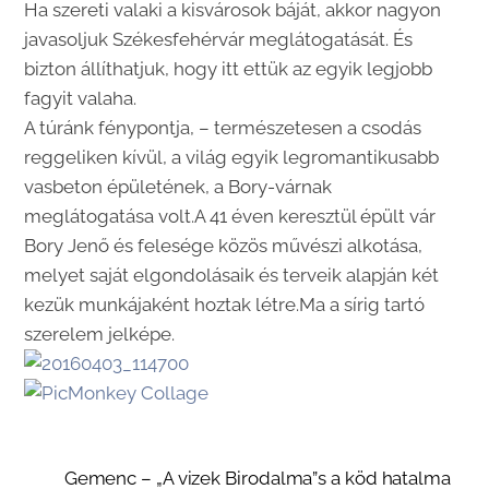
Ha szereti valaki a kisvárosok báját, akkor nagyon
javasoljuk Székesfehérvár meglátogatását. És
bizton állíthatjuk, hogy itt ettük az egyik legjobb
fagyit valaha.
A túránk fénypontja, – természetesen a csodás
reggeliken kívül, a világ egyik legromantikusabb
vasbeton épületének, a Bory-várnak
meglátogatása volt.A 41 éven keresztül épült vár
Bory Jenő és felesége közös művészi alkotása,
melyet saját elgondolásaik és terveik alapján két
kezük munkájaként hoztak létre.Ma a sírig tartó
szerelem jelképe.
Gemenc – „A vizek Birodalma”s a köd hatalma