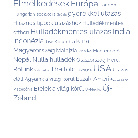
Elmélkedések
Európa
For non-
gyerekkel utazás
Hungarian speakers
Grúzia
Hasznos tippek utazáshoz
Hulladékmentes
India
Hulladékmentes utazás
otthon
Indonézia
Kína
Kolumbia
Jáva
Magyarország
Malajzia
Montenegró
Mexikó
Nepál
Nulla hulladék
Peru
Olaszország
USA
Thaiföld
Rólunk
Utazás
Ukrajna
Szlovákia
Észak-Amerika
Ágyaink a világ körül
előtt
Észak-
Új-
Ételek a világ körül
Macedónia
Új-Mexikó
Zéland